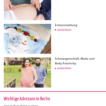
Erst­aus­stat­tung
wei­ter­le­sen
Schwan­ger­schaft, Mode und
Body Po­si­ti­vi­ty
wei­ter­le­sen
Wichtige Adressen in Berlin
Jetzt in Ihrer Nähe suchen: