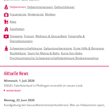
Hebammen
,
Hebammenpraxen
,
Geburtshäuser
Frauenärzte
,
Kinderärzte
,
Kliniken
Kitas
Apotheken
Shopping
,
Freizeit
,
Wellness & Gesundheit
,
Fotografie &
Dienstleistungen
Schwangerschaftskurse
,
Geburtsvorbereitung
,
Erste Hilfe & Beratung
,
Rückbildung
,
Sport für Mama & Baby
,
Kurse fürs Baby
,
Psychosomatische Schwangerschaftsbegleitung Bindungsanalyse
Ak­tu­el­le News
Mitt­woch, 1. Juli 2026
ENGEL Fa­brik­ver­kauf in Pful­lin­gen er­strahlt im neuen Look
wei­ter­le­sen
Mon­tag, 22. Juni 2026
Kund­ge­bung bei Ge­sund­heits­mi­nis­ter­kon­fe­renz: Wer an Heb­am­men spart,