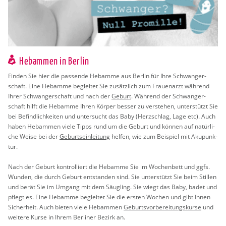
Hebammen in Berlin
Fin­den Sie hier die pas­sen­de Heb­am­me aus Ber­lin für Ihre Schwan­ger­
schaft. Eine Heb­am­me be­glei­tet Sie zu­sätz­lich zum Frau­en­arzt wäh­rend
Ihrer Schwan­ger­schaft und nach der
Ge­burt
. Wäh­rend der Schwan­ger­
schaft hilft die Heb­am­me Ihren Kör­per bes­ser zu ver­ste­hen, un­ter­stützt Sie
bei Be­find­lich­kei­ten und un­ter­sucht das Baby (Herz­schlag, Lage etc). Auch
haben Heb­am­men viele Tipps rund um die Ge­burt und kön­nen auf na­tür­li­
che Weise bei der
Ge­burts­ein­lei­tung
hel­fen, wie zum Bei­spiel mit Aku­punk­
tur.
Nach der Ge­burt kon­trol­liert die Heb­am­me Sie im Wo­chen­bett und ggfs.
Wun­den, die durch Ge­burt ent­stan­den sind. Sie un­ter­stützt Sie beim Stil­len
und berät Sie im Um­gang mit dem Säug­ling. Sie wiegt das Baby, badet und
pflegt es. Eine Heb­am­me be­glei­tet Sie die ers­ten Wo­chen und gibt Ihnen
Si­cher­heit. Auch bie­ten viele Heb­am­men
Ge­burts­vor­be­rei­tungs­kur­se
und
wei­te­re Kurse in Ihrem Ber­li­ner Be­zirk an.