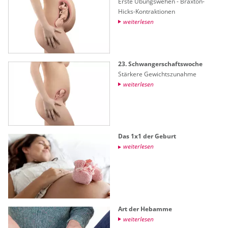
Erste Übungs­we­hen - Brax­ton-
Hicks-Kon­trak­tio­nen
wei­ter­le­sen
23. Schwan­ger­schafts­wo­che
Stär­ke­re Ge­wichts­zu­nah­me
wei­ter­le­sen
Das 1x1 der Ge­burt
wei­ter­le­sen
Art der Heb­am­me
wei­ter­le­sen