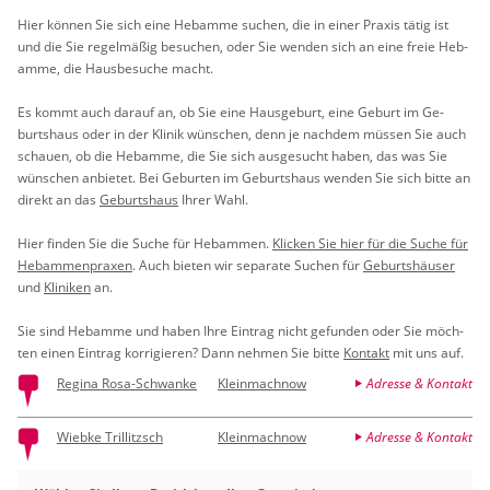
Hier kön­nen Sie sich eine Heb­am­me su­chen, die in einer Pra­xis tätig ist
und die Sie re­gel­mä­ßig be­su­chen, oder Sie wen­den sich an eine freie Heb­
am­me, die Haus­be­su­che macht.
Es kommt auch dar­auf an, ob Sie eine Haus­ge­burt, eine Ge­burt im Ge­
burts­haus oder in der Kli­nik wün­schen, denn je nach­dem müs­sen Sie auch
schau­en, ob die Heb­am­me, die Sie sich aus­ge­sucht haben, das was Sie
wün­schen an­bie­tet. Bei Ge­bur­ten im Ge­burts­haus wen­den Sie sich bitte an
di­rekt an das
Ge­burts­haus
Ihrer Wahl.
Hier fin­den Sie die Suche für Heb­am­men.
Kli­cken Sie hier für die Suche für
Heb­am­men­pra­xen
. Auch bie­ten wir se­pa­ra­te Su­chen für
Ge­burts­häu­ser
und
Kli­ni­ken
an.
Sie sind Heb­am­me und haben Ihre Ein­trag nicht ge­fun­den oder Sie möch­
ten einen Ein­trag kor­ri­gie­ren? Dann neh­men Sie bitte
Kon­takt
mit uns auf.
Regina Rosa-Schwanke
Kleinmachnow
Adresse & Kontakt
Wiebke Trillitzsch
Kleinmachnow
Adresse & Kontakt