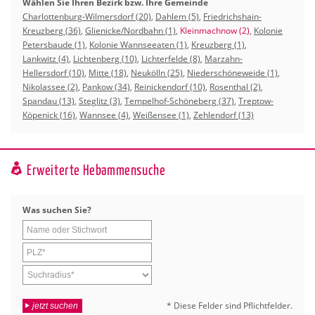
Wählen Sie Ihren Bezirk bzw. Ihre Gemeinde
Charlottenburg-Wilmersdorf (20)
,
Dahlem (5)
,
Friedrichshain-
Kreuzberg (36)
,
Glienicke/Nordbahn (1)
,
Kleinmachnow (2)
,
Kolonie
Petersbaude (1)
,
Kolonie Wannseeaten (1)
,
Kreuzberg (1)
,
Lankwitz (4)
,
Lichtenberg (10)
,
Lichterfelde (8)
,
Marzahn-
Hellersdorf (10)
,
Mitte (18)
,
Neukölln (25)
,
Niederschöneweide (1)
,
Nikolassee (2)
,
Pankow (34)
,
Reinickendorf (10)
,
Rosenthal (2)
,
Spandau (13)
,
Steglitz (3)
,
Tempelhof-Schöneberg (37)
,
Treptow-
Köpenick (16)
,
Wannsee (4)
,
Weißensee (1)
,
Zehlendorf (13)
Erweiterte Hebammensuche
Was su­chen Sie?
* Diese Fel­der sind Pflicht­fel­der.
jetzt suchen