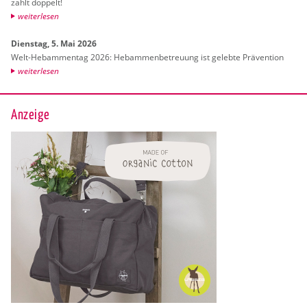
zahlt dop­pelt!
wei­ter­le­sen
Diens­tag, 5. Mai 2026
Welt-Heb­am­men­tag 2026: Heb­am­men­be­treu­ung ist ge­leb­te Prä­ven­ti­on
wei­ter­le­sen
Anzeige