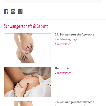
Schwan­ger­schaft & Ge­burt
24. Schwan­ger­schafts­wo­che
Kinds­be­we­gun­gen
wei­ter­le­sen
Damm­riss
wei­ter­le­sen
36. Schwan­ger­schafts­wo­che