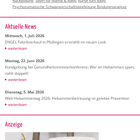
Rückbildung
,
Sport für Mama & Baby
,
Kurse fürs Baby
,
Psychosomatische Schwangerschaftsbegleitung Bindungsanalyse
Ak­tu­el­le News
Mitt­woch, 1. Juli 2026
ENGEL Fa­brik­ver­kauf in Pful­lin­gen er­strahlt im neuen Look
wei­ter­le­sen
Mon­tag, 22. Juni 2026
Kund­ge­bung bei Ge­sund­heits­mi­nis­ter­kon­fe­renz: Wer an Heb­am­men spart,
zahlt dop­pelt!
wei­ter­le­sen
Diens­tag, 5. Mai 2026
Welt-Heb­am­men­tag 2026: Heb­am­men­be­treu­ung ist ge­leb­te Prä­ven­ti­on
wei­ter­le­sen
Anzeige