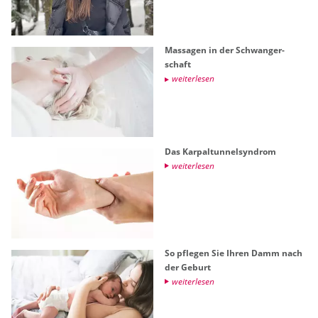
Mas­sa­gen in der Schwan­ger­
schaft
wei­ter­le­sen
Das Kar­pal­tun­nel­syn­drom
wei­ter­le­sen
So pfle­gen Sie Ihren Damm nach
der Ge­burt
wei­ter­le­sen