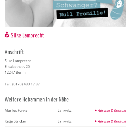
Silke Lamprecht
An­schrift
Silke Lam­precht
Eli­sa­beth­str. 25
12247
Ber­lin
Tel.:
(0170) 480 17 87
Wei­te­re Heb­am­men in der Nähe
Marlies Funke
Lankwitz
Adresse & Kontakt
Katja Stricker
Lankwitz
Adresse & Kontakt