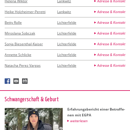
Helena Wiktor
Lankwitz
Adresse & Kontakt
Heike Holzheimer-Peretti
Lankwitz
Adresse & Kontakt
Betty Rolle
Lichterfelde
Adresse & Kontakt
Miroslana Sobczak
Lichterfelde
Adresse & Kontakt
Sonja Biesenthal-Kaiser
Lichterfelde
Adresse & Kontakt
Annette Schlicke
Lichterfelde
Adresse & Kontakt
Natacha Perez Vargas
Lichterfelde
Adresse & Kontakt
Schwan­ger­schaft & Ge­burt
Er­fah­rungs­be­richt einer Be­trof­fe­
nen mit EGPA
wei­ter­le­sen