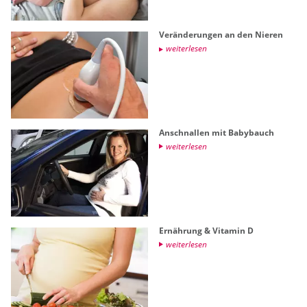
Ver­än­de­run­gen an den Nie­ren
wei­ter­le­sen
An­schnal­len mit Ba­by­bauch
wei­ter­le­sen
Er­näh­rung & Vit­amin D
wei­ter­le­sen