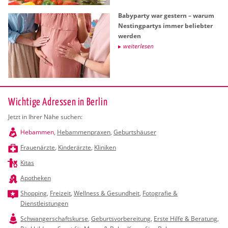
Ba­by­par­ty war ges­tern – warum
Nes­ting­par­tys immer be­lieb­ter
wer­den
wei­ter­le­sen
Wichtige Adressen in Berlin
Jetzt in Ihrer Nähe suchen:
Hebammen
,
Hebammenpraxen
,
Geburtshäuser
Frauenärzte
,
Kinderärzte
,
Kliniken
Kitas
Apotheken
Shopping
,
Freizeit
,
Wellness & Gesundheit
,
Fotografie &
Dienstleistungen
Schwangerschaftskurse
,
Geburtsvorbereitung
,
Erste Hilfe & Beratung
,