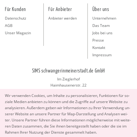
Für Kunden
Für Anbieter
Über uns
Datenschutz
Anbieter werden
Unternehmen
AGB
Das Team
Unser Magazin
Jobs bei uns
Presse
Kontakt
Impressum
SIMS schwangerinmeinerstadt.de GmbH
Im Zieglerhof
Haimhausenerstr. 22
85386 Deutenhausen bei München
Wir ver­wen­den Coo­kies, um In­hal­te zu per­so­na­li­sie­ren, Funk­tio­nen für so­
info@schwangerinmeinerstadt.de
zia­le Me­di­en an­bie­ten zu kön­nen und die Zu­grif­fe auf un­se­re Web­site zu
ana­ly­sie­ren. Au­ßer­dem geben wir In­for­ma­tio­nen zu Ihrer Ver­wen­dung un­
se­rer Web­site an un­se­re Part­ner für Map-Dar­stel­lung und Ana­ly­sen wei­
ter. Un­se­re Part­ner füh­ren diese In­for­ma­tio­nen mög­li­cher­wei­se mit wei­te­
ren Daten zu­sam­men, die Sie ihnen be­reit­ge­stellt haben oder die sie im
Rah­men Ihrer Nut­zung der Diens­te ge­sam­melt haben.