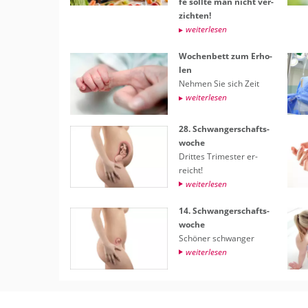
fe soll­te man nicht ver­
zich­ten!
wei­ter­le­sen
Wo­chen­bett zum Er­ho­
len
Neh­men Sie sich Zeit
wei­ter­le­sen
28. Schwan­ger­schafts­
wo­che
Drit­tes Tri­mes­ter er­
reicht!
wei­ter­le­sen
14. Schwan­ger­schafts­
wo­che
Schö­ner schwan­ger
wei­ter­le­sen