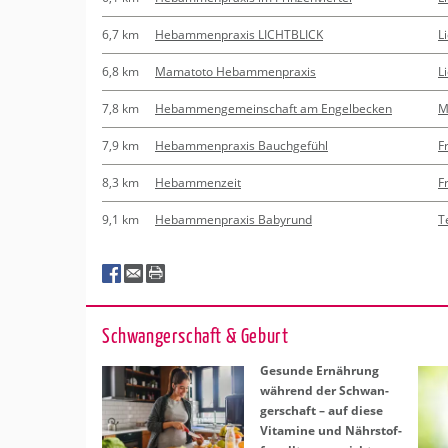
6,7 km
Hebammenpraxis LICHTBLICK
L
6,8 km
Mamatoto Hebammenpraxis
L
7,8 km
Hebammengemeinschaft am Engelbecken
M
7,9 km
Hebammenpraxis Bauchgefühl
F
8,3 km
Hebammenzeit
F
9,1 km
Hebammenpraxis Babyrund
T
Schwan­ger­schaft & Ge­burt
Ge­sun­de Er­näh­rung
wäh­rend der Schwan­
ger­schaft – auf diese
Vit­ami­ne und Nähr­stof­