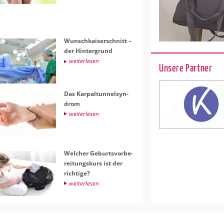
Wunsch­kai­ser­schnitt –
der Hin­ter­grund
wei­ter­le­sen
Unsere Partner
Das Kar­pal­tun­nel­syn­
drom
wei­ter­le­sen
Wel­cher Ge­burts­vor­be­
rei­tungs­kurs ist der
rich­ti­ge?
wei­ter­le­sen