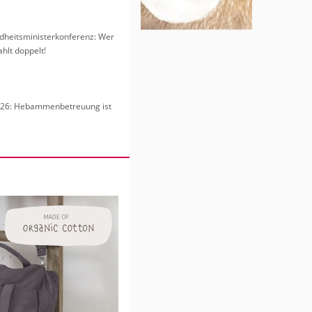
heits­mi­nis­ter­kon­fe­renz: Wer
hlt dop­pelt!
6: Heb­am­men­be­treu­ung ist