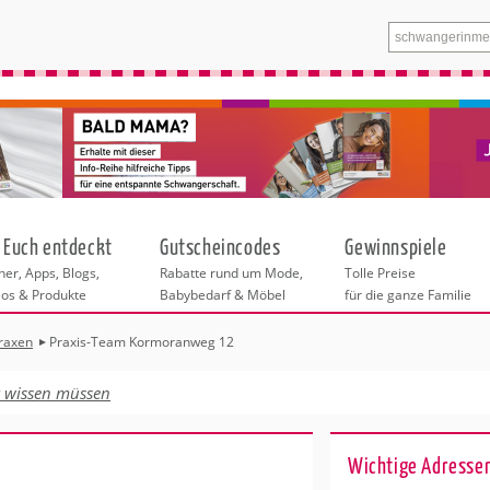
 Euch entdeckt
Gutscheincodes
Gewinnspiele
er, Apps, Blogs,
Rabatte rund um Mode,
Tolle Preise
eos & Produkte
Babybedarf & Möbel
für die ganze Familie
axen
Praxis-Team Kormoranweg 12
n
tskurse
xen
ante Links
itung
t wissen müssen
ntren in Köln
eratung
undheit
enstleistungen
 & Baby
r Köln
Wichtige Adressen