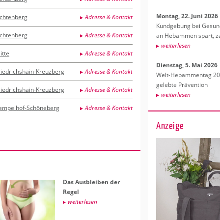
Mon­tag, 22. Juni 2026
ichtenberg
Adresse & Kontakt
Kund­ge­bung bei Ge­sund­
ichtenberg
Adresse & Kontakt
an Heb­am­men spart, za
wei­ter­le­sen
itte
Adresse & Kontakt
Diens­tag, 5. Mai 2026
riedrichshain-Kreuzberg
Adresse & Kontakt
Welt-Heb­am­men­tag 202
ge­leb­te Prä­ven­ti­on
riedrichshain-Kreuzberg
Adresse & Kontakt
wei­ter­le­sen
empelhof-Schöneberg
Adresse & Kontakt
Anzeige
Das Aus­blei­ben der
Regel
wei­ter­le­sen