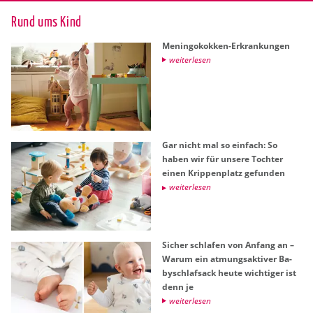
Rund ums Kind
Me­nin­go­kok­ken-Er­kran­kun­gen
wei­ter­le­sen
Gar nicht mal so ein­fach: So
haben wir für un­se­re Toch­ter
einen Krip­pen­platz ge­fun­den
wei­ter­le­sen
Si­cher schla­fen von An­fang an –
Warum ein at­mungs­ak­ti­ver Ba­
by­schlaf­sack heute wich­ti­ger ist
denn je
wei­ter­le­sen