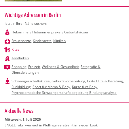
Wichtige Adressen in Berlin
Jetzt in Ihrer Nähe suchen:
Hebammen
,
Hebammenpraxen
,
Geburtshäuser
Frauenärzte
,
Kinderärzte
,
Kliniken
Kitas
Apotheken
Shopping
,
Freizeit
,
Wellness & Gesundheit
,
Fotografie &
Dienstleistungen
Schwangerschaftskurse
,
Geburtsvorbereitung
,
Erste Hilfe & Beratung
,
Rückbildung
,
Sport für Mama & Baby
,
Kurse fürs Baby
,
Psychosomatische Schwangerschaftsbegleitung Bindungsanalyse
Ak­tu­el­le News
Mitt­woch, 1. Juli 2026
ENGEL Fa­brik­ver­kauf in Pful­lin­gen er­strahlt im neuen Look