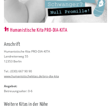
Humanistische Kita PRO-DIA-KITA
An­schrift
Hu­ma­nis­ti­sche Kita PRO-DIA-KITA
Land­rei­ter­weg 55
12353
Ber­lin
Tel.:
(030) 667 90 90
www.​hum​anis​tisc​heki​tas.​de/​pro-​dia-​kita
An­ge­bot:
Be­treu­ungs­al­ter: 0-6
Wei­te­re Kitas in der Nähe