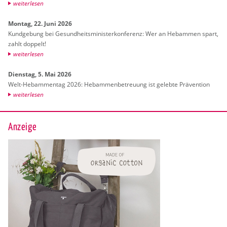
wei­ter­le­sen
Mon­tag, 22. Juni 2026
Kund­ge­bung bei Ge­sund­heits­mi­nis­ter­kon­fe­renz: Wer an Heb­am­men spart,
zahlt dop­pelt!
wei­ter­le­sen
Diens­tag, 5. Mai 2026
Welt-Heb­am­men­tag 2026: Heb­am­men­be­treu­ung ist ge­leb­te Prä­ven­ti­on
wei­ter­le­sen
Anzeige