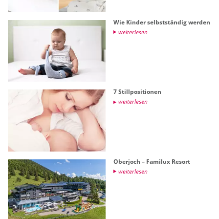
Wie Kin­der selbst­stän­dig wer­den
wei­ter­le­sen
7 Still­po­si­tio­nen
wei­ter­le­sen
Ober­joch – Fa­mi­lux Re­sort
wei­ter­le­sen