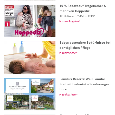
10 % Ra­batt auf Tra­ge­tü­cher &
mehr von Hop­pe­diz
10 % Ra­batt/ SIMS-HOPP
zum An­ge­bot
Babys be­son­de­re Be­dürf­nis­se bei
der täg­li­chen Pfle­ge
wei­ter­le­sen
Fa­mi­lux Re­sorts: Weil Fa­mi­lie
Frei­heit be­deu­tet – Son­der­an­ge­
bo­te
wei­ter­le­sen