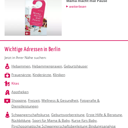
Mama macht mal Pause
wei­ter­le­sen
Wichtige Adressen in Berlin
Jetzt in Ihrer Nähe suchen:
Hebammen
,
Hebammenpraxen
,
Geburtshäuser
Frauenärzte
,
Kinderärzte
,
Kliniken
Kitas
Apotheken
Shopping
,
Freizeit
,
Wellness & Gesundheit
,
Fotografie &
Dienstleistungen
Schwangerschaftskurse
,
Geburtsvorbereitung
,
Erste Hilfe & Beratung
,
Rückbildung
,
Sport für Mama & Baby
,
Kurse fürs Baby
,
Psychosomatische Schwangerschaftsbegleitung Bindungsanalyse