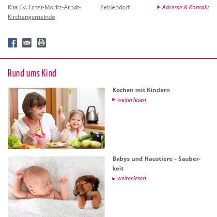
Kita Ev. Ernst-Moritz-Arndt-
Zehlendorf
Adresse & Kontakt
Kirchengemeinde
Rund ums Kind
Ko­chen mit Kin­dern
wei­ter­le­sen
Babys und Haus­tie­re – Sau­ber­
keit
wei­ter­le­sen