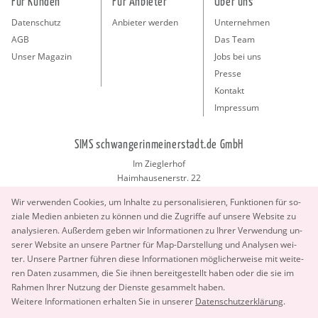
Für Kunden
Für Anbieter
Über uns
Datenschutz
Anbieter werden
Unternehmen
AGB
Das Team
Unser Magazin
Jobs bei uns
Presse
Kontakt
Impressum
SIMS schwangerinmeinerstadt.de GmbH
Im Zieglerhof
Haimhausenerstr. 22
85386 Deutenhausen bei München
Wir ver­wen­den Coo­kies, um In­hal­te zu per­so­na­li­sie­ren, Funk­tio­nen für so­
info@schwangerinmeinerstadt.de
zia­le Me­di­en an­bie­ten zu kön­nen und die Zu­grif­fe auf un­se­re Web­site zu
ana­ly­sie­ren. Au­ßer­dem geben wir In­for­ma­tio­nen zu Ihrer Ver­wen­dung un­
se­rer Web­site an un­se­re Part­ner für Map-Dar­stel­lung und Ana­ly­sen wei­
ter. Un­se­re Part­ner füh­ren diese In­for­ma­tio­nen mög­li­cher­wei­se mit wei­te­
ren Daten zu­sam­men, die Sie ihnen be­reit­ge­stellt haben oder die sie im
Rah­men Ihrer Nut­zung der Diens­te ge­sam­melt haben.
Copyright 2026 © SIMS schwangerinmeinerstadt.de GmbH.
Wei­te­re In­for­ma­tio­nen er­hal­ten Sie in un­se­rer
Da­ten­schut­z­er­klä­rung
.
All Rights Reserved.