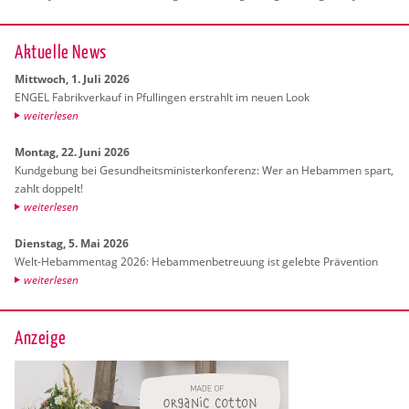
Ak­tu­el­le News
Mitt­woch, 1. Juli 2026
ENGEL Fa­brik­ver­kauf in Pful­lin­gen er­strahlt im neuen Look
wei­ter­le­sen
Mon­tag, 22. Juni 2026
Kund­ge­bung bei Ge­sund­heits­mi­nis­ter­kon­fe­renz: Wer an Heb­am­men spart,
zahlt dop­pelt!
wei­ter­le­sen
Diens­tag, 5. Mai 2026
Welt-Heb­am­men­tag 2026: Heb­am­men­be­treu­ung ist ge­leb­te Prä­ven­ti­on
wei­ter­le­sen
Anzeige