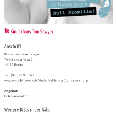
Kinderhaus Tom Sawyer
An­schrift
Kin­der­haus Tom Sa­wy­er
Tom-Sa­wy­er-Weg 5
14169
Ber­lin
Tel.:
(030) 810 03 60
www.​uni​onhi​lfsw​erk.​de/​kinder/​zehlendorf/​tomsawyer.​php
An­ge­bot:
Be­treu­ungs­al­ter: 0-6
Wei­te­re Kitas in der Nähe