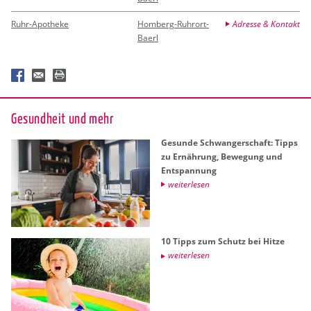
Ruhr-Apotheke
Homberg-Ruhrort-
Adresse & Kontakt
Baerl
Ge­sund­heit und mehr
Ge­sun­de Schwan­ger­schaft: Tipps
zu Er­näh­rung, Be­we­gung und
Ent­span­nung
wei­ter­le­sen
10 Tipps zum Schutz bei Hitze
wei­ter­le­sen