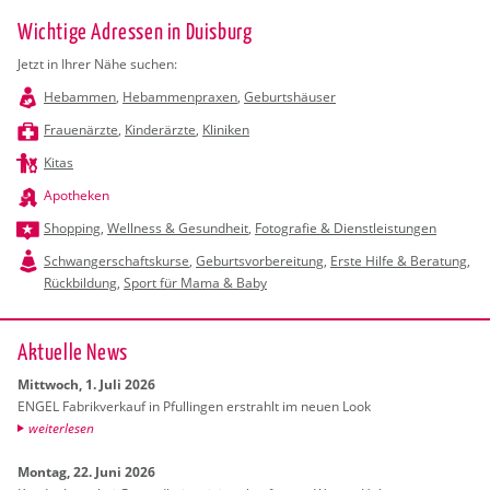
Wichtige Adressen in Duisburg
Jetzt in Ihrer Nähe suchen:
Hebammen
,
Hebammenpraxen
,
Geburtshäuser
Frauenärzte
,
Kinderärzte
,
Kliniken
Kitas
Apotheken
Shopping
,
Wellness & Gesundheit
,
Fotografie & Dienstleistungen
Schwangerschaftskurse
,
Geburtsvorbereitung
,
Erste Hilfe & Beratung
,
Rückbildung
,
Sport für Mama & Baby
Ak­tu­el­le News
Mitt­woch, 1. Juli 2026
ENGEL Fa­brik­ver­kauf in Pful­lin­gen er­strahlt im neuen Look
wei­ter­le­sen
Mon­tag, 22. Juni 2026