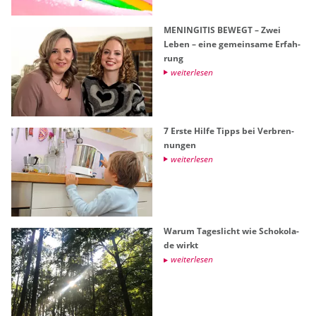
ME­NIN­GI­TIS BE­WEGT – Zwei
Leben – eine ge­mein­sa­me Er­fah­
rung
wei­ter­le­sen
7 Erste Hilfe Tipps bei Ver­bren­
nun­gen
wei­ter­le­sen
Warum Ta­ges­licht wie Scho­ko­la­
de wirkt
wei­ter­le­sen