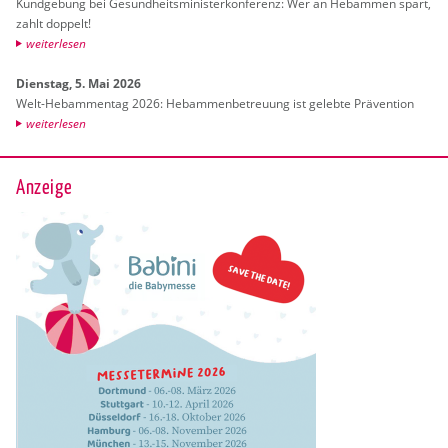
Kund­ge­bung bei Ge­sund­heits­mi­nis­ter­kon­fe­renz: Wer an Heb­am­men spart,
zahlt dop­pelt!
wei­ter­le­sen
Diens­tag, 5. Mai 2026
Welt-Heb­am­men­tag 2026: Heb­am­men­be­treu­ung ist ge­leb­te Prä­ven­ti­on
wei­ter­le­sen
Anzeige