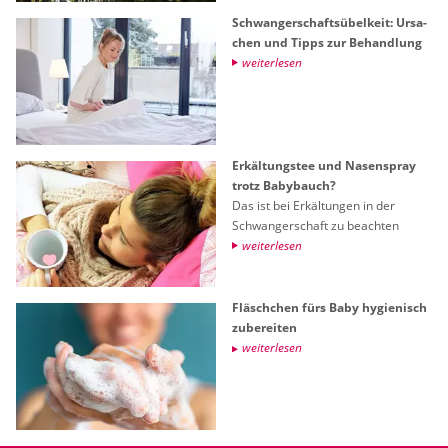
Schwan­ger­schafts­übel­keit: Ur­sa­
chen und Tipps zur Be­hand­lung
wei­ter­le­sen
Er­käl­tungs­tee und Na­sen­spray
trotz Ba­by­bauch?
Das ist bei Er­käl­tun­gen in der
Schwan­ger­schaft zu be­ach­ten
wei­ter­le­sen
Fläsch­chen fürs Baby hy­gie­nisch
zu­be­rei­ten
wei­ter­le­sen