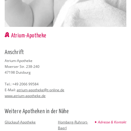
Atrium-Apotheke
An­schrift
Atri­um-Apo­the­ke
Mo­er­ser Str. 238-240
47198
Duis­burg
Tel.:
+49 2066 99584
E-Mail:
atri­um-apo­the­ke@​t-​online.​de
www.​atrium-​apotheke.​de
Wei­te­re Apo­the­ken in der Nähe
Glückauf-Apotheke
Homberg-Ruhrort-
Adresse & Kontakt
Baerl