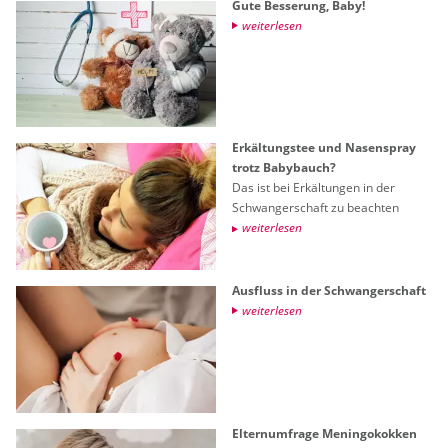
Gute Bes­se­rung, Baby!
wei­ter­le­sen
Er­käl­tungs­tee und Na­sen­spray
trotz Ba­by­bauch?
Das ist bei Er­käl­tun­gen in der
Schwan­ger­schaft zu be­ach­ten
wei­ter­le­sen
Aus­fluss in der Schwan­ger­schaft
wei­ter­le­sen
El­tern­um­fra­ge Me­nin­go­kok­ken