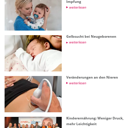
Imp­fung
wei­ter­le­sen
Gelb­sucht bei Neu­ge­bo­re­nen
wei­ter­le­sen
Ver­än­de­run­gen an den Nie­ren
wei­ter­le­sen
Kin­der­er­näh­rung: We­ni­ger Druck,
mehr Leich­tig­keit