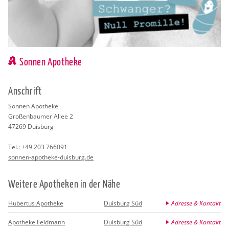
Sonnen Apotheke
An­schrift
Son­nen Apo­the­ke
Gro­ßen­bau­mer Allee 2
47269
Duis­burg
Tel.:
+49 203 766091
son­nen-apo­the­ke-duis­burg.de
Wei­te­re Apo­the­ken in der Nähe
Hubertus Apotheke
Duisburg Süd
Adresse & Kontakt
Apotheke Feldmann
Duisburg Süd
Adresse & Kontakt