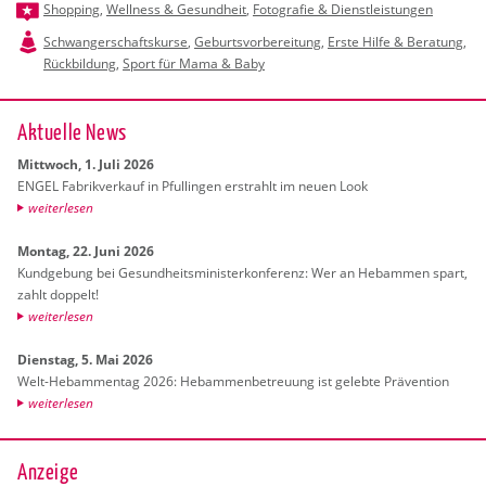
Shopping
,
Wellness & Gesundheit
,
Fotografie & Dienstleistungen
Schwangerschaftskurse
,
Geburtsvorbereitung
,
Erste Hilfe & Beratung
,
Rückbildung
,
Sport für Mama & Baby
Ak­tu­el­le News
Mitt­woch, 1. Juli 2026
ENGEL Fa­brik­ver­kauf in Pful­lin­gen er­strahlt im neuen Look
wei­ter­le­sen
Mon­tag, 22. Juni 2026
Kund­ge­bung bei Ge­sund­heits­mi­nis­ter­kon­fe­renz: Wer an Heb­am­men spart,
zahlt dop­pelt!
wei­ter­le­sen
Diens­tag, 5. Mai 2026
Welt-Heb­am­men­tag 2026: Heb­am­men­be­treu­ung ist ge­leb­te Prä­ven­ti­on
wei­ter­le­sen
Anzeige