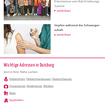
Er­kennt­nis­se vom Kids Er­näh­rungs
Sum­mit
wei­ter­le­sen
Imp­fen wäh­rend der Schwan­ger­
schaft
wei­ter­le­sen
Wichtige Adressen in Duisburg
Jetzt in Ihrer Nähe suchen:
Hebammen
,
Hebammenpraxen
,
Geburtshäuser
Frauenärzte
,
Kinderärzte
,
Kliniken
Kitas
Apotheken