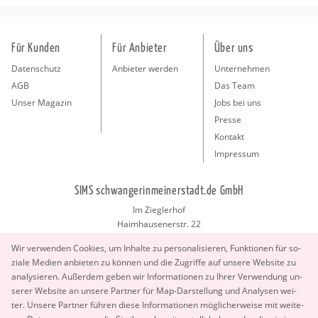
Für Kunden
Für Anbieter
Über uns
Datenschutz
Anbieter werden
Unternehmen
AGB
Das Team
Unser Magazin
Jobs bei uns
Presse
Kontakt
Impressum
SIMS schwangerinmeinerstadt.de GmbH
Im Zieglerhof
Haimhausenerstr. 22
85386 Deutenhausen bei München
Wir ver­wen­den Coo­kies, um In­hal­te zu per­so­na­li­sie­ren, Funk­tio­nen für so­
info@schwangerinmeinerstadt.de
zia­le Me­di­en an­bie­ten zu kön­nen und die Zu­grif­fe auf un­se­re Web­site zu
ana­ly­sie­ren. Au­ßer­dem geben wir In­for­ma­tio­nen zu Ihrer Ver­wen­dung un­
se­rer Web­site an un­se­re Part­ner für Map-Dar­stel­lung und Ana­ly­sen wei­
ter. Un­se­re Part­ner füh­ren diese In­for­ma­tio­nen mög­li­cher­wei­se mit wei­te­