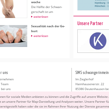
wo­che
Die Hälf­te der Schwan­
ger­schaft ist um
wei­ter­le­sen
Unsere Partner
Se­xua­li­tät nach der Ge­
burt
wei­ter­le­sen
r uns
SIMS schwangerinmein
ernehmen
Im Zieglerhof
 Team
Haimhausenerstr. 22
 bei uns
85386 Deutenhausen be
sse
info@schwangerinmeiner
io­nen für so­zia­le Me­di­en an­bie­ten zu kön­nen und die Zu­grif­fe auf un­se­re Web­site
takt
 an un­se­re Part­ner für Map-Dar­stel­lung und Ana­ly­sen wei­ter. Un­se­re Part­ner füh
ressum
 be­reit­ge­stellt haben oder die sie im Rah­men Ihrer Nut­zung der Diens­te ge­sam­m