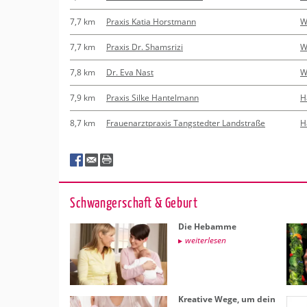
7,7 km
Praxis Katia Horstmann
W
7,7 km
Praxis Dr. Shamsrizi
W
7,8 km
Dr. Eva Nast
W
7,9 km
Praxis Silke Hantelmann
H
8,7 km
Frauenarztpraxis Tangstedter Landstraße
H
Schwan­ger­schaft & Ge­burt
Die Heb­am­me
wei­ter­le­sen
Krea­ti­ve Wege, um dein