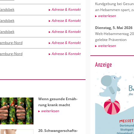
Kund­ge­bung bei Ge­sund­
andsbek
Adresse & Kontakt
an Heb­am­men spart, za
wei­ter­le­sen
andsbek
Adresse & Kontakt
Diens­tag, 5. Mai 2026
andsbek
Adresse & Kontakt
Welt-Heb­am­men­tag 202
ge­leb­te Prä­ven­ti­on
amburg-Nord
Adresse & Kontakt
wei­ter­le­sen
amburg-Nord
Adresse & Kontakt
Anzeige
Wenn ge­sun­de Er­näh­
rung krank macht
wei­ter­le­sen
20. Schwan­ger­schafts­