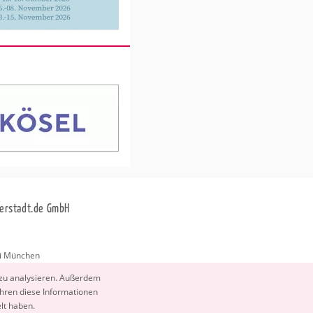
erstadt.de GmbH
i München
stadt.de
 zu ana­ly­sie­ren. Au­ßer­dem
­ren diese In­for­ma­tio­nen
elt haben.