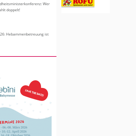
heits­mi­nis­ter­kon­fe­renz: Wer
hlt dop­pelt!
6: Heb­am­men­be­treu­ung ist