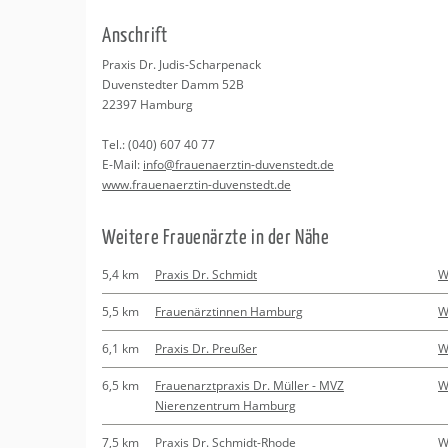
Erledigungen
Kitas
Naturheilkunde
An­schrift
Bindungsanalys
Apotheken
Beratung
Pra­xis Dr. Judis-Schar­pen­ack
Du­ven­sted­ter Damm 52B
Kurse
22397
Ham­burg
Tel.:
(040) 607 40 77
Regionale Tipps
E-Mail:
info@​fra​uena​erzt​in-​duvenstedt.​de
www.​fra​uena​erzt​in-​duvenstedt.​de
Wei­te­re Frau­en­ärz­te in der Nähe
5,4 km
Praxis Dr. Schmidt
W
5,5 km
Frauenärztinnen Hamburg
W
6,1 km
Praxis Dr. Preußer
W
6,5 km
Frauenarztpraxis Dr. Müller - MVZ
W
Nierenzentrum Hamburg
7,5 km
Praxis Dr. Schmidt-Rhode
W