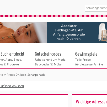
 Euch entdeckt
Gutscheincodes
Gewinnspiele
er, Apps, Blogs,
Rabatte rund um Mode,
Tolle Preise
eos & Produkte
Babybedarf & Möbel
für die ganze Familie
zte
Praxis Dr. Judis-Scharpenack
n
tskurse
xen
ante Links
itung
izeit
t wissen müssen
entren München
eratung
undheit
ainerinnen
enstleistungen
 & Baby
für München
Wichtige Adresse
nhofer Klinik