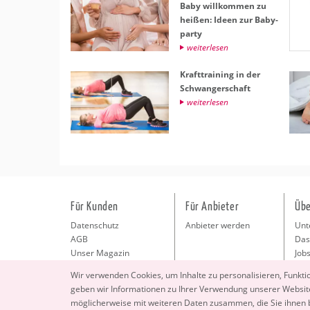
Baby will­kom­men zu
hei­ßen: Ideen zur Ba­by­
par­ty
wei­ter­le­sen
Kraft­trai­ning in der
Schwan­ger­schaft
wei­ter­le­sen
Für Kunden
Für Anbieter
Übe
Datenschutz
Anbieter werden
Unt
AGB
Das
Unser Magazin
Jobs
Pre
Wir ver­wen­den Coo­kies, um In­hal­te zu per­so­na­li­sie­ren, Funk­t
Kon
geben wir In­for­ma­tio­nen zu Ihrer Ver­wen­dung un­se­rer Web­site
Imp
mög­li­cher­wei­se mit wei­te­ren Daten zu­sam­men, die Sie ihnen