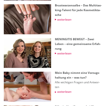
Brust­war­zen­sal­be – Das Mul­ti­tas­
king-Ta­lent für jede Kos­me­tik­ta­
sche
wei­ter­le­sen
ME­NIN­GI­TIS BE­WEGT – Zwei
Leben – eine ge­mein­sa­me Er­fah­
rung
wei­ter­le­sen
Mein Baby nimmt eine Vor­zugs­
hal­tung ein – was tun?
Alle wich­ti­gen Fra­gen und Ant­wor­
ten
wei­ter­le­sen