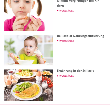
Ni­ko­tin-Ver­gif­tun­gen bei Kin­
dern
wei­ter­le­sen
Bei­kost ist Nah­rungs­ein­füh­rung
wei­ter­le­sen
Er­näh­rung in der Still­zeit
wei­ter­le­sen