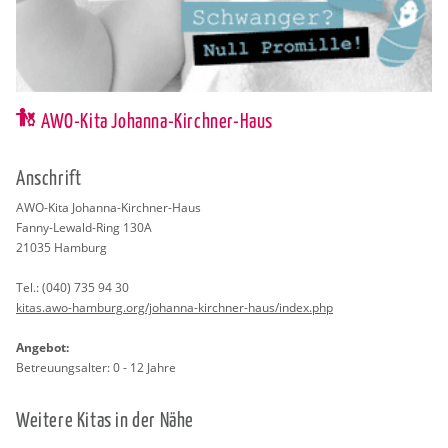
AWO-Kita Johanna-Kirchner-Haus
An­schrift
AWO-Kita Jo­han­na-Kirch­ner-Haus
Fanny-Le­wald-Ring 130A
21035
Ham­burg
Tel.:
(040) 735 94 30
kitas.​awo-ham­burg.org/jo­han­na-kirch­ner-haus/index.​php
An­ge­bot:
Be­treu­ungs­al­ter: 0 - 12 Jahre
Wei­te­re Kitas in der Nähe