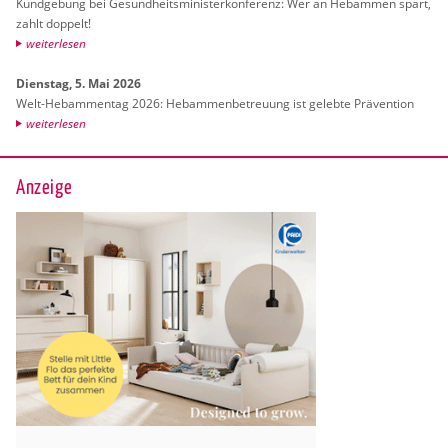
Kund­ge­bung bei Ge­sund­heits­mi­nis­ter­kon­fe­renz: Wer an Heb­am­men spart,
zahlt dop­pelt!
wei­ter­le­sen
Diens­tag, 5. Mai 2026
Welt-Heb­am­men­tag 2026: Heb­am­men­be­treu­ung ist ge­leb­te Prä­ven­ti­on
wei­ter­le­sen
Anzeige