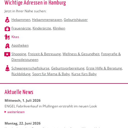
Wichtige Adressen in Hamburg
Jetzt in Ihrer Nähe suchen:
Hebammen
,
Hebammenpraxen
,
Geburtshäuser
Frauenärzte
,
Kinderärzte
,
Kliniken
Kitas
Apotheken
Shopping
,
Freizeit & Betreuung
,
Wellness & Gesundheit
,
Fotografie &
Dienstleistungen
Schwangerschaftskurse
,
Geburtsvorbereitung
,
Erste Hilfe & Beratung
,
Rückbildung
,
Sport für Mama & Baby
,
Kurse fürs Baby
Ak­tu­el­le News
Mitt­woch, 1. Juli 2026
ENGEL Fa­brik­ver­kauf in Pful­lin­gen er­strahlt im neuen Look
wei­ter­le­sen
Mon­tag, 22. Juni 2026