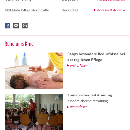
AWO-Kita Billwerder Straße
Bergedorf
Adresse & Kontakt
Rund ums Kind
Babys be­son­de­re Be­dürf­nis­se bei
der täg­li­chen Pfle­ge
wei­ter­le­sen
Kin­der­si­cher­heits­trai­ning
Kin­der­si­cher­heits­trai­ning
wei­ter­le­sen