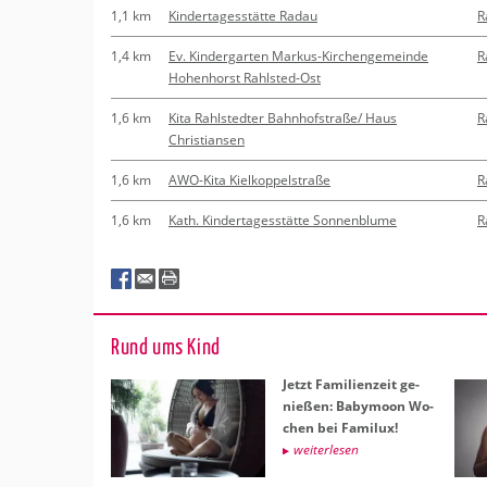
1,1 km
Kindertagesstätte Radau
R
1,4 km
Ev. Kindergarten Markus-Kirchengemeinde
R
Hohenhorst Rahlsted-Ost
1,6 km
Kita Rahlstedter Bahnhofstraße/ Haus
R
Christiansen
1,6 km
AWO-Kita Kielkoppelstraße
R
1,6 km
Kath. Kindertagesstätte Sonnenblume
R
Rund ums Kind
Jetzt Fa­mi­li­en­zeit ge­
nie­ßen: Ba­by­moon Wo­
chen bei Fa­mi­lux!
wei­ter­le­sen