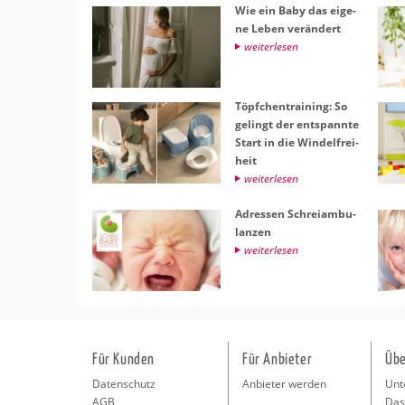
Wie ein Baby das ei­ge­
ne Leben ver­än­dert
wei­ter­le­sen
Töpf­chen­trai­ning: So
ge­lingt der ent­spann­te
Start in die Win­del­frei­
heit
wei­ter­le­sen
Adres­sen Schrei­am­bu­
lan­zen
wei­ter­le­sen
Für Kunden
Für Anbieter
Übe
Datenschutz
Anbieter werden
Unt
AGB
Das