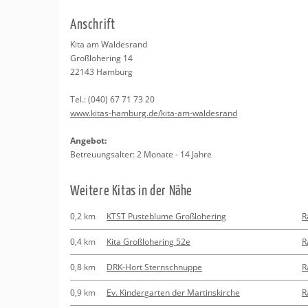
Erledigungen
Kitas
Psychosomatisc
An­schrift
Schwangerschaf
Apotheken
Beratung
Bindungsanalys
Kita am Wal­des­rand
Gro­ßlo­he­ring 14
Kurse
22143
Ham­burg
Tel.:
(040) 67 71 73 20
Regionale Tipps
www.​kitas-​hamburg.​de/​kita-​am-​waldesrand
An­ge­bot:
Be­treu­ungs­al­ter: 2 Mo­na­te - 14 Jahre
Wei­te­re Kitas in der Nähe
0,2 km
KTST Pusteblume Großlohering
R
0,4 km
Kita Großlohering 52e
R
0,8 km
DRK-Hort Sternschnuppe
R
0,9 km
Ev. Kindergarten der Martinskirche
R