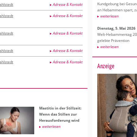
Kund­ge­bung bei Ge­sund­
ahlstedt
Adresse & Kontakt
an Heb­am­men spart, za
ahlstedt
Adresse & Kontakt
wei­ter­le­sen
Diens­tag, 5. Mai 2026
ahlstedt
Adresse & Kontakt
Welt-Heb­am­men­tag 202
ge­leb­te Prä­ven­ti­on
wei­ter­le­sen
ahlstedt
Adresse & Kontakt
ahlstedt
Adresse & Kontakt
Anzeige
Masti­tis in der Still­zeit:
Wenn das Stil­len zur
Her­aus­for­de­rung wird
wei­ter­le­sen