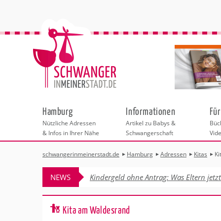
Hamburg
Informationen
Für
Nützliche Adressen
Artikel zu Babys &
Büch
& Infos in Ihrer Nähe
Schwangerschaft
Vid
schwangerinmeinerstadt.de
Hamburg
Adressen
Kitas
Ki
Städteauswahl
Hebammen
Checklisten
Beratungsstelle
Schwangerschaf
Shopping
Hebammenpra
Infos & interess
Geburtsvorbere
Freizeit
NEWS
Kindergeld ohne Antrag: Was Eltern jetz
Geburtshäuser
Kinderwunschze
Erste Hilfe & B
Wellness & Ges
Adressen
Frauenärzte
Rückbildung
Fotografie & Di
Kinderärzte
Sport für Mama
Behördengänge &
Kita am Waldesrand
Kliniken
Kurse fürs Baby