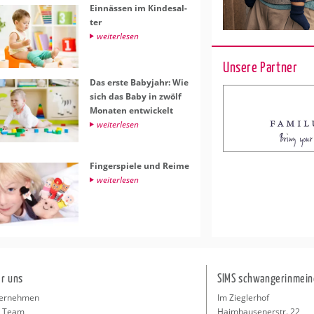
Ein­näs­sen im Kin­des­al­
ter
wei­ter­le­sen
Unsere Partner
Das erste Ba­by­jahr: Wie
sich das Baby in zwölf
Mo­na­ten ent­wi­ckelt
wei­ter­le­sen
Fin­ger­spie­le und Reime
wei­ter­le­sen
r uns
SIMS schwangerinmein
ernehmen
Im Zieglerhof
 Team
Haimhausenerstr. 22