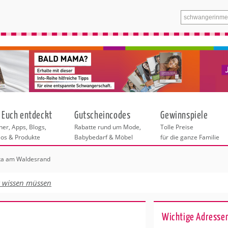
 Euch entdeckt
Gutscheincodes
Gewinnspiele
er, Apps, Blogs,
Rabatte rund um Mode,
Tolle Preise
eos & Produkte
Babybedarf & Möbel
für die ganze Familie
ta am Waldesrand
n
tskurse
xen
ante Links
itung
t wissen müssen
ntren Berlin
eratung
undheit
enstleistungen
 & Baby
Wichtige Adresse