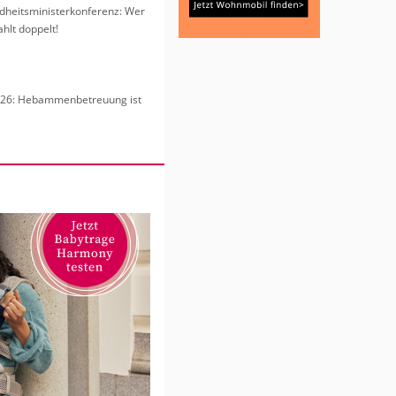
heits­mi­nis­ter­kon­fe­renz: Wer
hlt dop­pelt!
6: Heb­am­men­be­treu­ung ist