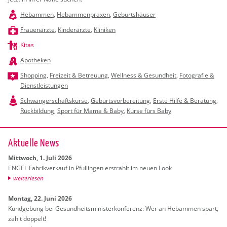
Hebammen
,
Hebammenpraxen
,
Geburtshäuser
Frauenärzte
,
Kinderärzte
,
Kliniken
Kitas
Apotheken
Shopping
,
Freizeit & Betreuung
,
Wellness & Gesundheit
,
Fotografie &
Dienstleistungen
Schwangerschaftskurse
,
Geburtsvorbereitung
,
Erste Hilfe & Beratung
,
Rückbildung
,
Sport für Mama & Baby
,
Kurse fürs Baby
Ak­tu­el­le News
Mitt­woch, 1. Juli 2026
ENGEL Fa­brik­ver­kauf in Pful­lin­gen er­strahlt im neuen Look
wei­ter­le­sen
Mon­tag, 22. Juni 2026
Kund­ge­bung bei Ge­sund­heits­mi­nis­ter­kon­fe­renz: Wer an Heb­am­men spart,
zahlt dop­pelt!