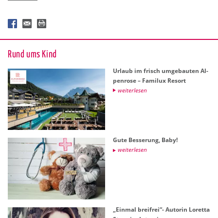
Rund ums Kind
Ur­laub im frisch um­ge­bau­ten Al­
pen­ro­se – Fa­mi­lux Re­sort
wei­ter­le­sen
Gute Bes­se­rung, Baby!
wei­ter­le­sen
„Ein­mal breifrei“- Au­to­rin Lo­ret­ta