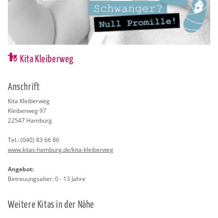
Kita Kleiberweg
An­schrift
Kita Klei­ber­weg
Klei­ber­weg 97
22547
Ham­burg
Tel.:
(040) 83 66 86
www.​kitas-​hamburg.​de/​kita-​kleiberweg
An­ge­bot:
Be­treu­ungs­al­ter: 0 - 13 Jahre
Wei­te­re Kitas in der Nähe