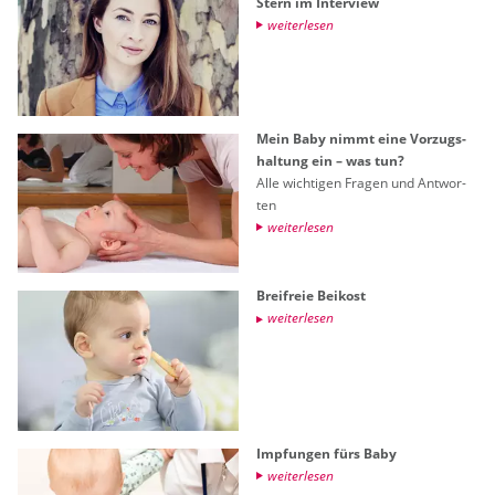
Stern im In­ter­view
wei­ter­le­sen
Mein Baby nimmt eine Vor­zugs­
hal­tung ein – was tun?
Alle wich­ti­gen Fra­gen und Ant­wor­
ten
wei­ter­le­sen
Breifreie Bei­kost
wei­ter­le­sen
Imp­fun­gen fürs Baby
wei­ter­le­sen