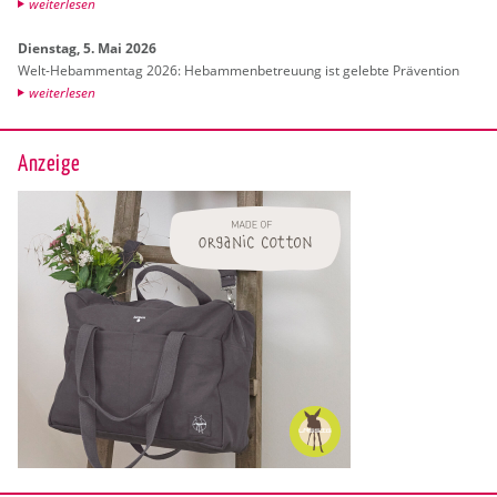
wei­ter­le­sen
Diens­tag, 5. Mai 2026
Welt-Heb­am­men­tag 2026: Heb­am­men­be­treu­ung ist ge­leb­te Prä­ven­ti­on
wei­ter­le­sen
Anzeige