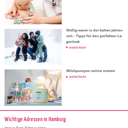
Wol­lig-warm in der kal­ten Jah­res­
zeit – Tipps für den per­fek­ten La­
gen­look
wei­ter­le­sen
Milch­pum­pen on­line mie­ten
wei­ter­le­sen
Wichtige Adressen in Hamburg
Jetzt in Ihrer Nähe suchen: