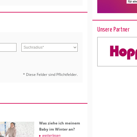
Unsere Partner
* Diese Fel­der sind Pflicht­fel­der.
Was ziehe ich mei­nem
Baby im Win­ter an?
wei­ter­le­sen