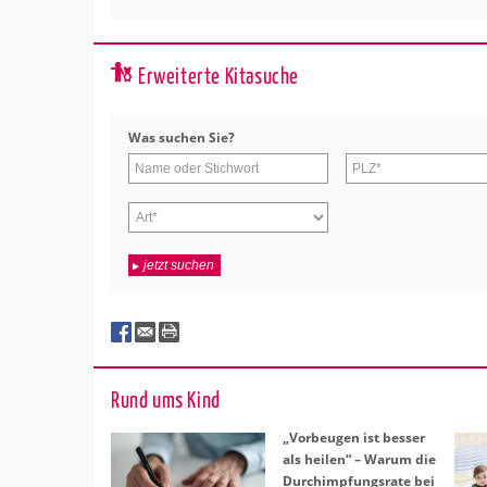
Erweiterte Kitasuche
Was su­chen Sie?
jetzt suchen
Rund ums Kind
„Vor­beu­gen ist bes­ser
als hei­len“ – Warum die
Durch­imp­fungs­ra­te bei