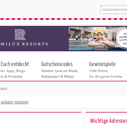
 Euch entdeckt
Gutscheincodes
Gewinnspiele
er, Apps, Blogs,
Rabatte rund um Mode,
Tolle Preise
eos & Produkte
Babybedarf & Möbel
für die ganze Familie
dorf
n
tskurse
xen
ante Links
itung
euung
t wissen müssen
entren in Hamburg
eratung
undheit
enstleistungen
 & Baby
Hamburg
Wichtige Adresse