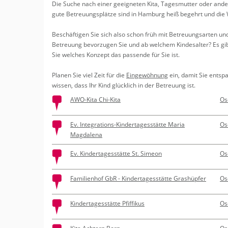
Erledigungen
Die Suche nach einer ge­eig­ne­ten Kita, Ta­ges­mut­ter oder an­d
Kitas
gute Be­treu­ungs­plät­ze sind in Ham­burg heiß be­gehrt und die W
Apotheken
Beratung
Be­schäf­ti­gen Sie sich also schon früh mit Be­treu­ungs­ar­ten u
Be­treu­ung be­vor­zu­gen Sie und ab wel­chem Kin­des­al­ter? Es gi
Kurse
Sie wel­ches Kon­zept das pas­sen­de für Sie ist.
Pla­nen Sie viel Zeit für die
Ein­ge­wöh­nung
ein, damit Sie ent­spa
Regionale Tipps
wis­sen, dass Ihr Kind glück­lich in der Be­treu­ung ist.
AWO-Kita Chi-Kita
Os
Ev. Integrations-Kindertagesstätte Maria
Os
Magdalena
Ev. Kindertagesstätte St. Simeon
Os
Familienhof GbR - Kindertagesstätte Grashüpfer
Os
Kindertagesstätte Pfiffikus
Os