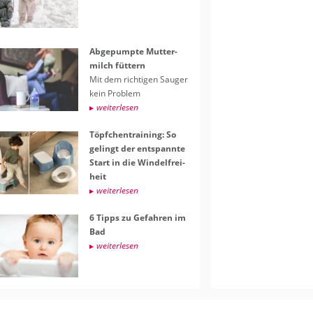
Ab­ge­pump­te Mut­ter­
milch füt­tern
Mit dem rich­ti­gen Sau­ger
kein Pro­blem
wei­ter­le­sen
Töpf­chen­trai­ning: So
ge­lingt der ent­spann­te
Start in die Win­del­frei­
heit
wei­ter­le­sen
6 Tipps zu Ge­fah­ren im
Bad
wei­ter­le­sen