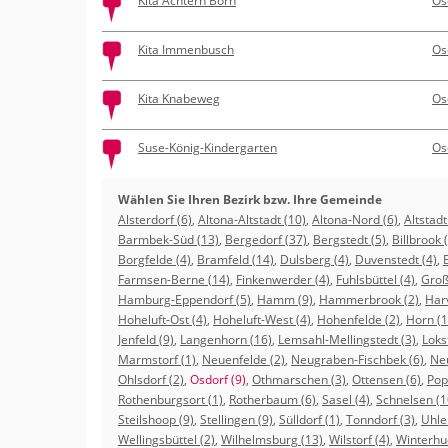
Kita Achtern Born
Os
Kita Immenbusch
Os
Kita Knabeweg
Os
Suse-König-Kindergarten
Os
Wählen Sie Ihren Bezirk bzw. Ihre Gemeinde
Alsterdorf (6)
,
Altona-Altstadt (10)
,
Altona-Nord (6)
,
Altstadt
Barmbek-Süd (13)
,
Bergedorf (37)
,
Bergstedt (5)
,
Billbrook 
Borgfelde (4)
,
Bramfeld (14)
,
Dulsberg (4)
,
Duvenstedt (4)
,
Farmsen-Berne (14)
,
Finkenwerder (4)
,
Fuhlsbüttel (4)
,
Groß
Hamburg-Eppendorf (5)
,
Hamm (9)
,
Hammerbrook (2)
,
Har
Hoheluft-Ost (4)
,
Hoheluft-West (4)
,
Hohenfelde (2)
,
Horn (1
Jenfeld (9)
,
Langenhorn (16)
,
Lemsahl-Mellingstedt (3)
,
Loks
Marmstorf (1)
,
Neuenfelde (2)
,
Neugraben-Fischbek (6)
,
Neu
Ohlsdorf (2)
,
Osdorf (9)
,
Othmarschen (3)
,
Ottensen (6)
,
Pop
Rothenburgsort (1)
,
Rotherbaum (6)
,
Sasel (4)
,
Schnelsen (1
Steilshoop (9)
,
Stellingen (9)
,
Sülldorf (1)
,
Tonndorf (3)
,
Uhle
Wellingsbüttel (2)
,
Wilhelmsburg (13)
,
Wilstorf (4)
,
Winterhu