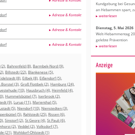
dorf
Adresse & Kontakt
Kund­ge­bung bei Ge­sund­
an Heb­am­men spart, za
dorf
Adresse & Kontakt
wei­ter­le­sen
Diens­tag, 5. Mai 2026
dorf
Adresse & Kontakt
Welt-Heb­am­men­tag 202
ge­leb­te Prä­ven­ti­on
dorf
Adresse & Kontakt
wei­ter­le­sen
Anzeige
 (2)
,
Bahrenfeld (8)
,
Barmbek-Nord (9)
,
(2)
,
Billstedt (22)
,
Blankenese (5)
,
Eidelstedt (8)
,
Eilbek (8)
,
Eißendorf (5)
,
 Borstel (3)
,
Groß Flottbek (2)
,
Hamburg (24)
,
vestehude (10)
,
Hausbruch (4)
,
Heimfeld (4)
,
0)
,
Hummelsbüttel (7)
,
Iserbrook (2)
,
tedt (9)
,
Lurup (11)
,
Marienthal (5)
,
stadt (5)
,
Niendorf (10)
,
Nienstedten (3)
,
penbüttel (5)
,
Rahlstedt (25)
,
Rissen (6)
,
0)
,
Sinstorf (2)
,
St Georg (4)
,
St Pauli (6)
,
nhorst (2)
,
Veddel (2)
,
Volksdorf (7)
,
de (21)
,
Wohldorf-Ohlstedt (1)