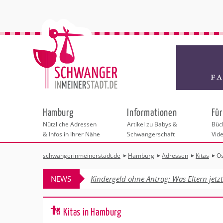
Hamburg
Informationen
Für
Nützliche Adressen
Artikel zu Babys &
Büch
& Infos in Ihrer Nähe
Schwangerschaft
Vid
schwangerinmeinerstadt.de
Hamburg
Adressen
Kitas
Os
Städteauswahl
Hebammen
Checklisten
Beratungsstelle
Schwangerschaf
Shopping
Hebammenpra
Infos & interess
Geburtsvorbere
Freizeit & Betr
NEWS
Kindergeld ohne Antrag: Was Eltern jetz
Geburtshäuser
Kinderwunschz
Erste Hilfe & B
Wellness & Ges
Adressen
Frauenärzte
Rückbildung
Fotografie & Di
Kinderärzte
Sport für Mama
Insider-Tipps 
Behördengänge &
Kitas in Hamburg
Kliniken
Kurse fürs Baby