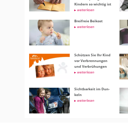
Kin­dern so wich­tig ist
wei­ter­le­sen
Breifreie Bei­kost
wei­ter­le­sen
Schüt­zen Sie Ihr Kind
vor Ver­bren­nun­gen
und Ver­brü­hun­gen
wei­ter­le­sen
Sicht­bar­keit im Dun­
keln
wei­ter­le­sen