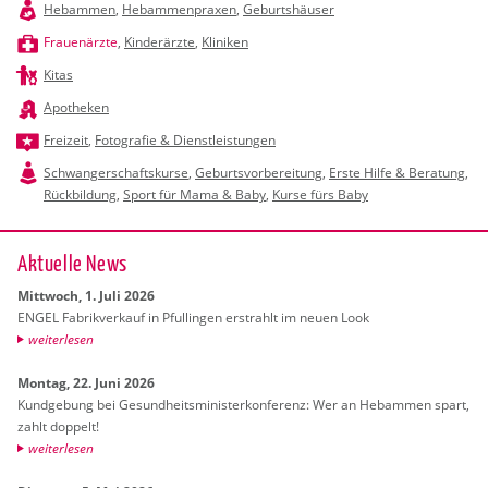
Hebammen
,
Hebammenpraxen
,
Geburtshäuser
Frauenärzte
,
Kinderärzte
,
Kliniken
Kitas
Apotheken
Freizeit
,
Fotografie & Dienstleistungen
Schwangerschaftskurse
,
Geburtsvorbereitung
,
Erste Hilfe & Beratung
,
Rückbildung
,
Sport für Mama & Baby
,
Kurse fürs Baby
Ak­tu­el­le News
Mitt­woch, 1. Juli 2026
ENGEL Fa­brik­ver­kauf in Pful­lin­gen er­strahlt im neuen Look
wei­ter­le­sen
Mon­tag, 22. Juni 2026
Kund­ge­bung bei Ge­sund­heits­mi­nis­ter­kon­fe­renz: Wer an Heb­am­men spart,
zahlt dop­pelt!
wei­ter­le­sen