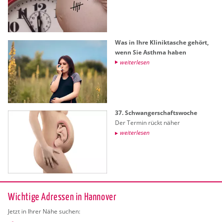
Was in Ihre Kli­nik­ta­sche ge­hört,
wenn Sie Asth­ma haben
wei­ter­le­sen
37. Schwan­ger­schafts­wo­che
Der Ter­min rückt näher
wei­ter­le­sen
Wichtige Adressen in Hannover
Jetzt in Ihrer Nähe suchen: