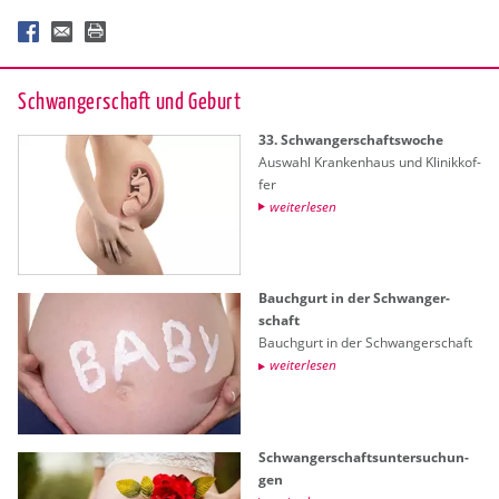
Schwan­ger­schaft und Ge­burt
33. Schwan­ger­schafts­wo­che
Aus­wahl Kran­ken­haus und Kli­nik­kof­
fer
wei­ter­le­sen
Bauch­gurt in der Schwan­ger­
schaft
Bauch­gurt in der Schwan­ger­schaft
wei­ter­le­sen
Schwan­ger­schafts­un­ter­su­chun­
gen