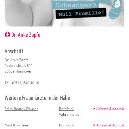
Dr. Anke Zapfe
An­schrift
Dr. Anke Zapfe
Pod­biels­kistr. 311
30659
Han­no­ver
Tel.:
(0511) 640 40 10
Wei­te­re Frau­en­ärz­te in der Nähe
Edith-Beatrix Deuker
Bothfeld-
Adresse & Kontakt
Vahrenheide
Nast & Partner
Bothfeld-
Adresse & Kontakt