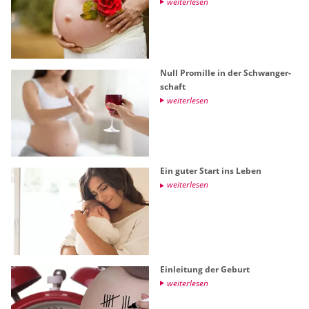
wei­ter­le­sen
Null Pro­mil­le in der Schwan­ger­
schaft
wei­ter­le­sen
Ein guter Start ins Leben
wei­ter­le­sen
Ein­lei­tung der Ge­burt
wei­ter­le­sen