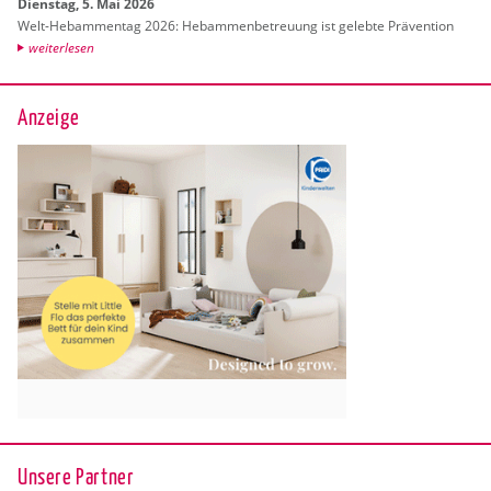
Diens­tag, 5. Mai 2026
Welt-Heb­am­men­tag 2026: Heb­am­men­be­treu­ung ist ge­leb­te Prä­ven­ti­on
wei­ter­le­sen
Anzeige
Unsere Partner