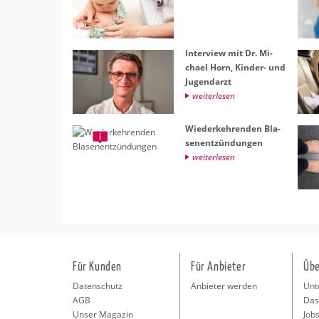
In­ter­view mit Dr. Mi­
cha­el Horn, Kin­der- und
Ju­gend­arzt
wei­ter­le­sen
Wie­der­keh­ren­den Bla­
sen­ent­zün­dun­gen
wei­ter­le­sen
Für Kunden
Für Anbieter
Übe
Datenschutz
Anbieter werden
Unt
AGB
Das
Unser Magazin
Jobs