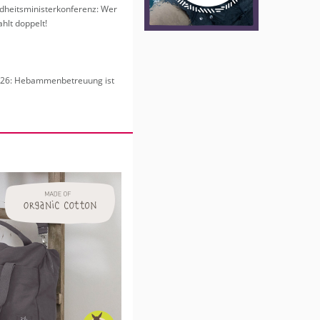
heits­mi­nis­ter­kon­fe­renz: Wer
hlt dop­pelt!
6: Heb­am­men­be­treu­ung ist