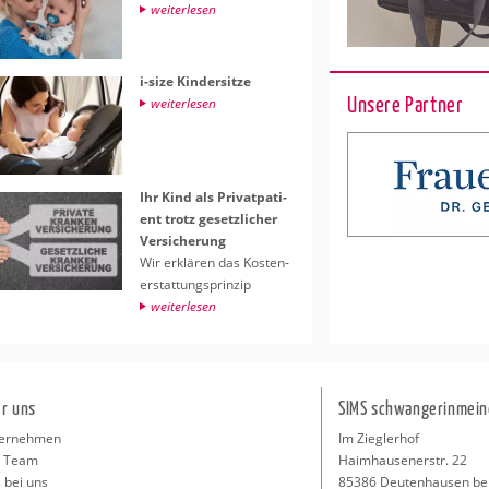
wei­ter­le­sen
i-size Kin­der­sit­ze
Unsere Partner
wei­ter­le­sen
Ihr Kind als Pri­vat­pa­ti­
ent trotz ge­setz­li­cher
Ver­si­che­rung
Wir er­klä­ren das Kos­ten­
er­stat­tungs­prin­zip
wei­ter­le­sen
r uns
SIMS schwangerinmein
ernehmen
Im Zieglerhof
 Team
Haimhausenerstr. 22
 bei uns
85386 Deutenhausen be