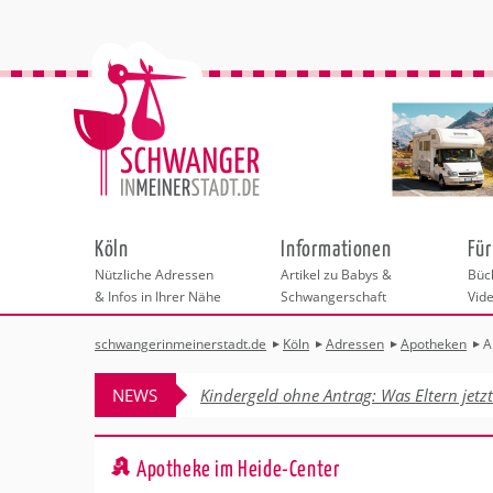
Köln
Informationen
Für
Nützliche Adressen
Artikel zu Babys &
Büch
& Infos in Ihrer Nähe
Schwangerschaft
Vid
schwangerinmeinerstadt.de
Köln
Adressen
Apotheken
A
Städteauswahl
Hebammen
Checklisten
Beratungsstelle
Schwangerschaf
Shopping
Hebammenpra
Infos & interess
Geburtsvorbere
Freizeit & Betr
NEWS
Kindergeld ohne Antrag: Was Eltern jetz
Geburtshäuser
Kinderwunschz
Erste Hilfe & B
Wellness & Ges
Adressen
Frauenärzte
Rückbildung
Fotografie & Di
Kinderärzte
Sport für Mama
Insider-Tipps 
Behördengänge &
Apotheke im Heide-Center
Kliniken
Kurse fürs Baby