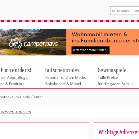
 Euch entdeckt
Gutscheincodes
Gewinnspiele
er, Apps, Blogs,
Rabatte rund um Mode,
Tolle Preise
eos & Produkte
Babybedarf & Möbel
für die ganze Familie
potheke im Heide-Center
n
tskurse
xen
ante Links
itung
euung
t wissen müssen
entren in Hamburg
eratung
undheit
enstleistungen
 & Baby
Hamburg
Wichtige Adressen