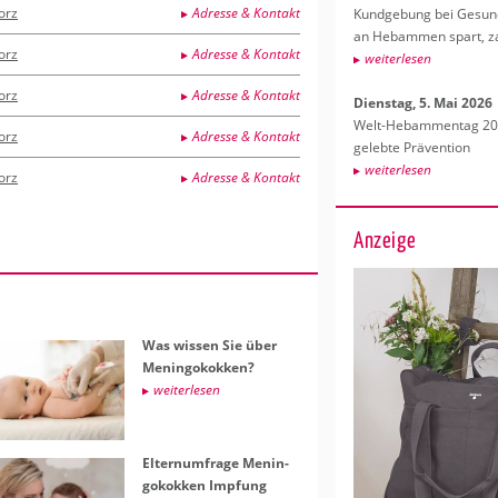
orz
Adresse & Kontakt
Kund­ge­bung bei Ge­sund­
an Heb­am­men spart, za
orz
Adresse & Kontakt
wei­ter­le­sen
orz
Adresse & Kontakt
Diens­tag, 5. Mai 2026
Welt-Heb­am­men­tag 202
orz
Adresse & Kontakt
ge­leb­te Prä­ven­ti­on
wei­ter­le­sen
orz
Adresse & Kontakt
Anzeige
Was wis­sen Sie über
Me­nin­go­kok­ken?
wei­ter­le­sen
El­tern­um­fra­ge Me­nin­
go­kok­ken Imp­fung