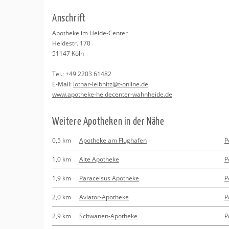
Erledigungen
Kitas
An­schrift
Apotheken
Beratung
Apo­the­ke im Heide-Cen­ter
Hei­destr. 170
Kurse
51147
Köln
Tel.:
+49 2203 61482
Regionale Tipps
E-Mail:
lo­thar-leib­nitz@​t-​online.​de
www.​apotheke-​heidecenter-​wahnheide.​de
Wei­te­re Apo­the­ken in der Nähe
0,5 km
Apotheke am Flughafen
P
1,0 km
Alte Apotheke
P
1,9 km
Paracelsus Apotheke
P
2,0 km
Aviator-Apotheke
P
2,9 km
Schwanen-Apotheke
P