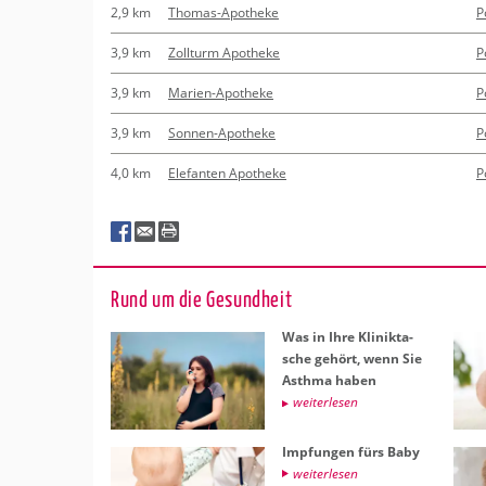
2,9 km
Thomas-Apotheke
P
3,9 km
Zollturm Apotheke
P
3,9 km
Marien-Apotheke
P
3,9 km
Sonnen-Apotheke
P
4,0 km
Elefanten Apotheke
P
Rund um die Ge­sund­heit
Was in Ihre Kli­nik­ta­
sche ge­hört, wenn Sie
Asth­ma haben
wei­ter­le­sen
Imp­fun­gen fürs Baby
wei­ter­le­sen