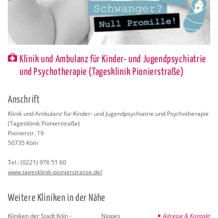
Klinik und Ambulanz für Kinder- und Jugendpsychiatrie
und Psychotherapie (Tagesklinik Pionierstraße)
An­schrift
Kli­nik und Am­bu­lanz für Kin­der- und Ju­gend­psych­ia­trie und Psy­cho­the­ra­pie
(Ta­ges­kli­nik Pio­nier­stra­ße)
Pio­nier­str. 19
50735
Köln
Tel.:
(0221) 976 51 60
www.​tagesklinik-​pio​nier​stra​sse.​de/
Wei­te­re Kli­ni­ken in der Nähe
Kliniken der Stadt Köln -
Nippes
Adresse & Kontakt