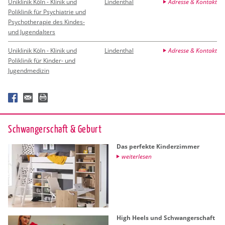
Uniklinik Köln - Klinik und
Lindenthal
Adresse & Kontakt
Poliklinik für Psychiatrie und
Psychotherapie des Kindes-
und Jugendalters
Uniklinik Köln - Klinik und
Lindenthal
Adresse & Kontakt
Poliklinik für Kinder- und
Jugendmedizin
Schwan­ger­schaft & Ge­burt
Das per­fek­te Kin­der­zim­mer
wei­ter­le­sen
High Heels und Schwan­ger­schaft