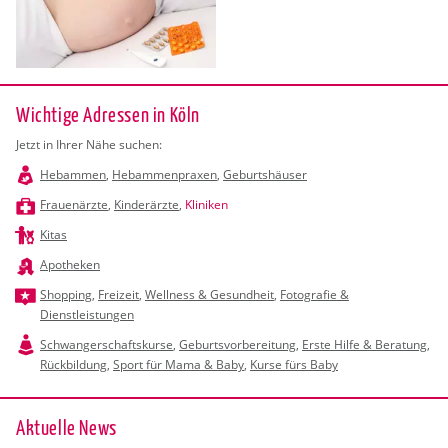
Wichtige Adressen in Köln
Jetzt in Ihrer Nähe suchen:
Hebammen
,
Hebammenpraxen
,
Geburtshäuser
Frauenärzte
,
Kinderärzte
,
Kliniken
Kitas
Apotheken
Shopping
,
Freizeit
,
Wellness & Gesundheit
,
Fotografie &
Dienstleistungen
Schwangerschaftskurse
,
Geburtsvorbereitung
,
Erste Hilfe & Beratung
,
Rückbildung
,
Sport für Mama & Baby
,
Kurse fürs Baby
Ak­tu­el­le News