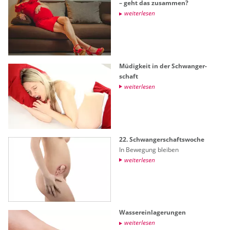
– geht das zu­sam­men?
wei­ter­le­sen
Mü­dig­keit in der Schwan­ger­
schaft
wei­ter­le­sen
22. Schwan­ger­schafts­wo­che
In Be­we­gung blei­ben
wei­ter­le­sen
Was­ser­ein­la­ge­run­gen
wei­ter­le­sen