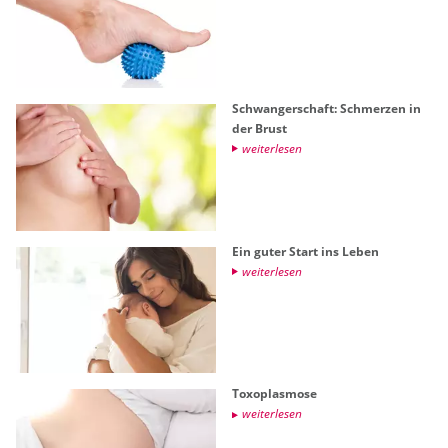
Schwan­ger­schaft: Schmer­zen in
der Brust
wei­ter­le­sen
Ein guter Start ins Leben
wei­ter­le­sen
To­xo­plas­mo­se
wei­ter­le­sen