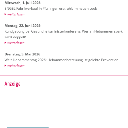
Mitt­woch, 1. Juli 2026
ENGEL Fa­brik­ver­kauf in Pful­lin­gen er­strahlt im neuen Look
wei­ter­le­sen
Mon­tag, 22. Juni 2026
Kund­ge­bung bei Ge­sund­heits­mi­nis­ter­kon­fe­renz: Wer an Heb­am­men spart,
zahlt dop­pelt!
wei­ter­le­sen
Diens­tag, 5. Mai 2026
Welt-Heb­am­men­tag 2026: Heb­am­men­be­treu­ung ist ge­leb­te Prä­ven­ti­on
wei­ter­le­sen
Anzeige