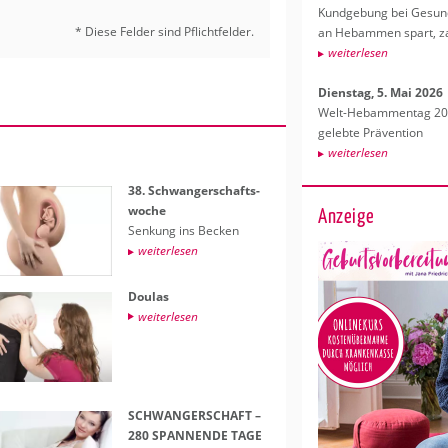
Kund­ge­bung bei Ge­sund­
* Diese Fel­der sind Pflicht­fel­der.
an Heb­am­men spart, za
wei­ter­le­sen
Diens­tag, 5. Mai 2026
Welt-Heb­am­men­tag 202
ge­leb­te Prä­ven­ti­on
wei­ter­le­sen
38. Schwan­ger­schafts­
wo­che
Anzeige
Sen­kung ins Be­cken
wei­ter­le­sen
Dou­las
wei­ter­le­sen
SCHWAN­GER­SCHAFT –
280 SPAN­NEN­DE TAGE