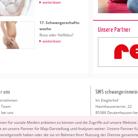
wei­ter­le­sen
17. Schwan­ger­schafts­
Unsere Partner
wo­che
Rosa oder Hell­blau?
wei­ter­le­sen
r uns
SIMS schwangerinmein
ernehmen
Im Zieglerhof
 Team
Haimhausenerstr. 22
 bei uns
85386 Deutenhausen be
sse
info@schwangerinmeiner
io­nen für so­zia­le Me­di­en an­bie­ten zu kön­nen und die Zu­grif­fe auf un­se­re Web­site
takt
 an un­se­re Part­ner für Map-Dar­stel­lung und Ana­ly­sen wei­ter. Un­se­re Part­ner füh
ressum
 be­reit­ge­stellt haben oder die sie im Rah­men Ihrer Nut­zung der Diens­te ge­sam­m