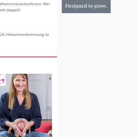
heits­mi­nis­ter­kon­fe­renz: Wer
hlt dop­pelt!
6: Heb­am­men­be­treu­ung ist