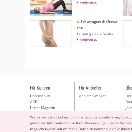
wei­ter­le­sen
4. Schwan­ger­schafts­wo­
che
Schwan­ger­schafts­test
wei­ter­le­sen
Für Kunden
Für Anbieter
Übe
Datenschutz
Anbieter werden
Unt
AGB
Das
Unser Magazin
Jobs
Pre
Wir ver­wen­den Coo­kies, um In­hal­te zu per­so­na­li­sie­ren, Funk­t
Kon
geben wir In­for­ma­tio­nen zu Ihrer Ver­wen­dung un­se­rer Web­site
Imp
mög­li­cher­wei­se mit wei­te­ren Daten zu­sam­men, die Sie ihnen