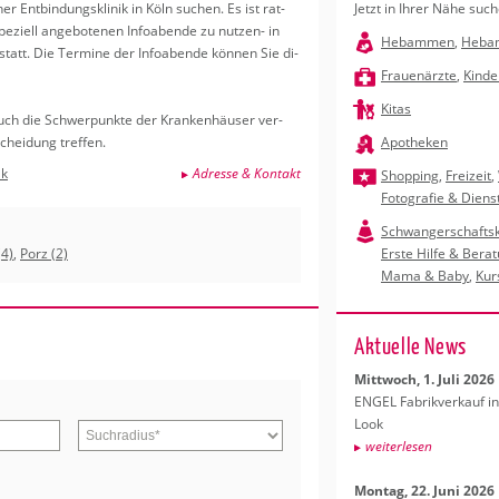
r Ent­bin­dungs­kli­nik in Köln su­chen. Es ist rat­
Jetzt in Ihrer Nähe such
Check­lis­ten
Be­ra­tung Bonn
Ge­burts­haus Bonn
En­gel­chen flieg führt Öko-faire
In­ter­es­
Prae­Vi­t
Zwer­gen
he
zi­ell an­ge­bo­te­nen In­fo­aben­de zu nut­zen- in
Alle Be­hör­den­gän­ge auf einen Blick.
Das An­ge­bot für Un­ter­stüt­zung ist
Ge­burts­vor­be­rei­tung, die Spaß
Baby- und Klein­kind­klei­dung
sowie
Stif­tun­g
Aqua-Fit 
Ba­by­bau
tsbegleitung
Hebammen
,
Heba
tatt. Die Ter­mi­ne der In­fo­aben­de kön­nen Sie di­
sehr um­fang­reich.
macht.
Krab­bel­schu­he, Tra­ge­hil­fen, Spiel­zeug
zur Check­lis­te
mehr.
Kin­der.
zum Kur
e
Frauenärzte
,
Kinde
und vie­les mehr. Ein Be­such lohnt
wei­ter­le­sen
zum Kurs­an­ge­bot
zum Tipp
wei­ter­l
zum Ti
sich!
Kitas
 auch die Schwer­punk­te der Kran­ken­häu­ser ver­
chei­dung tref­fen.
Apotheken
lk
Adresse & Kontakt
Shopping
,
Freizeit
,
Fotografie & Diens
Schwangerschafts
(4)
,
Porz (2)
Erste Hilfe & Bera
Mama & Baby
,
Kur
Ak­tu­el­le News
Mitt­woch, 1. Juli 2026
ENGEL Fa­brik­ver­kauf in
Look
wei­ter­le­sen
Mon­tag, 22. Juni 2026