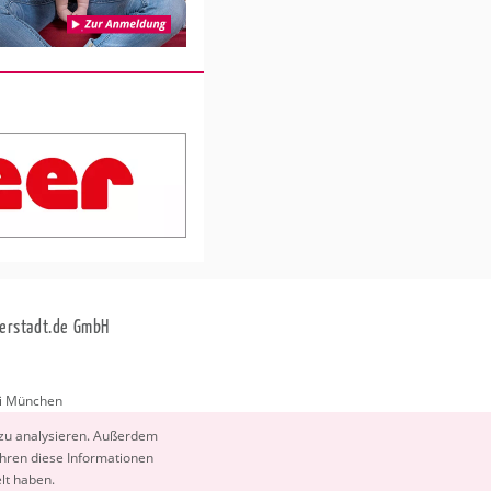
erstadt.de GmbH
i München
stadt.de
 zu ana­ly­sie­ren. Au­ßer­dem
­ren diese In­for­ma­tio­nen
elt haben.