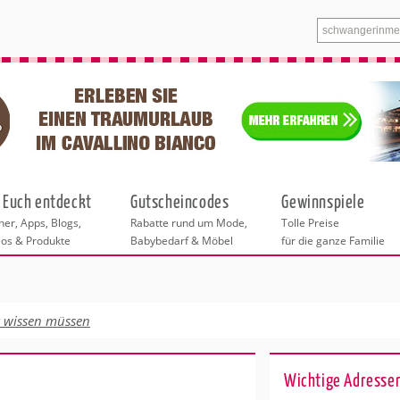
 Euch entdeckt
Gutscheincodes
Gewinnspiele
er, Apps, Blogs,
Rabatte rund um Mode,
Tolle Preise
eos & Produkte
Babybedarf & Möbel
für die ganze Familie
tskurse
xen
ante Links
itung
t wissen müssen
entren Bonn
eratung
undheit
enstleistungen
 & Baby
Wichtige Adressen