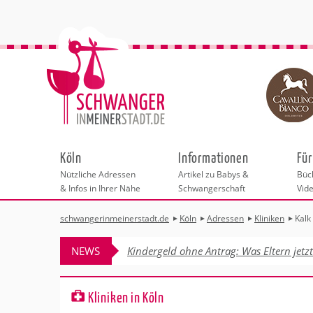
Köln
Informationen
Für
Nützliche Adressen
Artikel zu Babys &
Büch
& Infos in Ihrer Nähe
Schwangerschaft
Vid
schwangerinmeinerstadt.de
Köln
Adressen
Kliniken
Kalk
Städteauswahl
Hebammen
Checklisten
Beratungstellen
Schwangerschaf
Shopping
Hebammenpra
Infos & interess
Geburtsvorbere
Freizeit
NEWS
Kindergeld ohne Antrag: Was Eltern jetz
Geburtshäuser
Kinderwunschz
Erste Hilfe & B
Wellness & Ges
Adressen
Frauenärzte
Rückbildung
Fotografie & Di
Kinderärzte
Sport für Mama
Behördengänge &
Kliniken in Köln
Kliniken
Kurse fürs Baby