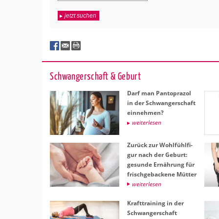
jetzt suchen
Schwan­ger­schaft & Ge­burt
Darf man Pan­to­pra­zol
in der Schwan­ger­schaft
ein­neh­men?
wei­ter­le­sen
Zu­rück zur Wohl­fühl­fi­
gur nach der Ge­burt:
ge­sun­de Er­näh­rung für
frisch­ge­ba­cke­ne Müt­ter
wei­ter­le­sen
Kraft­trai­ning in der
Schwan­ger­schaft