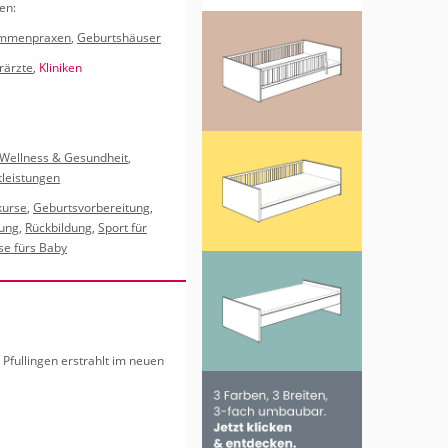
en:
san­te Links
a
­Kunst
en, span­nen­de Pro­jek­te und
für Schwan­ge­re
ch­gibs­ab­druck und Kunst für
mmenpraxen
,
Geburtshäuser
s­an­ge­bot
rärzte
,
Kliniken
e­sen
pp
Wellness & Gesundheit
,
tleistungen
kurse
,
Geburtsvorbereitung
,
tung
,
Rückbildung
,
Sport für
se fürs Baby
 Pful­lin­gen er­strahlt im neuen