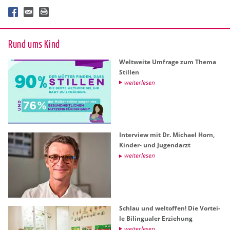
Rund ums Kind
Welt­wei­te Um­fra­ge zum Thema
Stil­len
wei­ter­le­sen
In­ter­view mit Dr. Mi­cha­el Horn,
Kin­der- und Ju­gend­arzt
wei­ter­le­sen
Schlau und welt­of­fen! Die Vor­tei­
le Bi­lin­gua­ler Er­zie­hung
wei­ter­le­sen