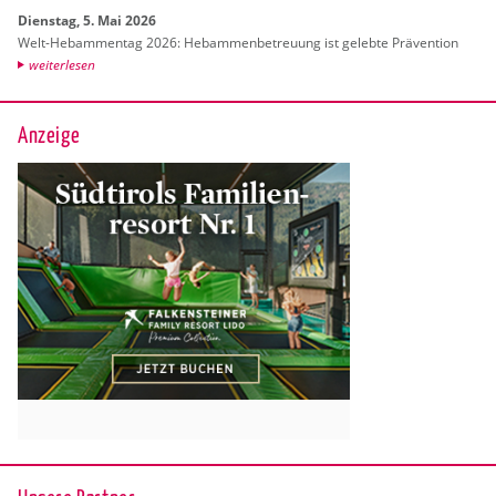
Diens­tag, 5. Mai 2026
Welt-Heb­am­men­tag 2026: Heb­am­men­be­treu­ung ist ge­leb­te Prä­ven­ti­on
wei­ter­le­sen
Anzeige