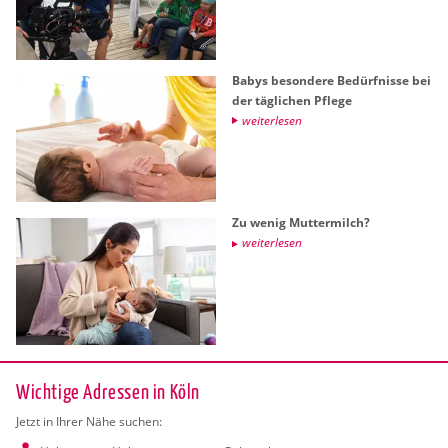
Babys be­son­de­re Be­dürf­nis­se bei
der täg­li­chen Pfle­ge
wei­ter­le­sen
Zu wenig Mut­ter­milch?
wei­ter­le­sen
Wichtige Adressen in Köln
Jetzt in Ihrer Nähe suchen: