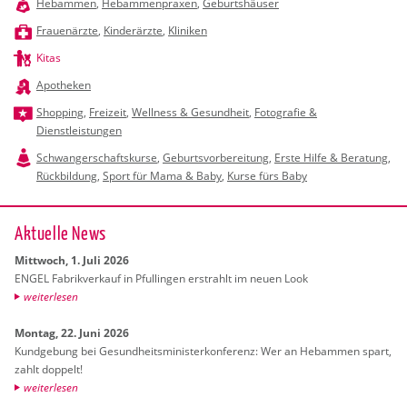
Hebammen
,
Hebammenpraxen
,
Geburtshäuser
Frauenärzte
,
Kinderärzte
,
Kliniken
Kitas
Apotheken
Shopping
,
Freizeit
,
Wellness & Gesundheit
,
Fotografie &
Dienstleistungen
Schwangerschaftskurse
,
Geburtsvorbereitung
,
Erste Hilfe & Beratung
,
Rückbildung
,
Sport für Mama & Baby
,
Kurse fürs Baby
Ak­tu­el­le News
Mitt­woch, 1. Juli 2026
ENGEL Fa­brik­ver­kauf in Pful­lin­gen er­strahlt im neuen Look
wei­ter­le­sen
Mon­tag, 22. Juni 2026
Kund­ge­bung bei Ge­sund­heits­mi­nis­ter­kon­fe­renz: Wer an Heb­am­men spart,
zahlt dop­pelt!
wei­ter­le­sen