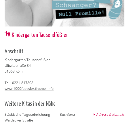
Kindergarten Tausendfüßler
An­schrift
Kin­der­gar­ten Tau­send­fü­ß­ler
Ulitz­ka­stra­ße 34
51063
Köln
Tel.:
0221-817808
www.​100​0fue​ssle​r.​froebel.​info
Wei­te­re Kitas in der Nähe
Städtische Tageseinrichtung
Buchforst
Adresse & Kontakt
Waldecker Straße