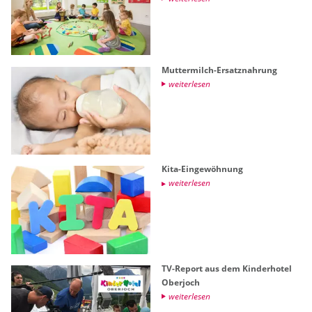
Mut­ter­milch-Er­satz­nah­rung
wei­ter­le­sen
Kita-Ein­ge­wöh­nung
wei­ter­le­sen
TV-Re­port aus dem Kin­der­ho­tel
Ober­joch
wei­ter­le­sen