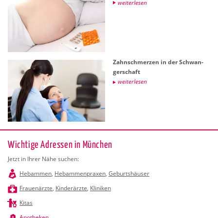
wei­ter­le­sen
Zahn­schmer­zen in der Schwan­
ger­schaft
wei­ter­le­sen
Wichtige Adressen in München
Jetzt in Ihrer Nähe suchen:
Hebammen
,
Hebammenpraxen
,
Geburtshäuser
Frauenärzte
,
Kinderärzte
,
Kliniken
Kitas
Apotheken