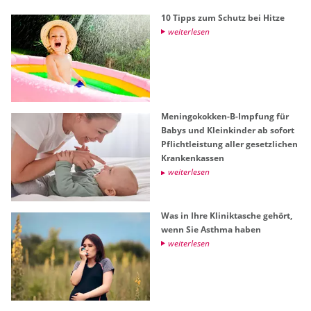
10 Tipps zum Schutz bei Hitze
wei­ter­le­sen
Me­nin­go­kok­ken-B-Imp­fung für
Babys und Klein­kin­der ab so­fort
Pflicht­leis­tung aller ge­setz­li­chen
Kran­ken­kas­sen
wei­ter­le­sen
Was in Ihre Kli­nik­ta­sche ge­hört,
wenn Sie Asth­ma haben
wei­ter­le­sen