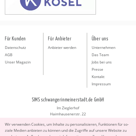
Für Kunden
Für Anbieter
Über uns
Datenschutz
Anbieter werden
Unternehmen
AGB
Das Team
Unser Magazin
Jobs bei uns
Presse
Kontakt
Impressum
SIMS schwangerinmeinerstadt.de GmbH
Im Zieglerhof
Haimhausenerstr. 22
85386 Deutenhausen bei München
Wir ver­wen­den Coo­kies, um In­hal­te zu per­so­na­li­sie­ren, Funk­tio­nen für so­
info@schwangerinmeinerstadt.de
zia­le Me­di­en an­bie­ten zu kön­nen und die Zu­grif­fe auf un­se­re Web­site zu