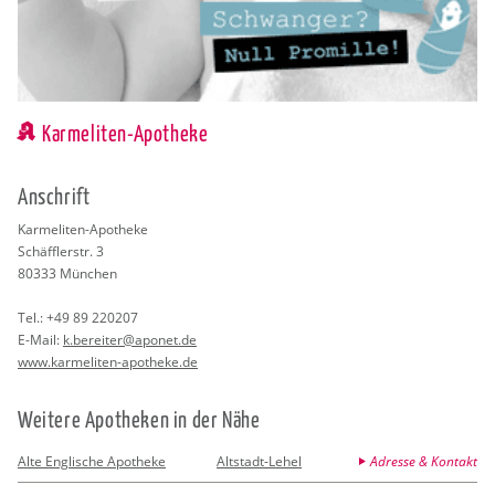
Karmeliten-Apotheke
An­schrift
Kar­me­li­ten-Apo­the­ke
Sch­äff­ler­str. 3
80333
Mün­chen
Tel.:
+49 89 220207
E-Mail:
k.​bereiter@​aponet.​de
www.​karmeliten-​apotheke.​de
Wei­te­re Apo­the­ken in der Nähe
Alte Englische Apotheke
Altstadt-Lehel
Adresse & Kontakt