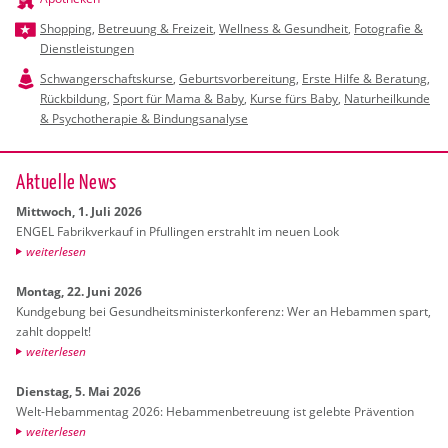
Shopping
,
Betreuung & Freizeit
,
Wellness & Gesundheit
,
Fotografie &
Dienstleistungen
Schwangerschaftskurse
,
Geburtsvorbereitung
,
Erste Hilfe & Beratung
,
Rückbildung
,
Sport für Mama & Baby
,
Kurse fürs Baby
,
Naturheilkunde
& Psychotherapie & Bindungsanalyse
Ak­tu­el­le News
Mitt­woch, 1. Juli 2026
ENGEL Fa­brik­ver­kauf in Pful­lin­gen er­strahlt im neuen Look
wei­ter­le­sen
Mon­tag, 22. Juni 2026
Kund­ge­bung bei Ge­sund­heits­mi­nis­ter­kon­fe­renz: Wer an Heb­am­men spart,
zahlt dop­pelt!
wei­ter­le­sen
Diens­tag, 5. Mai 2026
Welt-Heb­am­men­tag 2026: Heb­am­men­be­treu­ung ist ge­leb­te Prä­ven­ti­on
wei­ter­le­sen