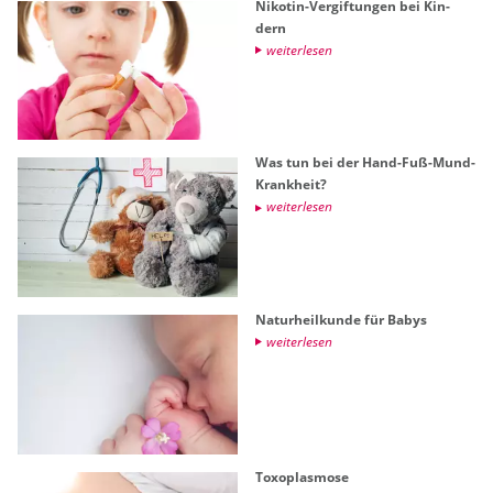
Ni­ko­tin-Ver­gif­tun­gen bei Kin­
dern
wei­ter­le­sen
Was tun bei der Hand-Fuß-Mund-
Krank­heit?
wei­ter­le­sen
Na­tur­heil­kun­de für Babys
wei­ter­le­sen
To­xo­plas­mo­se