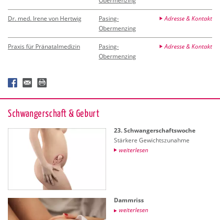
Obermenzing
Dr. med. Irene von Hertwig
Pasing-
Adresse & Kontakt
Obermenzing
Praxis für Pränatalmedizin
Pasing-
Adresse & Kontakt
Obermenzing
Schwan­ger­schaft & Ge­burt
23. Schwan­ger­schafts­wo­che
Stär­ke­re Ge­wichts­zu­nah­me
wei­ter­le­sen
Damm­riss
wei­ter­le­sen