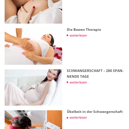
Die Bowen The­ra­pie
wei­ter­le­sen
SCHWAN­GER­SCHAFT – 280 SPAN­
NEN­DE TAGE
wei­ter­le­sen
Übel­keit in der Schwan­ger­schaft
wei­ter­le­sen