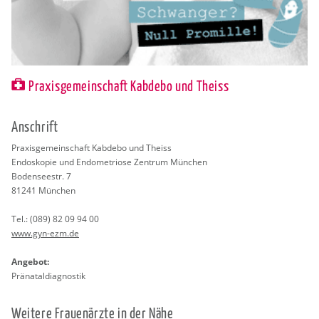
Praxisgemeinschaft Kabdebo und Theiss
An­schrift
Pra­xis­ge­mein­schaft Kab­de­bo und Theiss
En­do­sko­pie und En­do­me­trio­se Zen­trum Mün­chen
Bo­den­see­str. 7
81241
Mün­chen
Tel.:
(089) 82 09 94 00
www.​gyn-​ezm.​de
An­ge­bot:
Prä­na­tal­dia­gnos­tik
Wei­te­re Frau­en­ärz­te in der Nähe