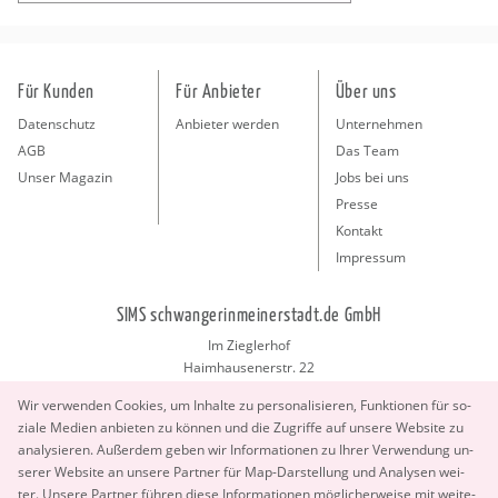
Für Kunden
Für Anbieter
Über uns
Datenschutz
Anbieter werden
Unternehmen
AGB
Das Team
Unser Magazin
Jobs bei uns
Presse
Kontakt
Impressum
SIMS schwangerinmeinerstadt.de GmbH
Im Zieglerhof
Haimhausenerstr. 22
85386 Deutenhausen bei München
Wir ver­wen­den Coo­kies, um In­hal­te zu per­so­na­li­sie­ren, Funk­tio­nen für so­
info@schwangerinmeinerstadt.de
zia­le Me­di­en an­bie­ten zu kön­nen und die Zu­grif­fe auf un­se­re Web­site zu
ana­ly­sie­ren. Au­ßer­dem geben wir In­for­ma­tio­nen zu Ihrer Ver­wen­dung un­
se­rer Web­site an un­se­re Part­ner für Map-Dar­stel­lung und Ana­ly­sen wei­
ter. Un­se­re Part­ner füh­ren diese In­for­ma­tio­nen mög­li­cher­wei­se mit wei­te­