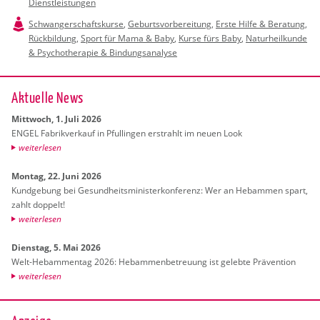
Dienstleistungen
Schwangerschaftskurse
,
Geburtsvorbereitung
,
Erste Hilfe & Beratung
,
Rückbildung
,
Sport für Mama & Baby
,
Kurse fürs Baby
,
Naturheilkunde
& Psychotherapie & Bindungsanalyse
Ak­tu­el­le News
Mitt­woch, 1. Juli 2026
ENGEL Fa­brik­ver­kauf in Pful­lin­gen er­strahlt im neuen Look
wei­ter­le­sen
Mon­tag, 22. Juni 2026
Kund­ge­bung bei Ge­sund­heits­mi­nis­ter­kon­fe­renz: Wer an Heb­am­men spart,
zahlt dop­pelt!
wei­ter­le­sen
Diens­tag, 5. Mai 2026
Welt-Heb­am­men­tag 2026: Heb­am­men­be­treu­ung ist ge­leb­te Prä­ven­ti­on
wei­ter­le­sen