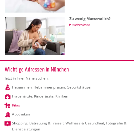
Zu wenig Mut­ter­milch?
wei­ter­le­sen
Wichtige Adressen in München
Jetzt in Ihrer Nähe suchen:
Hebammen
,
Hebammenpraxen
,
Geburtshäuser
Frauenärzte
,
Kinderärzte
,
Kliniken
Kitas
Apotheken
Shopping
,
Betreuung & Freizeit
,
Wellness & Gesundheit
,
Fotografie &
Dienstleistungen