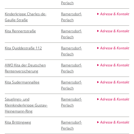
Perlach
Kinderkrippe Charles-de-
Ramersdorf-
Adresse & Kontakt
Gaulle-Straße
Perlach
Kita Rennertstraße
Ramersdorf-
Adresse & Kontakt
Perlach
Kita Quiddestraße 112
Ramersdorf-
Adresse & Kontakt
Perlach
AWO Kita der Deutschen
Ramersdorf-
Adresse & Kontakt
Rentenversicherung
Perlach
Kita Sudermannallee
Ramersdorf-
Adresse & Kontakt
Perlach
Säuglings- und
Ramersdorf-
Adresse & Kontakt
Kleinkinderkrippe Gustav-
Perlach
Heinemann-Ring
Kita Brittingweg
Ramersdorf-
Adresse & Kontakt
Perlach