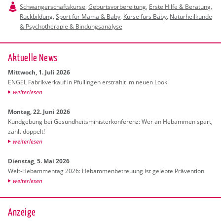
Schwangerschaftskurse
,
Geburtsvorbereitung
,
Erste Hilfe & Beratung
,
Rückbildung
,
Sport für Mama & Baby
,
Kurse fürs Baby
,
Naturheilkunde
& Psychotherapie & Bindungsanalyse
Ak­tu­el­le News
Mitt­woch, 1. Juli 2026
ENGEL Fa­brik­ver­kauf in Pful­lin­gen er­strahlt im neuen Look
wei­ter­le­sen
Mon­tag, 22. Juni 2026
Kund­ge­bung bei Ge­sund­heits­mi­nis­ter­kon­fe­renz: Wer an Heb­am­men spart,
zahlt dop­pelt!
wei­ter­le­sen
Diens­tag, 5. Mai 2026
Welt-Heb­am­men­tag 2026: Heb­am­men­be­treu­ung ist ge­leb­te Prä­ven­ti­on
wei­ter­le­sen
Anzeige