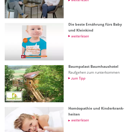
Die beste Er­näh­rung fürs Baby
und Klein­kind
wei­ter­le­sen
Baum­pa­last Baum­haus­ho­tel
Rauf­ge­hen zum run­ter­kom­men
zum Tipp
Ho­möo­pa­thie und Kin­der­krank­
hei­ten
wei­ter­le­sen