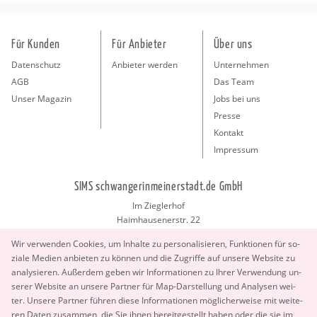
Für Kunden
Für Anbieter
Über uns
Datenschutz
Anbieter werden
Unternehmen
AGB
Das Team
Unser Magazin
Jobs bei uns
Presse
Kontakt
Impressum
SIMS schwangerinmeinerstadt.de GmbH
Im Zieglerhof
Haimhausenerstr. 22
85386 Deutenhausen bei München
Wir ver­wen­den Coo­kies, um In­hal­te zu per­so­na­li­sie­ren, Funk­tio­nen für so­
info@schwangerinmeinerstadt.de
zia­le Me­di­en an­bie­ten zu kön­nen und die Zu­grif­fe auf un­se­re Web­site zu
ana­ly­sie­ren. Au­ßer­dem geben wir In­for­ma­tio­nen zu Ihrer Ver­wen­dung un­
se­rer Web­site an un­se­re Part­ner für Map-Dar­stel­lung und Ana­ly­sen wei­
ter. Un­se­re Part­ner füh­ren diese In­for­ma­tio­nen mög­li­cher­wei­se mit wei­te­
ren Daten zu­sam­men, die Sie ihnen be­reit­ge­stellt haben oder die sie im