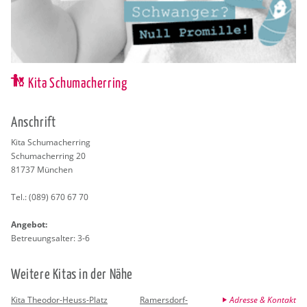
Kita Schumacherring
An­schrift
Kita Schu­ma­cher­ring
Schu­ma­cher­ring 20
81737
Mün­chen
Tel.:
(089) 670 67 70
An­ge­bot:
Be­treu­ungs­al­ter: 3-6
Wei­te­re Kitas in der Nähe
Kita Theodor-Heuss-Platz
Ramersdorf-
Adresse & Kontakt