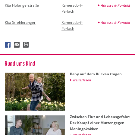
Kita Hofangerstraße
Ramersdorf-
Adresse & Kontakt
Perlach
Kita Strehleranger
Ramersdorf-
Adresse & Kontakt
Perlach
Rund ums Kind
Baby auf dem Rü­cken tra­gen
wei­ter­le­sen
Zwi­schen Flut und Le­bens­ge­fahr:
Der Kampf einer Mut­ter gegen
Me­nin­go­kok­ken
wei­ter­le­sen