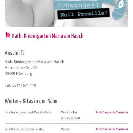
Kath. Kindergarten Maria am Hauch
An­schrift
Kath. Kin­der­gar­ten Maria am Hauch
Her­rie­de­ner Str. 55
90449
Nürn­berg
Tel.:
0911/ 671 119
Wei­te­re Kitas in der Nähe
Kinderkrippe Süd-West-Park
Westliche
Adresse & Kontakt
Außenstadt
Kinderhaus Rappelkiste
West
Adresse & Kontakt