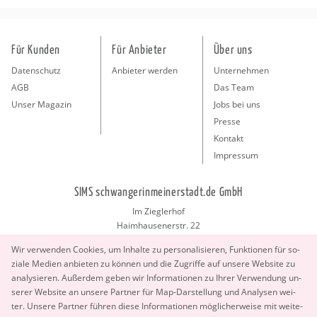
Für Kunden
Für Anbieter
Über uns
Datenschutz
Anbieter werden
Unternehmen
AGB
Das Team
Unser Magazin
Jobs bei uns
Presse
Kontakt
Impressum
SIMS schwangerinmeinerstadt.de GmbH
Im Zieglerhof
Haimhausenerstr. 22
85386 Deutenhausen bei München
Wir ver­wen­den Coo­kies, um In­hal­te zu per­so­na­li­sie­ren, Funk­tio­nen für so­
info@schwangerinmeinerstadt.de
zia­le Me­di­en an­bie­ten zu kön­nen und die Zu­grif­fe auf un­se­re Web­site zu
ana­ly­sie­ren. Au­ßer­dem geben wir In­for­ma­tio­nen zu Ihrer Ver­wen­dung un­
se­rer Web­site an un­se­re Part­ner für Map-Dar­stel­lung und Ana­ly­sen wei­
ter. Un­se­re Part­ner füh­ren diese In­for­ma­tio­nen mög­li­cher­wei­se mit wei­te­