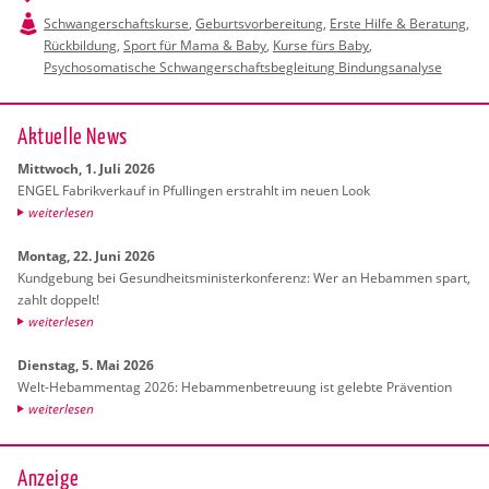
Schwangerschaftskurse
,
Geburtsvorbereitung
,
Erste Hilfe & Beratung
,
Rückbildung
,
Sport für Mama & Baby
,
Kurse fürs Baby
,
Psychosomatische Schwangerschaftsbegleitung Bindungsanalyse
Ak­tu­el­le News
Mitt­woch, 1. Juli 2026
ENGEL Fa­brik­ver­kauf in Pful­lin­gen er­strahlt im neuen Look
wei­ter­le­sen
Mon­tag, 22. Juni 2026
Kund­ge­bung bei Ge­sund­heits­mi­nis­ter­kon­fe­renz: Wer an Heb­am­men spart,
zahlt dop­pelt!
wei­ter­le­sen
Diens­tag, 5. Mai 2026
Welt-Heb­am­men­tag 2026: Heb­am­men­be­treu­ung ist ge­leb­te Prä­ven­ti­on
wei­ter­le­sen
Anzeige