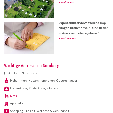
wei­ter­le­sen
Ex­per­ten­in­ter­view: Wel­che Imp­
fun­gen braucht mein Kind in den
ers­ten zwei Le­bens­jah­ren?
wei­ter­le­sen
Wichtige Adressen in Nürnberg
Jetzt in Ihrer Nähe suchen:
Hebammen
,
Hebammenpraxen
,
Geburtshäuser
Frauenärzte
,
Kinderärzte
,
Kliniken
Kitas
Apotheken
Shopping
,
Freizeit
,
Wellness & Gesundheit