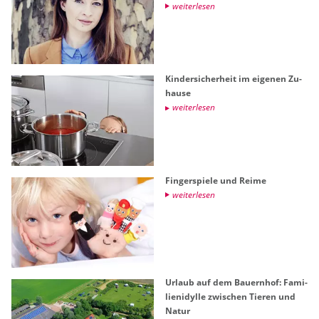
wei­ter­le­sen
Kin­der­si­cher­heit im ei­ge­nen Zu­
hau­se
wei­ter­le­sen
Fin­ger­spie­le und Reime
wei­ter­le­sen
Ur­laub auf dem Bau­ern­hof: Fa­mi­
li­en­idyl­le zwi­schen Tie­ren und
Natur