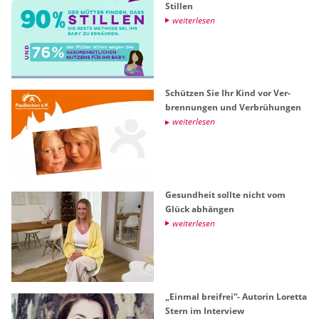
Stil­len
wei­ter­le­sen
Schüt­zen Sie Ihr Kind vor Ver­
bren­nun­gen und Ver­brü­hun­gen
wei­ter­le­sen
Ge­sund­heit soll­te nicht vom
Glück ab­hän­gen
wei­ter­le­sen
„Ein­mal breifrei“- Au­to­rin Lo­ret­ta
Stern im In­ter­view