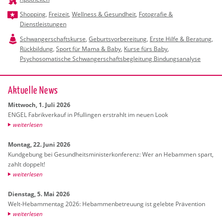
Shopping
,
Freizeit
,
Wellness & Gesundheit
,
Fotografie &
Dienstleistungen
Schwangerschaftskurse
,
Geburtsvorbereitung
,
Erste Hilfe & Beratung
,
Rückbildung
,
Sport für Mama & Baby
,
Kurse fürs Baby
,
Psychosomatische Schwangerschaftsbegleitung Bindungsanalyse
Ak­tu­el­le News
Mitt­woch, 1. Juli 2026
ENGEL Fa­brik­ver­kauf in Pful­lin­gen er­strahlt im neuen Look
wei­ter­le­sen
Mon­tag, 22. Juni 2026
Kund­ge­bung bei Ge­sund­heits­mi­nis­ter­kon­fe­renz: Wer an Heb­am­men spart,
zahlt dop­pelt!
wei­ter­le­sen
Diens­tag, 5. Mai 2026
Welt-Heb­am­men­tag 2026: Heb­am­men­be­treu­ung ist ge­leb­te Prä­ven­ti­on
wei­ter­le­sen