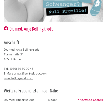
Dr. med. Anja Bellingkrodt
An­schrift
Dr. med. Anja Bel­ling­krodt
Turm­stra­ße 31
10551
Ber­lin
Tel.:
(030) 39 80 90 48
E-Mail:
pra­xis@​bel​ling​krod​t.​com
www.​bel​ling​krod​t.​com
Wei­te­re Frau­en­ärz­te in der Nähe
Dr. med. Hubertus Adt
Moabit
Adresse & Kontakt