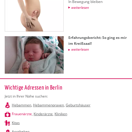
In Be­we­gung blei­ben
wei­ter­le­sen
Er­fah­rungs­be­richt: So ging es mir
im Kreiß­saal!
wei­ter­le­sen
Wichtige Adressen in Berlin
Jetzt in Ihrer Nähe suchen:
Hebammen
,
Hebammenpraxen
,
Geburtshäuser
Frauenärzte
,
Kinderärzte
,
Kliniken
Kitas
Apotheken