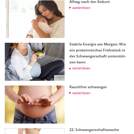
All­tag nach der Ge­burt
wei­ter­le­sen
Sta­bi­le En­er­gie am Mor­gen: Wie
ein pro­te­in­rei­ches Früh­stück in
der Schwan­ger­schaft un­ter­stüt­
zen kann
wei­ter­le­sen
Rauch­frei schwan­ger
wei­ter­le­sen
22. Schwan­ger­schafts­wo­che