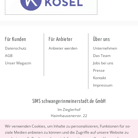
Für Kunden
Für Anbieter
Über uns
Datenschutz
Anbieter werden
Unternehmen
AGB
Das Team
Unser Magazin
Jobs bei uns
Presse
Kontakt
Impressum
SIMS schwangerinmeinerstadt.de GmbH
Im Zieglerhof
Haimhausenerstr. 22
85386 Deutenhausen bei München
Wir ver­wen­den Coo­kies, um In­hal­te zu per­so­na­li­sie­ren, Funk­tio­nen für so­
info@schwangerinmeinerstadt.de
zia­le Me­di­en an­bie­ten zu kön­nen und die Zu­grif­fe auf un­se­re Web­site zu