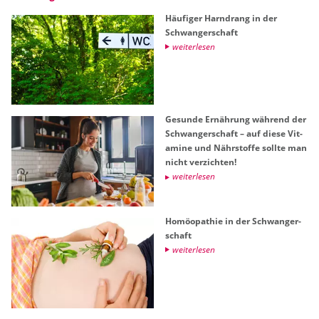
Häu­fi­ger Harn­drang in der
Schwan­ger­schaft
wei­ter­le­sen
Ge­sun­de Er­näh­rung wäh­rend der
Schwan­ger­schaft – auf diese Vit­
ami­ne und Nähr­stof­fe soll­te man
nicht ver­zich­ten!
wei­ter­le­sen
Ho­möo­pa­thie in der Schwan­ger­
schaft
wei­ter­le­sen