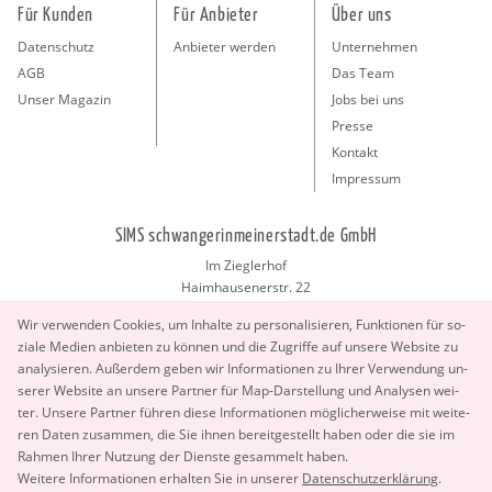
Für Kunden
Für Anbieter
Über uns
Datenschutz
Anbieter werden
Unternehmen
AGB
Das Team
Unser Magazin
Jobs bei uns
Presse
Kontakt
Impressum
SIMS schwangerinmeinerstadt.de GmbH
Im Zieglerhof
Haimhausenerstr. 22
85386 Deutenhausen bei München
Wir ver­wen­den Coo­kies, um In­hal­te zu per­so­na­li­sie­ren, Funk­tio­nen für so­
info@schwangerinmeinerstadt.de
zia­le Me­di­en an­bie­ten zu kön­nen und die Zu­grif­fe auf un­se­re Web­site zu
ana­ly­sie­ren. Au­ßer­dem geben wir In­for­ma­tio­nen zu Ihrer Ver­wen­dung un­
se­rer Web­site an un­se­re Part­ner für Map-Dar­stel­lung und Ana­ly­sen wei­
ter. Un­se­re Part­ner füh­ren diese In­for­ma­tio­nen mög­li­cher­wei­se mit wei­te­
ren Daten zu­sam­men, die Sie ihnen be­reit­ge­stellt haben oder die sie im
Rah­men Ihrer Nut­zung der Diens­te ge­sam­melt haben.
Copyright 2026 © SIMS schwangerinmeinerstadt.de GmbH.
Wei­te­re In­for­ma­tio­nen er­hal­ten Sie in un­se­rer
Da­ten­schut­z­er­klä­rung
.