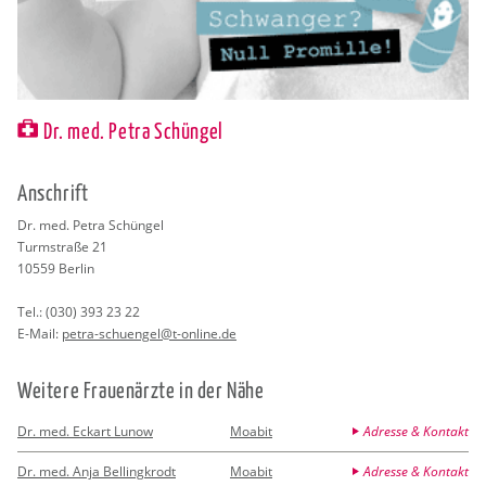
Dr. med. Petra Schüngel
An­schrift
Dr. med. Petra Schün­gel
Turm­stra­ße 21
10559
Ber­lin
Tel.:
(030) 393 23 22
E-Mail:
petra-schu­en­gel@​t-​online.​de
Wei­te­re Frau­en­ärz­te in der Nähe
Dr. med. Eckart Lunow
Moabit
Adresse & Kontakt
Dr. med. Anja Bellingkrodt
Moabit
Adresse & Kontakt