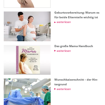
Ge­burts­vor­be­rei­tung: Warum es
für beide El­tern­tei­le wich­tig ist
wei­ter­le­sen
Das große Mama Hand­buch
wei­ter­le­sen
Wunsch­kai­ser­schnitt – der Hin­
ter­grund
wei­ter­le­sen