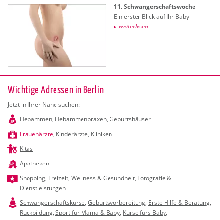
11. Schwan­ger­schafts­wo­che
Ein ers­ter Blick auf Ihr Baby
wei­ter­le­sen
Wichtige Adressen in Berlin
Jetzt in Ihrer Nähe suchen:
Hebammen
,
Hebammenpraxen
,
Geburtshäuser
Frauenärzte
,
Kinderärzte
,
Kliniken
Kitas
Apotheken
Shopping
,
Freizeit
,
Wellness & Gesundheit
,
Fotografie &
Dienstleistungen
Schwangerschaftskurse
,
Geburtsvorbereitung
,
Erste Hilfe & Beratung
,
Rückbildung
,
Sport für Mama & Baby
,
Kurse fürs Baby
,