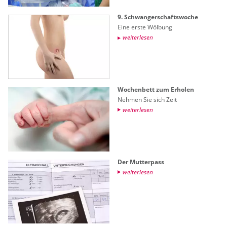
9. Schwan­ger­schafts­wo­che
Eine erste Wöl­bung
wei­ter­le­sen
Wo­chen­bett zum Er­ho­len
Neh­men Sie sich Zeit
wei­ter­le­sen
Der Mut­ter­pass
wei­ter­le­sen