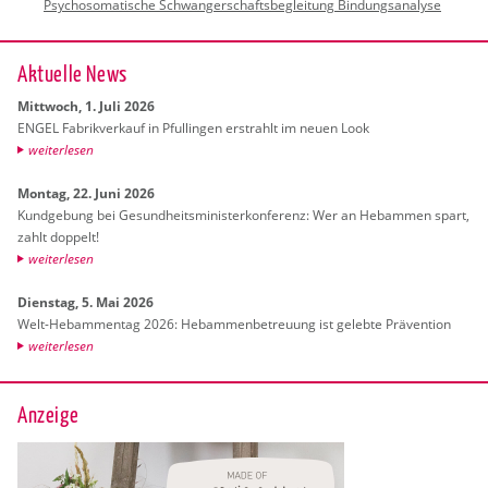
Psychosomatische Schwangerschaftsbegleitung Bindungsanalyse
Ak­tu­el­le News
Mitt­woch, 1. Juli 2026
ENGEL Fa­brik­ver­kauf in Pful­lin­gen er­strahlt im neuen Look
wei­ter­le­sen
Mon­tag, 22. Juni 2026
Kund­ge­bung bei Ge­sund­heits­mi­nis­ter­kon­fe­renz: Wer an Heb­am­men spart,
zahlt dop­pelt!
wei­ter­le­sen
Diens­tag, 5. Mai 2026
Welt-Heb­am­men­tag 2026: Heb­am­men­be­treu­ung ist ge­leb­te Prä­ven­ti­on
wei­ter­le­sen
Anzeige