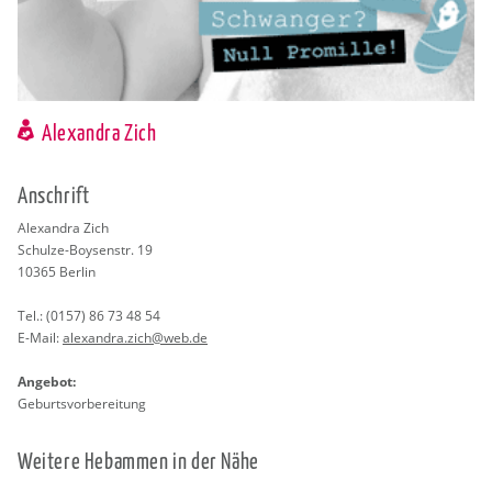
Alexandra Zich
An­schrift
Alex­an­dra Zich
Schul­ze-Boy­sen­str. 19
10365
Ber­lin
Tel.:
(0157) 86 73 48 54
E-Mail:
alex­an­dra.​zich@​web.​de
An­ge­bot:
Ge­burts­vor­be­rei­tung
Wei­te­re Heb­am­men in der Nähe