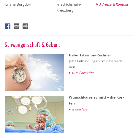
Juliane Burgdorf
Friedrichshain-
Adresse & Kontakt
Kreuzberg
Schwan­ger­schaft & Ge­burt
Ge­burts­ter­min-Rech­ner
Jetzt Ent­bin­dungs­ter­min ber­rech­
nen
zum For­mu­lar
Wunsch­kai­ser­schnitt – die Kos­
ten
wei­ter­le­sen