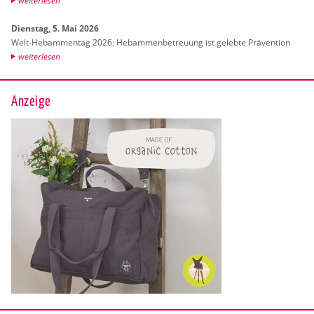
wei­ter­le­sen
Diens­tag, 5. Mai 2026
Welt-Heb­am­men­tag 2026: Heb­am­men­be­treu­ung ist ge­leb­te Prä­ven­ti­on
wei­ter­le­sen
Anzeige