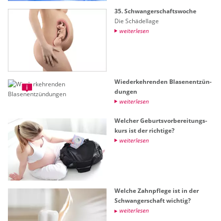
35. Schwan­ger­schafts­wo­che
Die Schä­del­la­ge
wei­ter­le­sen
Wie­der­keh­ren­den Bla­sen­ent­zün­
dun­gen
wei­ter­le­sen
Wel­cher Ge­burts­vor­be­rei­tungs­
kurs ist der rich­ti­ge?
wei­ter­le­sen
Wel­che Zahn­pfle­ge ist in der
Schwan­ger­schaft wich­tig?
wei­ter­le­sen