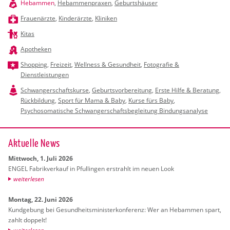
Hebammen
,
Hebammenpraxen
,
Geburtshäuser
Frauenärzte
,
Kinderärzte
,
Kliniken
Kitas
Apotheken
Shopping
,
Freizeit
,
Wellness & Gesundheit
,
Fotografie &
Dienstleistungen
Schwangerschaftskurse
,
Geburtsvorbereitung
,
Erste Hilfe & Beratung
,
Rückbildung
,
Sport für Mama & Baby
,
Kurse fürs Baby
,
Psychosomatische Schwangerschaftsbegleitung Bindungsanalyse
Ak­tu­el­le News
Mitt­woch, 1. Juli 2026
ENGEL Fa­brik­ver­kauf in Pful­lin­gen er­strahlt im neuen Look
wei­ter­le­sen
Mon­tag, 22. Juni 2026
Kund­ge­bung bei Ge­sund­heits­mi­nis­ter­kon­fe­renz: Wer an Heb­am­men spart,
zahlt dop­pelt!