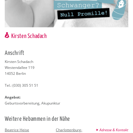
Kirsten Schadach
An­schrift
Kirs­ten Schadach
West­end­al­lee 119
14052
Ber­lin
Tel.:
(030) 305 51 51
An­ge­bot:
Ge­burts­vor­be­rei­tung, Aku­punk­tur
Wei­te­re Heb­am­men in der Nähe
Beatrice Heise
Charlottenburg-
Adresse & Kontakt