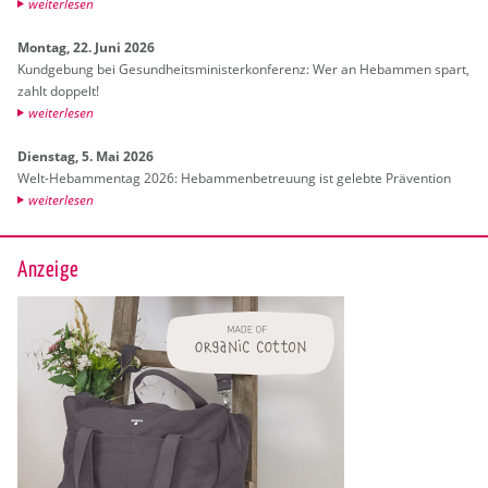
wei­ter­le­sen
Mon­tag, 22. Juni 2026
Kund­ge­bung bei Ge­sund­heits­mi­nis­ter­kon­fe­renz: Wer an Heb­am­men spart,
zahlt dop­pelt!
wei­ter­le­sen
Diens­tag, 5. Mai 2026
Welt-Heb­am­men­tag 2026: Heb­am­men­be­treu­ung ist ge­leb­te Prä­ven­ti­on
wei­ter­le­sen
Anzeige