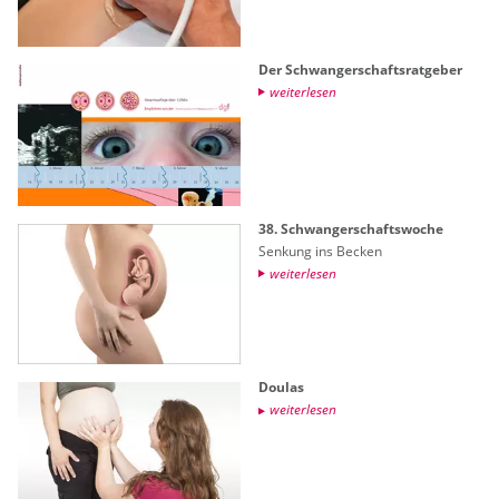
Der Schwan­ger­schafts­rat­ge­ber
wei­ter­le­sen
38. Schwan­ger­schafts­wo­che
Sen­kung ins Be­cken
wei­ter­le­sen
Dou­las
wei­ter­le­sen