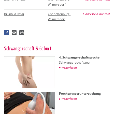
Wilmersdorf
Brunhild Rataj
Charlottenburg-
Adresse & Kontakt
Wilmersdorf
Schwan­ger­schaft & Ge­burt
4. Schwan­ger­schafts­wo­che
Schwan­ger­schafts­test
wei­ter­le­sen
Frucht­was­ser­un­ter­su­chung
wei­ter­le­sen