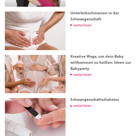
Un­ter­leib­schmer­zen in der
Schwan­ger­schaft
wei­ter­le­sen
Krea­ti­ve Wege, um dein Baby
will­kom­men zu hei­ßen: Ideen zur
Ba­by­par­ty
wei­ter­le­sen
Schwan­ger­schafts­dia­be­tes
wei­ter­le­sen