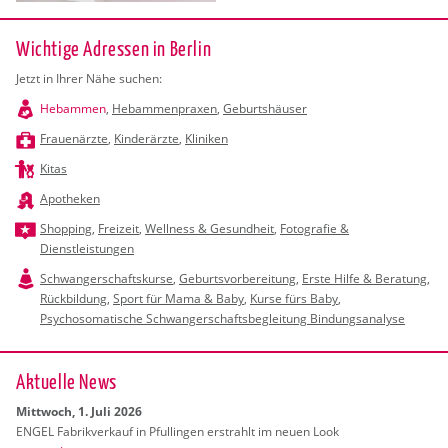
Wichtige Adressen in Berlin
Jetzt in Ihrer Nähe suchen:
Hebammen
,
Hebammenpraxen
,
Geburtshäuser
Frauenärzte
,
Kinderärzte
,
Kliniken
Kitas
Apotheken
Shopping
,
Freizeit
,
Wellness & Gesundheit
,
Fotografie &
Dienstleistungen
Schwangerschaftskurse
,
Geburtsvorbereitung
,
Erste Hilfe & Beratung
,
Rückbildung
,
Sport für Mama & Baby
,
Kurse fürs Baby
,
Psychosomatische Schwangerschaftsbegleitung Bindungsanalyse
Ak­tu­el­le News
Mitt­woch, 1. Juli 2026
ENGEL Fa­brik­ver­kauf in Pful­lin­gen er­strahlt im neuen Look