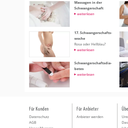
Mas­sa­gen in der
Schwan­ger­schaft
wei­ter­le­sen
17. Schwan­ger­schafts­
wo­che
Rosa oder Hell­blau?
wei­ter­le­sen
Schwan­ger­schafts­dia­
be­tes
wei­ter­le­sen
Für Kunden
Für Anbieter
Übe
Datenschutz
Anbieter werden
Unt
AGB
Das