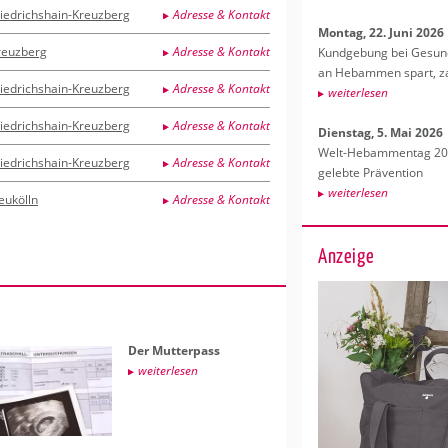
riedrichshain-Kreuzberg
Adresse & Kontakt
Mon­tag, 22. Juni 2026
reuzberg
Adresse & Kontakt
Kund­ge­bung bei Ge­sund­
an Heb­am­men spart, za
riedrichshain-Kreuzberg
Adresse & Kontakt
wei­ter­le­sen
riedrichshain-Kreuzberg
Adresse & Kontakt
Diens­tag, 5. Mai 2026
Welt-Heb­am­men­tag 202
riedrichshain-Kreuzberg
Adresse & Kontakt
ge­leb­te Prä­ven­ti­on
wei­ter­le­sen
eukölln
Adresse & Kontakt
Anzeige
Der Mut­ter­pass
wei­ter­le­sen