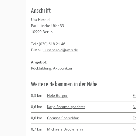
Erledigungen
Kitas
Psychosomatisc
An­schrift
Schwangerschaf
Apotheken
Beratung
Bindungsanalys
Uta He­rold
Paul-Lin­cke-Ufer 33
Kurse
10999
Ber­lin
Tel.:
(030) 618 21 46
Regionale Tipps
E-Mail:
uuhs­he­rold@​web.​de
An­ge­bot:
Rück­bil­dung, Aku­punk­tur
Wei­te­re Heb­am­men in der Nähe
0,3 km
Nele Berger
F
0,6 km
Katja Rommelspachter
N
0,6 km
Corinna Shahidifar
F
0,7 km
Michaela Brockmann
N