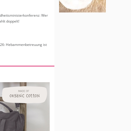
heits­mi­nis­ter­kon­fe­renz: Wer
hlt dop­pelt!
6: Heb­am­men­be­treu­ung ist