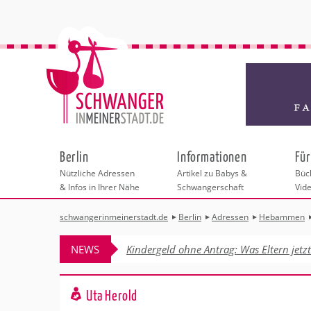
Berlin
Informationen
Für
Nützliche Adressen
Artikel zu Babys &
Büch
& Infos in Ihrer Nähe
Schwangerschaft
Vid
schwangerinmeinerstadt.de
Berlin
Adressen
Hebammen
Städteauswahl
Hebammen
Checklisten
Beratungsstelle
Schwangerschaf
Shopping
Hebammenpra
Infos & interess
Geburtsvorbere
Freizeit
NEWS
Kindergeld ohne Antrag: Was Eltern jetz
Geburtshäuser
Kinderwunschze
Erste Hilfe & B
Wellness & Ges
Adressen
Frauenärzte
Rückbildung
Fotografie & Di
Kinderärzte
Sport für Mama
Behördengänge &
Uta Herold
Kliniken
Kurse fürs Baby