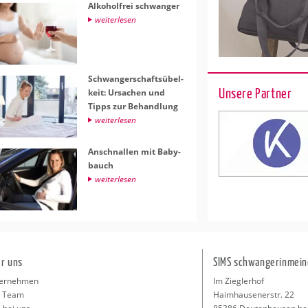
Al­ko­hol­frei schwan­ger
wei­ter­le­sen
Schwan­ger­schafts­übel­
Unsere Partner
keit: Ur­sa­chen und
Tipps zur Be­hand­lung
wei­ter­le­sen
An­schnal­len mit Ba­by­
bauch
wei­ter­le­sen
r uns
SIMS schwangerinmein
ernehmen
Im Zieglerhof
 Team
Haimhausenerstr. 22