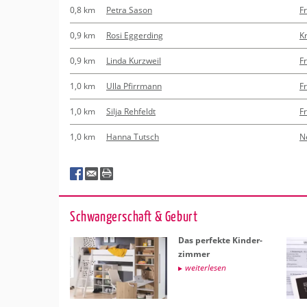
0,8 km
Petra Sason
F
0,9 km
Rosi Eggerding
K
0,9 km
Linda Kurzweil
F
1,0 km
Ulla Pfirrmann
F
1,0 km
Silja Rehfeldt
F
1,0 km
Hanna Tutsch
N
Schwan­ger­schaft & Ge­burt
Das per­fek­te Kin­der­
zim­mer
wei­ter­le­sen