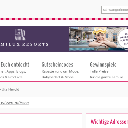
 Euch entdeckt
Gutscheincodes
Gewinnspiele
er, Apps, Blogs,
Rabatte rund um Mode,
Tolle Preise
eos & Produkte
Babybedarf & Möbel
für die ganze Familie
Uta Herold
n
tskurse
xen
ante Links
itung
t wissen müssen
ntren Berlin
eratung
undheit
enstleistungen
 & Baby
Wichtige Adressen