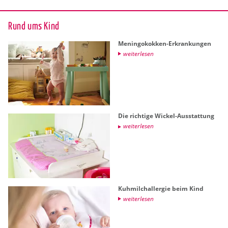
Rund ums Kind
Me­nin­go­kok­ken-Er­kran­kun­gen
wei­ter­le­sen
Die rich­ti­ge Wi­ckel-Aus­stat­tung
wei­ter­le­sen
Kuh­milch­all­er­gie beim Kind
wei­ter­le­sen