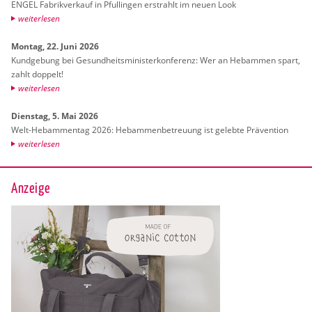
ENGEL Fa­brik­ver­kauf in Pful­lin­gen er­strahlt im neuen Look
wei­ter­le­sen
Mon­tag, 22. Juni 2026
Kund­ge­bung bei Ge­sund­heits­mi­nis­ter­kon­fe­renz: Wer an Heb­am­men spart,
zahlt dop­pelt!
wei­ter­le­sen
Diens­tag, 5. Mai 2026
Welt-Heb­am­men­tag 2026: Heb­am­men­be­treu­ung ist ge­leb­te Prä­ven­ti­on
wei­ter­le­sen
Anzeige