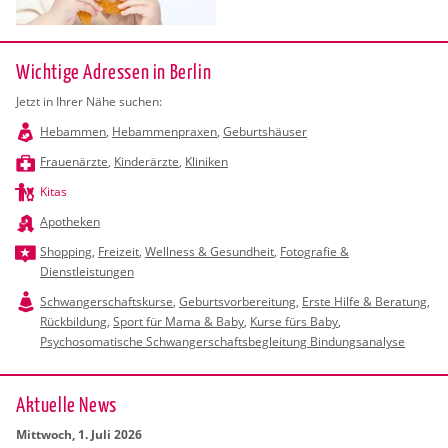
Wichtige Adressen in Berlin
Jetzt in Ihrer Nähe suchen:
Hebammen
,
Hebammenpraxen
,
Geburtshäuser
Frauenärzte
,
Kinderärzte
,
Kliniken
Kitas
Apotheken
Shopping
,
Freizeit
,
Wellness & Gesundheit
,
Fotografie &
Dienstleistungen
Schwangerschaftskurse
,
Geburtsvorbereitung
,
Erste Hilfe & Beratung
,
Rückbildung
,
Sport für Mama & Baby
,
Kurse fürs Baby
,
Psychosomatische Schwangerschaftsbegleitung Bindungsanalyse
Ak­tu­el­le News
Mitt­woch, 1. Juli 2026