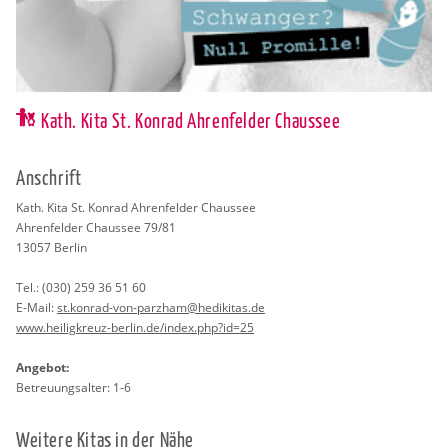
Kath. Kita St. Konrad Ahrenfelder Chaussee
An­schrift
Kath. Kita St. Kon­rad Ah­ren­fel­der Chaus­see
Ah­ren­fel­der Chaus­see 79/81
13057
Ber­lin
Tel.:
(030) 259 36 51 60
E-Mail:
st.​konrad-von-par­z­ham@​hedikitas.​de
www.​heiligkreuz-​berlin.​de/​index.​php?​id=25
An­ge­bot:
Be­treu­ungs­al­ter: 1-6
Wei­te­re Kitas in der Nähe