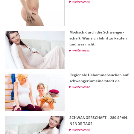
wei­ter­le­sen
Mo­disch durch die Schwan­ger­
schaft: Was sich lohnt zu kau­fen
und was nicht
wei­ter­le­sen
Re­gio­na­le Heb­am­men­su­chen auf
schwan­ge­rin­mei­ner­stadt.de
wei­ter­le­sen
SCHWAN­GER­SCHAFT – 280 SPAN­
NEN­DE TAGE
wei­ter­le­sen