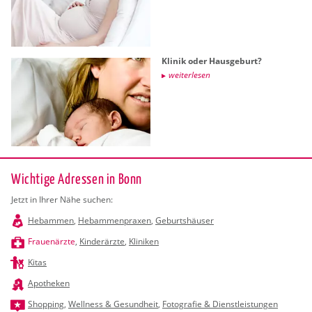
Kli­nik oder Haus­ge­burt?
wei­ter­le­sen
Wichtige Adressen in Bonn
Jetzt in Ihrer Nähe suchen:
Hebammen
,
Hebammenpraxen
,
Geburtshäuser
Frauenärzte
,
Kinderärzte
,
Kliniken
Kitas
Apotheken
Shopping
,
Wellness & Gesundheit
,
Fotografie & Dienstleistungen