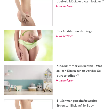
Übel­keit, Mü­dig­keit, Atem­lo­sig­keit?
wei­ter­le­sen
Das Aus­blei­ben der Regel
wei­ter­le­sen
Kin­der­zim­mer ein­rich­ten – Was
soll­ten El­tern schon vor der Ge­
burt er­le­di­gen?
wei­ter­le­sen
11. Schwan­ger­schafts­wo­che
Ein ers­ter Blick auf Ihr Baby