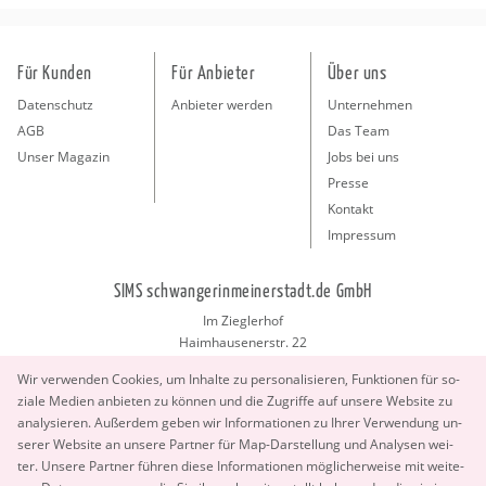
Für Kunden
Für Anbieter
Über uns
Datenschutz
Anbieter werden
Unternehmen
AGB
Das Team
Unser Magazin
Jobs bei uns
Presse
Kontakt
Impressum
SIMS schwangerinmeinerstadt.de GmbH
Im Zieglerhof
Haimhausenerstr. 22
85386 Deutenhausen bei München
Wir ver­wen­den Coo­kies, um In­hal­te zu per­so­na­li­sie­ren, Funk­tio­nen für so­
info@schwangerinmeinerstadt.de
zia­le Me­di­en an­bie­ten zu kön­nen und die Zu­grif­fe auf un­se­re Web­site zu
ana­ly­sie­ren. Au­ßer­dem geben wir In­for­ma­tio­nen zu Ihrer Ver­wen­dung un­
se­rer Web­site an un­se­re Part­ner für Map-Dar­stel­lung und Ana­ly­sen wei­
ter. Un­se­re Part­ner füh­ren diese In­for­ma­tio­nen mög­li­cher­wei­se mit wei­te­