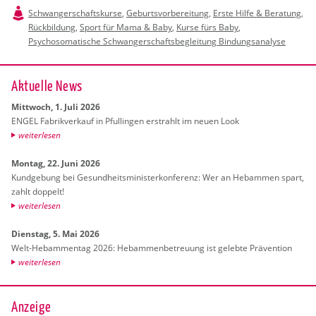
Schwangerschaftskurse
,
Geburtsvorbereitung
,
Erste Hilfe & Beratung
,
Rückbildung
,
Sport für Mama & Baby
,
Kurse fürs Baby
,
Psychosomatische Schwangerschaftsbegleitung Bindungsanalyse
Ak­tu­el­le News
Mitt­woch, 1. Juli 2026
ENGEL Fa­brik­ver­kauf in Pful­lin­gen er­strahlt im neuen Look
wei­ter­le­sen
Mon­tag, 22. Juni 2026
Kund­ge­bung bei Ge­sund­heits­mi­nis­ter­kon­fe­renz: Wer an Heb­am­men spart,
zahlt dop­pelt!
wei­ter­le­sen
Diens­tag, 5. Mai 2026
Welt-Heb­am­men­tag 2026: Heb­am­men­be­treu­ung ist ge­leb­te Prä­ven­ti­on
wei­ter­le­sen
Anzeige