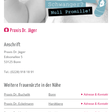
Praxis Dr. Jäger
An­schrift
Pra­xis Dr. Jäger
Edi­so­n­al­lee 5
53125
Bonn
Tel.:
(0228) 918 18 91
Wei­te­re Frau­en­ärz­te in der Nähe
Praxis Dr. Buchalik
Bonn
Adresse & Kontakt
Praxis Dr. Eckelmann
Hardtberg
Adresse & Kontakt