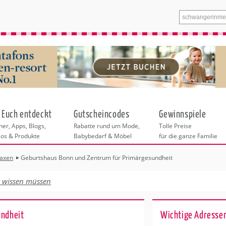
 Euch entdeckt
Gutscheincodes
Gewinnspiele
er, Apps, Blogs,
Rabatte rund um Mode,
Tolle Preise
eos & Produkte
Babybedarf & Möbel
für die ganze Familie
axen
Geburtshaus Bonn und Zentrum für Primärgesundheit
n
tskurse
xen
ante Links
itung
euung
t wissen müssen
entren in Hamburg
eratung
undheit
enstleistungen
 & Baby
Hamburg
undheit
Wichtige Adressen