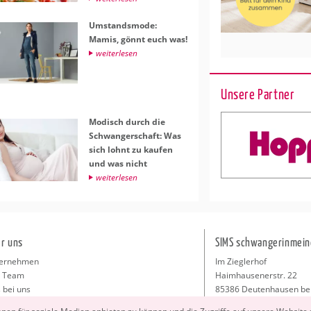
Um­stands­mo­de:
Mamis, gönnt euch was!
wei­ter­le­sen
Unsere Partner
Mo­disch durch die
Schwan­ger­schaft: Was
sich lohnt zu kau­fen
und was nicht
wei­ter­le­sen
r uns
SIMS schwangerinmein
ernehmen
Im Zieglerhof
 Team
Haimhausenerstr. 22
 bei uns
85386 Deutenhausen be
sse
info@schwangerinmeiner