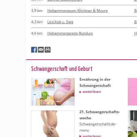
3,9 km
Hebammenteam Klöckner & Moore
B
4,3 km
Leschok u. Sigg
B
4,6 km
Hebammenpraxis Rundum
H
Schwan­ger­schaft und Ge­burt
Er­näh­rung in der
Schwan­ger­schaft
wei­ter­le­sen
21. Schwan­ger­schafts­
wo­che
Schwan­ger­schafts­de­
menz
wei­ter­le­sen