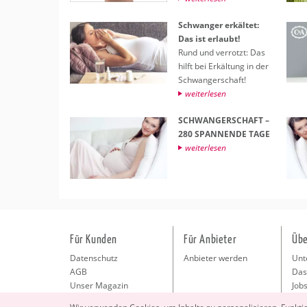
Schwan­ger er­käl­tet:
Das ist er­laubt!
Rund und ver­rotzt: Das
hilft bei Er­käl­tung in der
Schwan­ger­schaft!
wei­ter­le­sen
SCHWAN­GER­SCHAFT –
280 SPAN­NEN­DE TAGE
wei­ter­le­sen
Für Kunden
Für Anbieter
Übe
Datenschutz
Anbieter werden
Unt
AGB
Das
Unser Magazin
Jobs
Pre