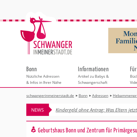
Bonn
Informationen
Für
Nützliche Adressen
Artikel zu Babys &
Büch
& Infos in Ihrer Nähe
Schwangerschaft
Vid
schwangerinmeinerstadt.de
Bonn
Adressen
Hebammenpr
Städteauswahl
Hebammen
Checklisten
Beratungsstelle
Schwangerschaf
Shopping
Hebammenpra
Infos & interess
Geburtsvorbere
Freizeit & Betr
NEWS
Kindergeld ohne Antrag: Was Eltern jetz
Geburtshäuser
Kinderwunschz
Erste Hilfe & B
Wellness & Ges
Adressen
Frauenärzte
Rückbildung
Fotografie & Di
Kinderärzte
Sport für Mama
Insider-Tipps 
Behördengänge &
Geburtshaus Bonn und Zentrum für Primärges
Kliniken
Kurse fürs Baby