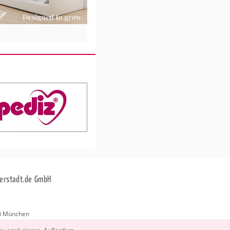
erstadt.de GmbH
i München
stadt.de