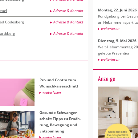
Mon­tag, 22. Juni 2026
euel
Adresse & Kontakt
Kund­ge­bung bei Ge­sund­
ad Godesberg
Adresse & Kontakt
an Heb­am­men spart, za
wei­ter­le­sen
ardtberg
Adresse & Kontakt
Diens­tag, 5. Mai 2026
Welt-Heb­am­men­tag 202
ge­leb­te Prä­ven­ti­on
wei­ter­le­sen
Anzeige
Pro und Con­tra zum
Wunsch­kai­ser­schnitt
wei­ter­le­sen
Ge­sun­de Schwan­ger­
schaft: Tipps zu Er­näh­
rung, Be­we­gung und
Ent­span­nung
wei­ter­le­sen