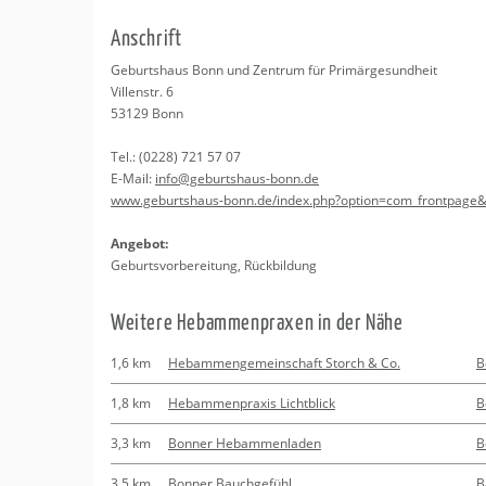
Erledigungen
Kitas
An­schrift
Apotheken
Beratung
Ge­burts­haus Bonn und Zen­trum für Pri­mär­ge­sund­heit
Vil­len­str. 6
Kurse
53129
Bonn
Tel.:
(0228) 721 57 07
Regionale Tipps
E-Mail:
info@​geburtshaus-​bonn.​de
www.​geburtshaus-​bonn.​de/​index.​php?​option=com_​frontpage&
An­ge­bot:
Ge­burts­vor­be­rei­tung, Rück­bil­dung
Wei­te­re Heb­am­men­pra­xen in der Nähe
1,6 km
Hebammengemeinschaft Storch & Co.
B
1,8 km
Hebammenpraxis Lichtblick
B
3,3 km
Bonner Hebammenladen
B
3,5 km
Bonner Bauchgefühl
B