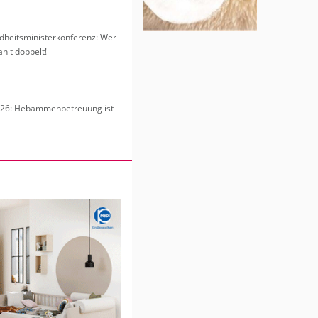
heits­mi­nis­ter­kon­fe­renz: Wer
hlt dop­pelt!
6: Heb­am­men­be­treu­ung ist