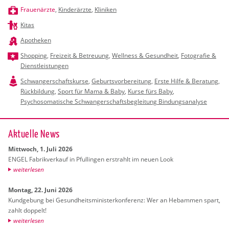
Frauenärzte
,
Kinderärzte
,
Kliniken
Kitas
Apotheken
Shopping
,
Freizeit & Betreuung
,
Wellness & Gesundheit
,
Fotografie &
Dienstleistungen
Schwangerschaftskurse
,
Geburtsvorbereitung
,
Erste Hilfe & Beratung
,
Rückbildung
,
Sport für Mama & Baby
,
Kurse fürs Baby
,
Psychosomatische Schwangerschaftsbegleitung Bindungsanalyse
Ak­tu­el­le News
Mitt­woch, 1. Juli 2026
ENGEL Fa­brik­ver­kauf in Pful­lin­gen er­strahlt im neuen Look
wei­ter­le­sen
Mon­tag, 22. Juni 2026
Kund­ge­bung bei Ge­sund­heits­mi­nis­ter­kon­fe­renz: Wer an Heb­am­men spart,
zahlt dop­pelt!
wei­ter­le­sen