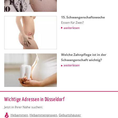
15. Schwan­ger­schafts­wo­che
Essen für Zwei?
wei­ter­le­sen
Wel­che Zahn­pfle­ge ist in der
Schwan­ger­schaft wich­tig?
wei­ter­le­sen
Wichtige Adressen in Düsseldorf
Jetzt in Ihrer Nähe suchen:
Hebammen
,
Hebammenpraxen
,
Geburtshäuser