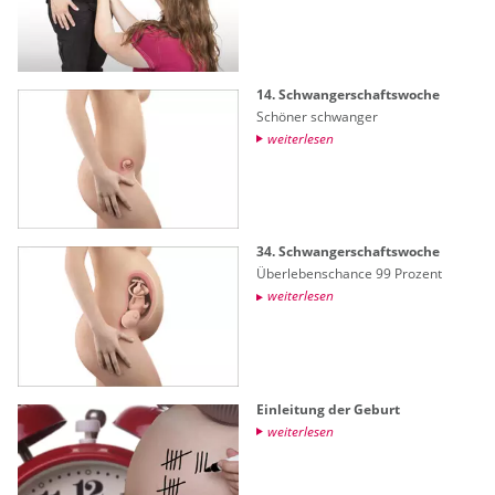
14. Schwan­ger­schafts­wo­che
Schö­ner schwan­ger
wei­ter­le­sen
34. Schwan­ger­schafts­wo­che
Über­le­bens­chan­ce 99 Pro­zent
wei­ter­le­sen
Ein­lei­tung der Ge­burt
wei­ter­le­sen