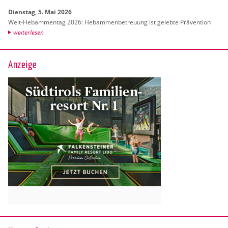
Diens­tag, 5. Mai 2026
Welt-Heb­am­men­tag 2026: Heb­am­men­be­treu­ung ist ge­leb­te Prä­ven­ti­on
wei­ter­le­sen
Anzeige