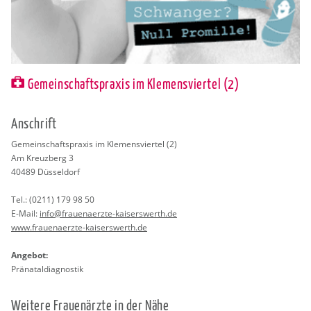
Gemeinschaftspraxis im Klemensviertel (2)
An­schrift
Ge­mein­schafts­pra­xis im Kle­mens­vier­tel (2)
Am Kreuz­berg 3
40489
Düs­sel­dorf
Tel.:
(0211) 179 98 50
E-Mail:
info@​fra​uena​erzt​e-​kai​sers​wert​h.​de
www.​fra​uena​erzt​e-​kai​sers​wert​h.​de
An­ge­bot:
Prä­na­tal­dia­gnos­tik
Wei­te­re Frau­en­ärz­te in der Nähe