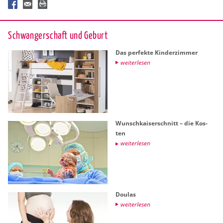
Schwan­ger­schaft und Ge­burt
Das per­fek­te Kin­der­zim­mer
wei­ter­le­sen
Wunsch­kai­ser­schnitt – die Kos­
ten
wei­ter­le­sen
Dou­las
wei­ter­le­sen