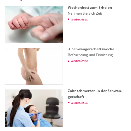
Wo­chen­bett zum Er­ho­len
Neh­men Sie sich Zeit
wei­ter­le­sen
3. Schwan­ger­schafts­wo­che
Be­fruch­tung und Ein­nis­tung
wei­ter­le­sen
Zahn­schmer­zen in der Schwan­
ger­schaft
wei­ter­le­sen