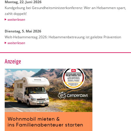
Mon­tag, 22. Juni 2026
Kund­ge­bung bei Ge­sund­heits­mi­nis­ter­kon­fe­renz: Wer an Heb­am­men spart,
zahlt dop­pelt!
wei­ter­le­sen
Diens­tag, 5. Mai 2026
Welt-Heb­am­men­tag 2026: Heb­am­men­be­treu­ung ist ge­leb­te Prä­ven­ti­on
wei­ter­le­sen
Anzeige