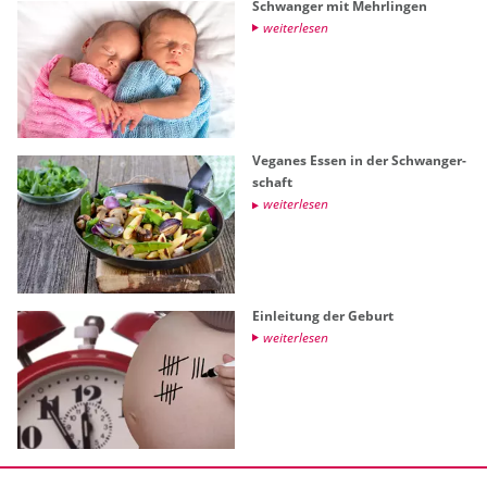
Schwan­ger mit Mehr­lin­gen
wei­ter­le­sen
Ve­ga­nes Essen in der Schwan­ger­
schaft
wei­ter­le­sen
Ein­lei­tung der Ge­burt
wei­ter­le­sen