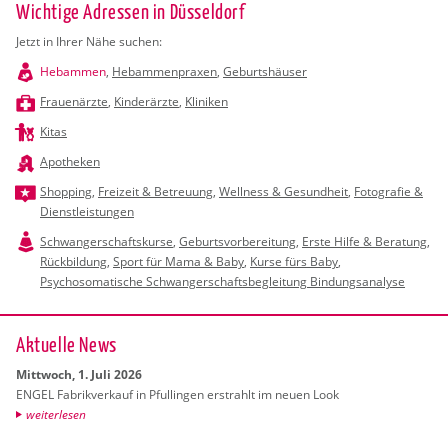
Wichtige Adressen in Düsseldorf
Jetzt in Ihrer Nähe suchen:
Hebammen
,
Hebammenpraxen
,
Geburtshäuser
Frauenärzte
,
Kinderärzte
,
Kliniken
Kitas
Apotheken
Shopping
,
Freizeit & Betreuung
,
Wellness & Gesundheit
,
Fotografie &
Dienstleistungen
Schwangerschaftskurse
,
Geburtsvorbereitung
,
Erste Hilfe & Beratung
,
Rückbildung
,
Sport für Mama & Baby
,
Kurse fürs Baby
,
Psychosomatische Schwangerschaftsbegleitung Bindungsanalyse
Ak­tu­el­le News
Mitt­woch, 1. Juli 2026
ENGEL Fa­brik­ver­kauf in Pful­lin­gen er­strahlt im neuen Look
wei­ter­le­sen