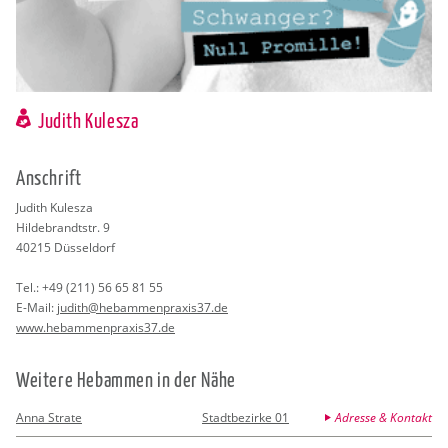
Judith Kulesza
An­schrift
Ju­dith Ku­les­za
Hil­de­brandt­str. 9
40215
Düs­sel­dorf
Tel.:
+49 (211) 56 65 81 55
E-Mail:
ju­dith@​heb​amme​npra​xis3​7.​de
www.​heb​amme​npra​xis3​7.​de
Wei­te­re Heb­am­men in der Nähe
Anna Strate
Stadtbezirke 01
Adresse & Kontakt