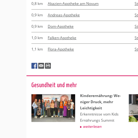
0,8 km
Akazien-Apotheke am Novum
St
0,9 km
Andreas-Apotheke
St
0,9 km
Dom-Apotheke
St
1,0 km
Falken-Apotheke
St
1,1 km
Flora-Apotheke
St
Ge­sund­heit und mehr
Kin­der­er­näh­rung: We­
ni­ger Druck, mehr
Leich­tig­keit
Er­kennt­nis­se vom Kids
Er­näh­rungs Sum­mit
wei­ter­le­sen