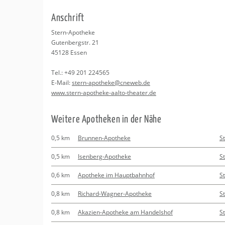
Erledigungen
Kitas
Psychosomatisc
An­schrift
Schwangerschaf
Apotheken
Beratung
Bindungsanalys
Stern-Apo­the­ke
Gu­ten­berg­str. 21
Kurse
45128
Essen
Tel.:
+49 201 224565
Regionale Tipps
E-Mail:
stern-apo­the­ke@​cneweb.​de
www.​stern-​apotheke-​aalto-​theater.​de
Wei­te­re Apo­the­ken in der Nähe
0,5 km
Brunnen-Apotheke
St
0,5 km
Isenberg-Apotheke
St
0,6 km
Apotheke im Hauptbahnhof
St
0,8 km
Richard-Wagner-Apotheke
St
0,8 km
Akazien-Apotheke am Handelshof
St