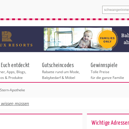
 Euch entdeckt
Gutscheincodes
Gewinnspiele
er, Apps, Blogs,
Rabatte rund um Mode,
Tolle Preise
eos & Produkte
Babybedarf & Möbel
für die ganze Familie
Stern-Apotheke
n
tskurse
xen
ante Links
itung
euung
t wissen müssen
ntren in Düsseldorf
eratung
undheit
enstleistungen
 & Baby
Wichtige Adressen