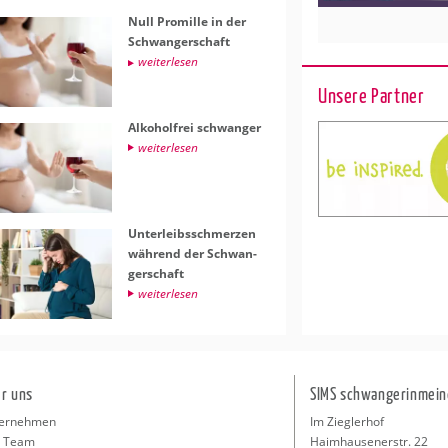
Null Pro­mil­le in der
Schwan­ger­schaft
wei­ter­le­sen
Unsere Partner
Al­ko­hol­frei schwan­ger
wei­ter­le­sen
Un­ter­leibs­schmer­zen
wäh­rend der Schwan­
ger­schaft
wei­ter­le­sen
r uns
SIMS schwangerinmein
ernehmen
Im Zieglerhof
 Team
Haimhausenerstr. 22