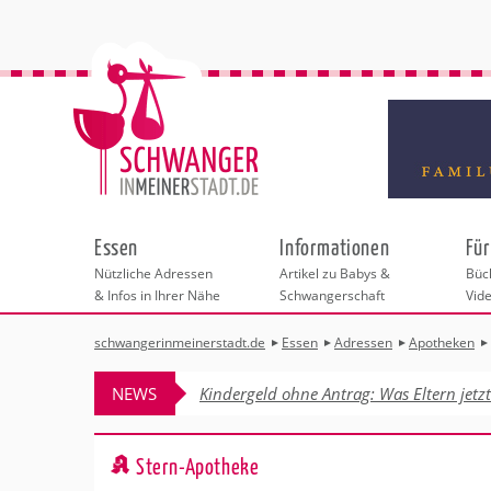
Essen
Informationen
Für
Nützliche Adressen
Artikel zu Babys &
Büch
& Infos in Ihrer Nähe
Schwangerschaft
Vid
schwangerinmeinerstadt.de
Essen
Adressen
Apotheken
Städteauswahl
Hebammen
Checklisten
Beratungsstelle
Schwangerschaf
Shopping
Hebammenpra
Infos & interess
Geburtsvorbere
Freizeit & Betr
NEWS
Kindergeld ohne Antrag: Was Eltern jetz
Geburtshäuser
Kinderwunschze
Erste Hilfe & B
Wellness & Ges
Adressen
Frauenärzte
Rückbildung
Fotografie & Di
Kinderärzte
Sport für Mama
Behördengänge &
Stern-Apotheke
Kliniken
Kurse fürs Baby