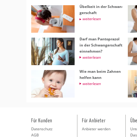
Übel­keit in der Schwan­
ger­schaft
wei­ter­le­sen
Darf man Pan­to­pra­zol
in der Schwan­ger­schaft
ein­neh­men?
wei­ter­le­sen
Wie man beim Zah­nen
hel­fen kann
wei­ter­le­sen
Für Kunden
Für Anbieter
Übe
Datenschutz
Anbieter werden
Unt
AGB
Das