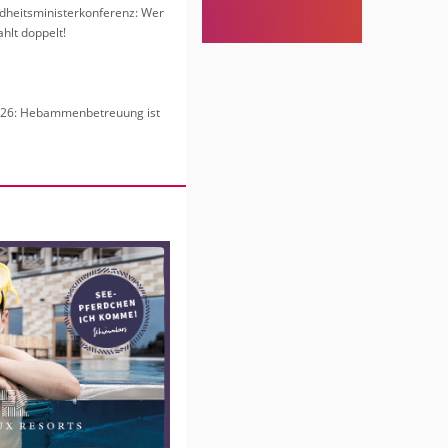
heits­mi­nis­ter­kon­fe­renz: Wer
hlt dop­pelt!
6: Heb­am­men­be­treu­ung ist