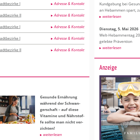
adtbezirke I
Adresse & Kontakt
Kund­ge­bung bei Ge­sund­
an Heb­am­men spart, za
adtbezirke II
Adresse & Kontakt
wei­ter­le­sen
adtbezirke I
Adresse & Kontakt
Diens­tag, 5. Mai 2026
Welt-Heb­am­men­tag 202
adtbezirke I
Adresse & Kontakt
ge­leb­te Prä­ven­ti­on
wei­ter­le­sen
adtbezirke II
Adresse & Kontakt
Anzeige
Ge­sun­de Er­näh­rung
wäh­rend der Schwan­
ger­schaft – auf diese
Vit­ami­ne und Nähr­stof­
fe soll­te man nicht ver­
zich­ten!
wei­ter­le­sen