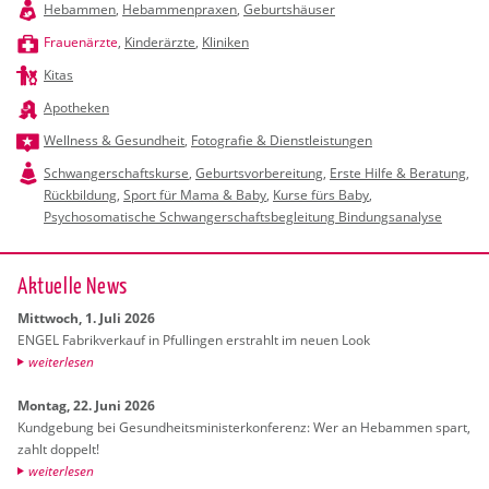
Hebammen
,
Hebammenpraxen
,
Geburtshäuser
Frauenärzte
,
Kinderärzte
,
Kliniken
Kitas
Apotheken
Wellness & Gesundheit
,
Fotografie & Dienstleistungen
Schwangerschaftskurse
,
Geburtsvorbereitung
,
Erste Hilfe & Beratung
,
Rückbildung
,
Sport für Mama & Baby
,
Kurse fürs Baby
,
Psychosomatische Schwangerschaftsbegleitung Bindungsanalyse
Ak­tu­el­le News
Mitt­woch, 1. Juli 2026
ENGEL Fa­brik­ver­kauf in Pful­lin­gen er­strahlt im neuen Look
wei­ter­le­sen
Mon­tag, 22. Juni 2026
Kund­ge­bung bei Ge­sund­heits­mi­nis­ter­kon­fe­renz: Wer an Heb­am­men spart,
zahlt dop­pelt!
wei­ter­le­sen