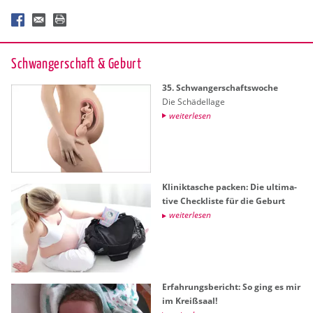
Schwan­ger­schaft & Ge­burt
35. Schwan­ger­schafts­wo­che
Die Schä­del­la­ge
wei­ter­le­sen
Kli­nik­ta­sche pa­cken: Die ul­ti­ma­
ti­ve Check­lis­te für die Ge­burt
wei­ter­le­sen
Er­fah­rungs­be­richt: So ging es mir
im Kreiß­saal!