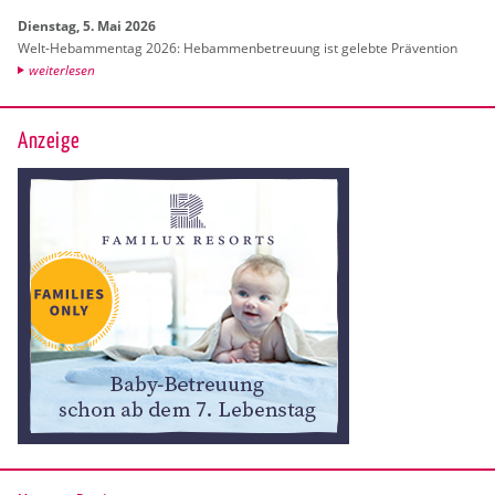
Diens­tag, 5. Mai 2026
Welt-Heb­am­men­tag 2026: Heb­am­men­be­treu­ung ist ge­leb­te Prä­ven­ti­on
wei­ter­le­sen
Anzeige