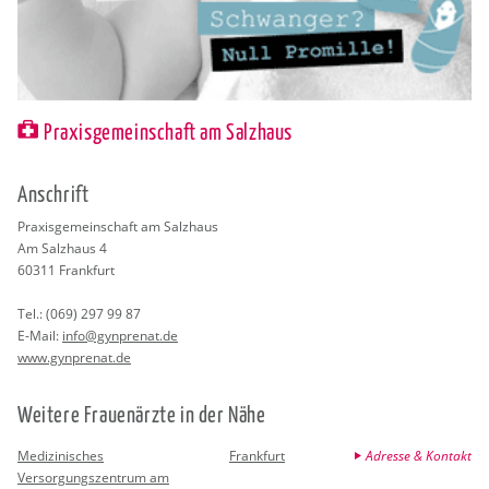
Praxisgemeinschaft am Salzhaus
An­schrift
Pra­xis­ge­mein­schaft am Salz­haus
Am Salz­haus 4
60311
Frank­furt
Tel.:
(069) 297 99 87
E-Mail:
info@​gynprenat.​de
www.​gynprenat.​de
Wei­te­re Frau­en­ärz­te in der Nähe
Medizinisches
Frankfurt
Adresse & Kontakt
Versorgungszentrum am