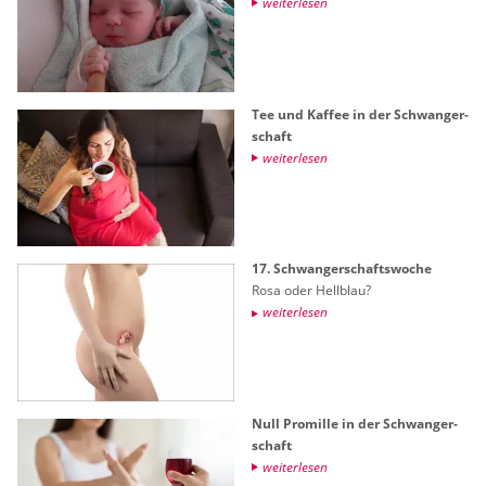
wei­ter­le­sen
Tee und Kaf­fee in der Schwan­ger­
schaft
wei­ter­le­sen
17. Schwan­ger­schafts­wo­che
Rosa oder Hell­blau?
wei­ter­le­sen
Null Pro­mil­le in der Schwan­ger­
schaft
wei­ter­le­sen