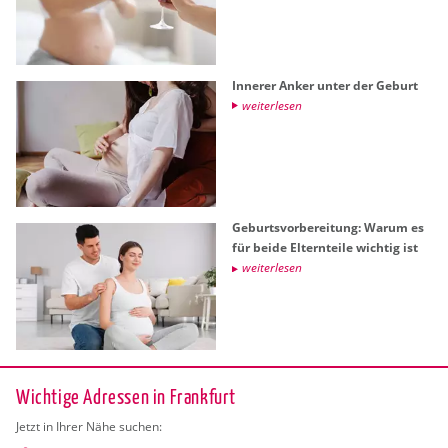
In­ne­rer Anker unter der Ge­burt
wei­ter­le­sen
Ge­burts­vor­be­rei­tung: Warum es
für beide El­tern­tei­le wich­tig ist
wei­ter­le­sen
Wichtige Adressen in Frankfurt
Jetzt in Ihrer Nähe suchen: