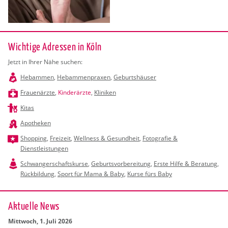
Wichtige Adressen in Köln
Jetzt in Ihrer Nähe suchen:
Hebammen
,
Hebammenpraxen
,
Geburtshäuser
Frauenärzte
,
Kinderärzte
,
Kliniken
Kitas
Apotheken
Shopping
,
Freizeit
,
Wellness & Gesundheit
,
Fotografie &
Dienstleistungen
Schwangerschaftskurse
,
Geburtsvorbereitung
,
Erste Hilfe & Beratung
,
Rückbildung
,
Sport für Mama & Baby
,
Kurse fürs Baby
Ak­tu­el­le News
Mitt­woch, 1. Juli 2026