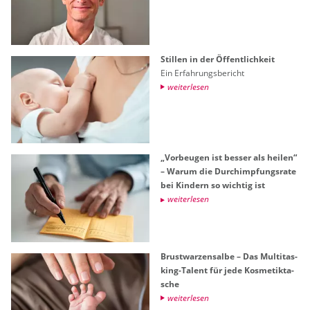
Stil­len in der Öf­fent­lich­keit
Ein Er­fah­rungs­be­richt
wei­ter­le­sen
„Vor­beu­gen ist bes­ser als hei­len“
– Warum die Durch­imp­fungs­ra­te
bei Kin­dern so wich­tig ist
wei­ter­le­sen
Brust­war­zen­sal­be – Das Mul­ti­tas­
king-Ta­lent für jede Kos­me­tik­ta­
sche
wei­ter­le­sen