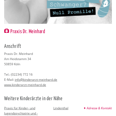
Praxis Dr. Meinhard
An­schrift
Pra­xis Dr. Mein­hard
Am Heid­stamm 34
50859
Köln
Tel.:
(02234) 772 16
E-Mail:
info@​kinderarzt-​meinhard.​de
www.​kinderarzt-​meinhard.​de
Wei­te­re Kin­der­ärz­te in der Nähe
Praxis für Kinder- und
Lindenthal
Adresse & Kontakt
Jugendpsychiatrie und -