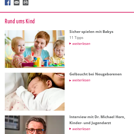
Rund ums Kind
Si­cher spie­len mit Babys
11 Tipps
wei­ter­le­sen
Gelb­sucht bei Neu­ge­bo­re­nen
wei­ter­le­sen
In­ter­view mit Dr. Mi­cha­el Horn,
Kin­der- und Ju­gend­arzt
wei­ter­le­sen