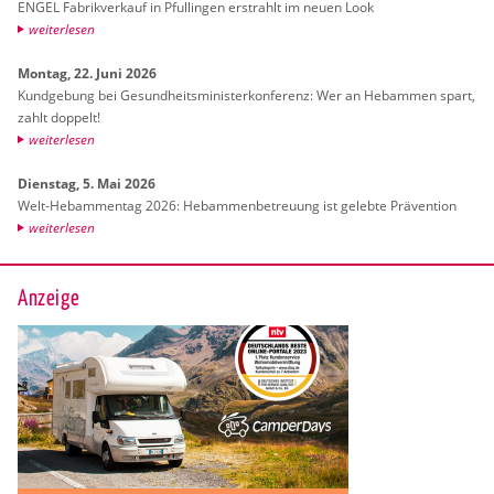
ENGEL Fa­brik­ver­kauf in Pful­lin­gen er­strahlt im neuen Look
wei­ter­le­sen
Mon­tag, 22. Juni 2026
Kund­ge­bung bei Ge­sund­heits­mi­nis­ter­kon­fe­renz: Wer an Heb­am­men spart,
zahlt dop­pelt!
wei­ter­le­sen
Diens­tag, 5. Mai 2026
Welt-Heb­am­men­tag 2026: Heb­am­men­be­treu­ung ist ge­leb­te Prä­ven­ti­on
wei­ter­le­sen
Anzeige