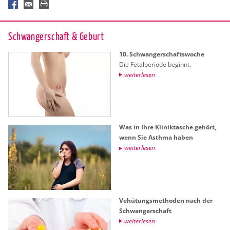
Schwan­ger­schaft & Ge­burt
10. Schwan­ger­schafts­wo­che
Die Fe­tal­pe­ri­ode be­ginnt.
wei­ter­le­sen
Was in Ihre Kli­nik­ta­sche ge­hört,
wenn Sie Asth­ma haben
wei­ter­le­sen
Ve­hü­tungs­me­tho­den nach der
Schwan­ger­schaft
wei­ter­le­sen