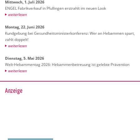
Mitt­woch, 1. Juli 2026
ENGEL Fa­brik­ver­kauf in Pful­lin­gen er­strahlt im neuen Look
wei­ter­le­sen
Mon­tag, 22. Juni 2026
Kund­ge­bung bei Ge­sund­heits­mi­nis­ter­kon­fe­renz: Wer an Heb­am­men spart,
zahlt dop­pelt!
wei­ter­le­sen
Diens­tag, 5. Mai 2026
Welt-Heb­am­men­tag 2026: Heb­am­men­be­treu­ung ist ge­leb­te Prä­ven­ti­on
wei­ter­le­sen
Anzeige