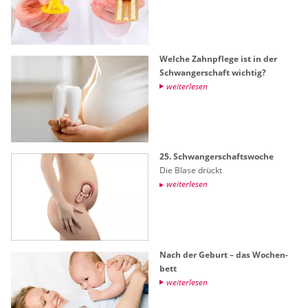
Wel­che Zahn­pfle­ge ist in der
Schwan­ger­schaft wich­tig?
wei­ter­le­sen
25. Schwan­ger­schafts­wo­che
Die Blase drückt
wei­ter­le­sen
Nach der Ge­burt – das Wo­chen­
bett
wei­ter­le­sen