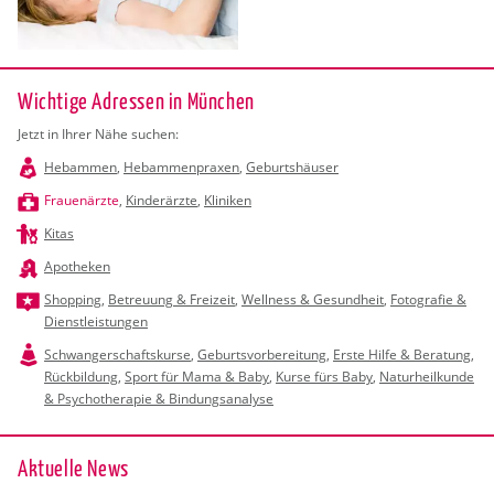
Wichtige Adressen in München
Jetzt in Ihrer Nähe suchen:
Hebammen
,
Hebammenpraxen
,
Geburtshäuser
Frauenärzte
,
Kinderärzte
,
Kliniken
Kitas
Apotheken
Shopping
,
Betreuung & Freizeit
,
Wellness & Gesundheit
,
Fotografie &
Dienstleistungen
Schwangerschaftskurse
,
Geburtsvorbereitung
,
Erste Hilfe & Beratung
,
Rückbildung
,
Sport für Mama & Baby
,
Kurse fürs Baby
,
Naturheilkunde
& Psychotherapie & Bindungsanalyse
Ak­tu­el­le News