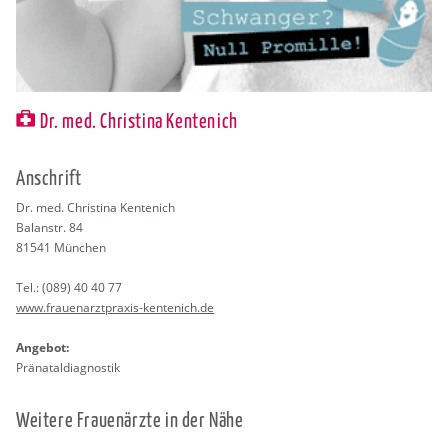
Dr. med. Christina Kentenich
An­schrift
Dr. med. Chris­ti­na Ken­tenich
Balan­str. 84
81541
Mün­chen
Tel.:
(089) 40 40 77
www.​fra​uena​rztp​raxi​s-​kentenich.​de
An­ge­bot:
Prä­na­tal­dia­gnos­tik
Wei­te­re Frau­en­ärz­te in der Nähe