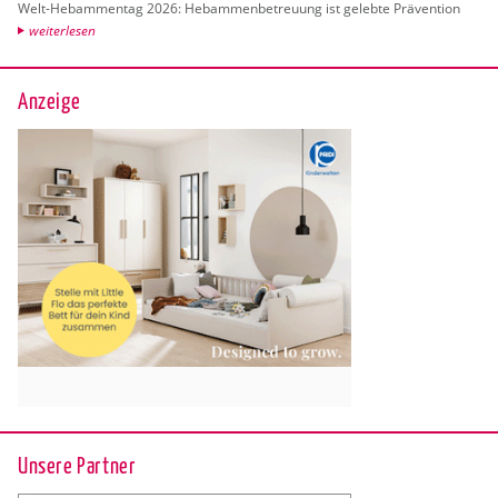
Welt-Heb­am­men­tag 2026: Heb­am­men­be­treu­ung ist ge­leb­te Prä­ven­ti­on
wei­ter­le­sen
Anzeige
Unsere Partner