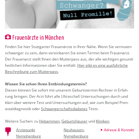
Frauenärzte in München
Fin­den Sie hier Stutt­gar­ter Frau­en­ärz­te in Ihrer Nähe. Wenn Sie ver­mu­ten
schwan­ger zu sein, dann ver­ein­ba­ren Sie einen Ter­min beim Frau­en­arzt.
Der Frau­en­arzt stellt Ihnen den Mut­ter­pass aus, der alle wich­ti­gen ge­sund­
heit­li­chen In­for­ma­tio­nen über Sie ent­hält.
Hier gibt es eine aus­führ­li­che
Be­schrei­bung zum Mut­ter­pass
.
Wis­sen Sie schon Ihren Ent­bin­dungs­ter­min?
Die­sen kön­nen Sie so­fort mit un­se­rem Ge­burts­ter­min-Rech­ner in Er­fah­
rung brin­gen. Der Arzt führt alle Ul­tra­schall Un­ter­su­chun­gen durch und
klärt über wei­te­re Test und Un­ter­su­chun­gen auf, wie zum Bei­spiel Pren­
astal­dia­gnos­tik oder
Schwan­ger­schafts­dia­be­tes
Tests.
Wei­te­re Su­chen: zu
Heb­am­men
,
Ge­burts­häu­ser
und
Kli­ni­ken
.
Ärztepunkt
Neuhausen-
Adresse & Kontakt
Nymphenburg
Nymphenburg