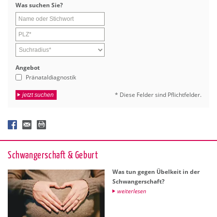
Was su­chen Sie?
An­ge­bot
Pränataldiagnostik
* Diese Fel­der sind Pflicht­fel­der.
jetzt suchen
Schwan­ger­schaft & Ge­burt
Was tun gegen Übel­keit in der
Schwan­ger­schaft?
wei­ter­le­sen