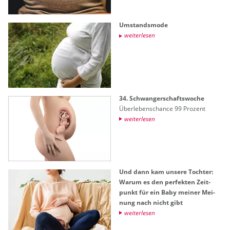
Um­stands­mo­de
wei­ter­le­sen
34. Schwan­ger­schafts­wo­che
Über­le­bens­chan­ce 99 Pro­zent
wei­ter­le­sen
Und dann kam un­se­re Toch­ter:
Warum es den per­fek­ten Zeit­
punkt für ein Baby mei­ner Mei­
nung nach nicht gibt
wei­ter­le­sen