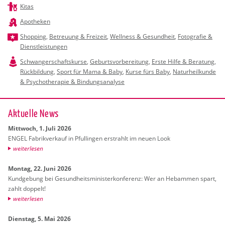
Kitas
Apotheken
Shopping
,
Betreuung & Freizeit
,
Wellness & Gesundheit
,
Fotografie &
Dienstleistungen
Schwangerschaftskurse
,
Geburtsvorbereitung
,
Erste Hilfe & Beratung
,
Rückbildung
,
Sport für Mama & Baby
,
Kurse fürs Baby
,
Naturheilkunde
& Psychotherapie & Bindungsanalyse
Ak­tu­el­le News
Mitt­woch, 1. Juli 2026
ENGEL Fa­brik­ver­kauf in Pful­lin­gen er­strahlt im neuen Look
wei­ter­le­sen
Mon­tag, 22. Juni 2026
Kund­ge­bung bei Ge­sund­heits­mi­nis­ter­kon­fe­renz: Wer an Heb­am­men spart,
zahlt dop­pelt!
wei­ter­le­sen
Diens­tag, 5. Mai 2026