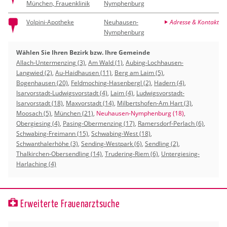
München, Frauenklinik
Nymphenburg
Volpini-Apotheke
Neuhausen-
Adresse & Kontakt
Nymphenburg
Wählen Sie Ihren Bezirk bzw. Ihre Gemeinde
Allach-Untermenzing (3)
,
Am Wald (1)
,
Aubing-Lochhausen-
Langwied (2)
,
Au-Haidhausen (11)
,
Berg am Laim (5)
,
Bogenhausen (20)
,
Feldmoching-Hasenbergl (2)
,
Hadern (4)
,
Isarvorstadt-Ludwigsvorstadt (4)
,
Laim (4)
,
Ludwigsvorstadt-
Isarvorstadt (18)
,
Maxvorstadt (14)
,
Milbertshofen-Am Hart (3)
,
Moosach (5)
,
München (21)
,
Neuhausen-Nymphenburg (18)
,
Obergiesing (4)
,
Pasing-Obermenzing (17)
,
Ramersdorf-Perlach (6)
,
Schwabing-Freimann (15)
,
Schwabing-West (18)
,
Schwanthalerhöhe (3)
,
Sending-Westpark (6)
,
Sendling (2)
,
Thalkirchen-Obersendling (14)
,
Trudering-Riem (6)
,
Untergiesing-
Harlaching (4)
Erweiterte Frauenarztsuche