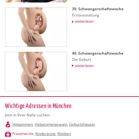
39. Schwan­ger­schafts­wo­che
Erst­aus­stat­tung
wei­ter­le­sen
40. Schwan­ger­schafts­wo­che
Die Ge­burt
wei­ter­le­sen
Wichtige Adressen in München
Jetzt in Ihrer Nähe suchen:
Hebammen
,
Hebammenpraxen
,
Geburtshäuser
Frauenärzte
,
Kinderärzte
,
Kliniken