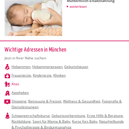
Mut­ter­milch-Er­satz­nah­rung
wei­ter­le­sen
Wichtige Adressen in München
Jetzt in Ihrer Nähe suchen:
Hebammen
,
Hebammenpraxen
,
Geburtshäuser
Frauenärzte
,
Kinderärzte
,
Kliniken
Kitas
Apotheken
Shopping
,
Betreuung & Freizeit
,
Wellness & Gesundheit
,
Fotografie &
Dienstleistungen
Schwangerschaftskurse
,
Geburtsvorbereitung
,
Erste Hilfe & Beratung
,
Rückbildung
,
Sport für Mama & Baby
,
Kurse fürs Baby
,
Naturheilkunde
& Psychotherapie & Bindungsanalyse