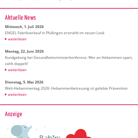
Ak­tu­el­le News
Mitt­woch, 1. Juli 2026
ENGEL Fa­brik­ver­kauf in Pful­lin­gen er­strahlt im neuen Look
wei­ter­le­sen
Mon­tag, 22. Juni 2026
Kund­ge­bung bei Ge­sund­heits­mi­nis­ter­kon­fe­renz: Wer an Heb­am­men spart,
zahlt dop­pelt!
wei­ter­le­sen
Diens­tag, 5. Mai 2026
Welt-Heb­am­men­tag 2026: Heb­am­men­be­treu­ung ist ge­leb­te Prä­ven­ti­on
wei­ter­le­sen
Anzeige