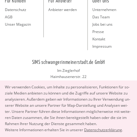
Für Kunden
Für Anbieter
Über uns
Datenschutz
Anbieter werden
Unternehmen
AGB
Das Team
Unser Magazin
Jobs bei uns
Presse
Kontakt
Impressum
SIMS schwangerinmeinerstadt.de GmbH
Im Zieglerhof
Haimhausenerstr. 22
85386 Deutenhausen bei München
Wir ver­wen­den Coo­kies, um In­hal­te zu per­so­na­li­sie­ren, Funk­tio­nen für so­
info@schwangerinmeinerstadt.de
zia­le Me­di­en an­bie­ten zu kön­nen und die Zu­grif­fe auf un­se­re Web­site zu
ana­ly­sie­ren. Au­ßer­dem geben wir In­for­ma­tio­nen zu Ihrer Ver­wen­dung un­
se­rer Web­site an un­se­re Part­ner für Map-Dar­stel­lung und Ana­ly­sen wei­
ter. Un­se­re Part­ner füh­ren diese In­for­ma­tio­nen mög­li­cher­wei­se mit wei­te­
ren Daten zu­sam­men, die Sie ihnen be­reit­ge­stellt haben oder die sie im
Rah­men Ihrer Nut­zung der Diens­te ge­sam­melt haben.
Copyright 2026 © SIMS schwangerinmeinerstadt.de GmbH.
Wei­te­re In­for­ma­tio­nen er­hal­ten Sie in un­se­rer
Da­ten­schut­z­er­klä­rung
.
All Rights Reserved.