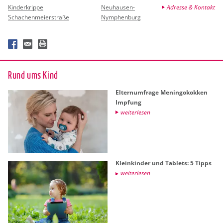
Kinderkrippe
Neuhausen-
Adresse & Kontakt
Schachenmeierstraße
Nymphenburg
Rund ums Kind
El­tern­um­fra­ge Me­nin­go­kok­ken
Imp­fung
wei­ter­le­sen
Klein­kin­der und Ta­blets: 5 Tipps
wei­ter­le­sen