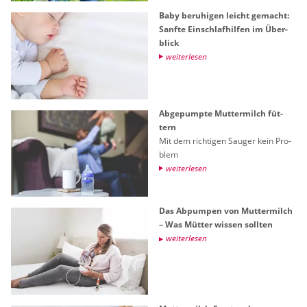
Baby be­ru­hi­gen leicht ge­macht:
Sanf­te Ein­schlaf­hil­fen im Über­
blick
wei­ter­le­sen
Ab­ge­pump­te Mut­ter­milch füt­
tern
Mit dem rich­ti­gen Sau­ger kein Pro­
blem
wei­ter­le­sen
Das Ab­pum­pen von Mut­ter­milch
– Was Müt­ter wis­sen soll­ten
wei­ter­le­sen