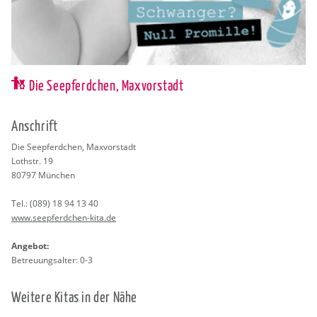
Die Seepferdchen, Maxvorstadt
An­schrift
Die See­pferd­chen, Max­vor­stadt
Loth­str. 19
80797
Mün­chen
Tel.:
(089) 18 94 13 40
www.​see​pfer​dche​n-​kita.​de
An­ge­bot:
Be­treu­ungs­al­ter: 0-3
Wei­te­re Kitas in der Nähe