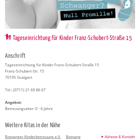
Tageseinrichtung für Kinder Franz-Schubert-Straße 15
An­schrift
Ta­ges­ein­rich­tung für Kin­der Franz-Schu­bert-Stra­ße 15
Franz-Schu­bert-Str. 15
70195
Stutt­gart
Tel.:
(0711) 21 69 86 67
An­ge­bot:
Be­treu­ungs­al­ter: 0 - 6 Jahre
Wei­te­re Kitas in der Nähe
Botnanger Kinderbetreuung e.V.
Botnang
Adresse & Kontakt