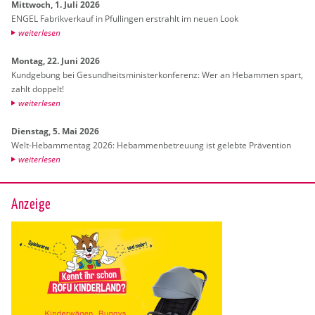
Mitt­woch, 1. Juli 2026
ENGEL Fa­brik­ver­kauf in Pful­lin­gen er­strahlt im neuen Look
wei­ter­le­sen
Mon­tag, 22. Juni 2026
Kund­ge­bung bei Ge­sund­heits­mi­nis­ter­kon­fe­renz: Wer an Heb­am­men spart,
zahlt dop­pelt!
wei­ter­le­sen
Diens­tag, 5. Mai 2026
Welt-Heb­am­men­tag 2026: Heb­am­men­be­treu­ung ist ge­leb­te Prä­ven­ti­on
wei­ter­le­sen
Anzeige