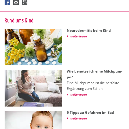
Rund ums Kind
Neu­ro­der­mi­tis beim Kind
wei­ter­le­sen
Wie be­nut­ze ich eine Milch­pum­
pe?
Eine Milch­pum­pe ist die per­fek­te
Er­gän­zung zum Stil­len.
wei­ter­le­sen
6 Tipps zu Ge­fah­ren im Bad
wei­ter­le­sen