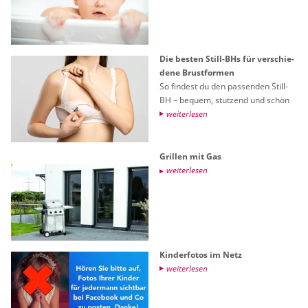
Die bes­ten Still-BHs für ver­schie­
de­ne Brust­for­men
So fin­dest du den pas­sen­den Still-
BH – be­quem, stüt­zend und schön
wei­ter­le­sen
Gril­len mit Gas
wei­ter­le­sen
Kin­der­fo­tos im Netz
wei­ter­le­sen