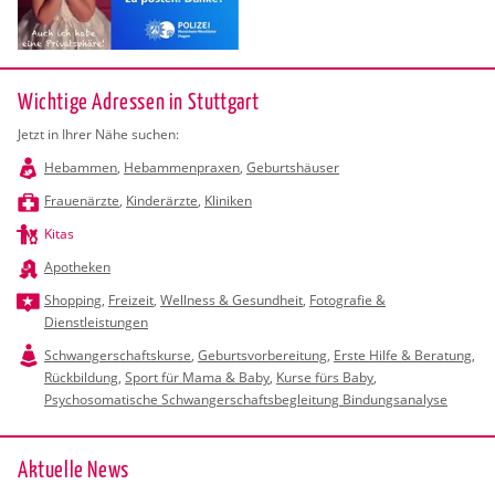
Wichtige Adressen in Stuttgart
Jetzt in Ihrer Nähe suchen:
Hebammen
,
Hebammenpraxen
,
Geburtshäuser
Frauenärzte
,
Kinderärzte
,
Kliniken
Kitas
Apotheken
Shopping
,
Freizeit
,
Wellness & Gesundheit
,
Fotografie &
Dienstleistungen
Schwangerschaftskurse
,
Geburtsvorbereitung
,
Erste Hilfe & Beratung
,
Rückbildung
,
Sport für Mama & Baby
,
Kurse fürs Baby
,
Psychosomatische Schwangerschaftsbegleitung Bindungsanalyse
Ak­tu­el­le News