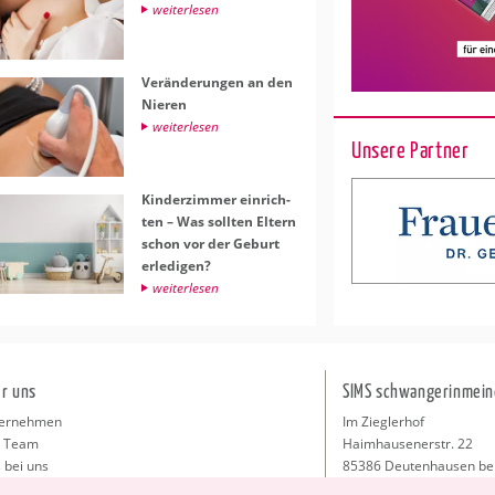
wei­ter­le­sen
Ver­än­de­run­gen an den
Nie­ren
wei­ter­le­sen
Unsere Partner
Kin­der­zim­mer ein­rich­
ten – Was soll­ten El­tern
schon vor der Ge­burt
er­le­di­gen?
wei­ter­le­sen
r uns
SIMS schwangerinmein
ernehmen
Im Zieglerhof
 Team
Haimhausenerstr. 22
 bei uns
85386 Deutenhausen be
sse
info@schwangerinmeiner