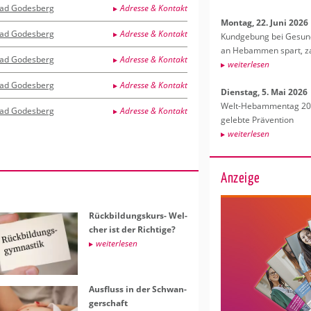
ad Godesberg
Adresse & Kontakt
Mon­tag, 22. Juni 2026
ad Godesberg
Adresse & Kontakt
Kund­ge­bung bei Ge­sund­
an Heb­am­men spart, za
ad Godesberg
Adresse & Kontakt
wei­ter­le­sen
ad Godesberg
Adresse & Kontakt
Diens­tag, 5. Mai 2026
Welt-Heb­am­men­tag 202
ad Godesberg
Adresse & Kontakt
ge­leb­te Prä­ven­ti­on
wei­ter­le­sen
Anzeige
Rück­bil­dungs­kurs- Wel­
cher ist der Rich­ti­ge?
wei­ter­le­sen
Aus­fluss in der Schwan­
ger­schaft