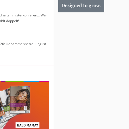
heits­mi­nis­ter­kon­fe­renz: Wer
hlt dop­pelt!
6: Heb­am­men­be­treu­ung ist