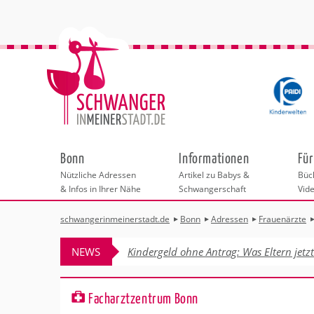
Bonn
Informationen
Für
Nützliche Adressen
Artikel zu Babys &
Büch
& Infos in Ihrer Nähe
Schwangerschaft
Vid
schwangerinmeinerstadt.de
Bonn
Adressen
Frauenärzte
Städteauswahl
Hebammen
Checklisten
Beratungsstelle
Schwangerschaf
Shopping
Hebammenpra
Infos & interess
Geburtsvorbere
Freizeit
NEWS
Kindergeld ohne Antrag: Was Eltern jetz
Geburtshäuser
Kinderwunschze
Erste Hilfe & B
Wellness & Ges
Adressen
Frauenärzte
Rückbildung
Fotografie & Di
Kinderärzte
Sport für Mama
Behördengänge &
Facharztzentrum Bonn
Kliniken
Kurse fürs Baby