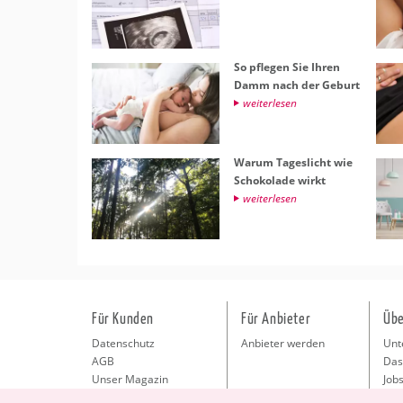
So pfle­gen Sie Ihren
Damm nach der Ge­burt
wei­ter­le­sen
Warum Ta­ges­licht wie
Scho­ko­la­de wirkt
wei­ter­le­sen
Für Kunden
Für Anbieter
Übe
Datenschutz
Anbieter werden
Unt
AGB
Das
Unser Magazin
Jobs
Pre