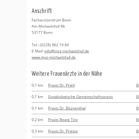
Erledigungen
Kitas
An­schrift
Apotheken
Beratung
Fach­arzt­zen­trum Bonn
Am Mi­cha­els­hof 4b
Kurse
53177
Bonn
Tel.:
(0228) 962 19 60
Regionale Tipps
E-Mail:
info@​mvz-​michaelshof.​de
www.​mvz-​michaelshof.​de
Wei­te­re Frau­en­ärz­te in der Nähe
0,1 km
Praxis Dr. Prietl
B
0,1 km
Gynäkologische Gemeinschaftspraxis
B
0,1 km
Praxis Dr. Blumenthal
B
0,2 km
Praxis Beate Tinz
B
0,3 km
Praxis Dr. Prietze
B