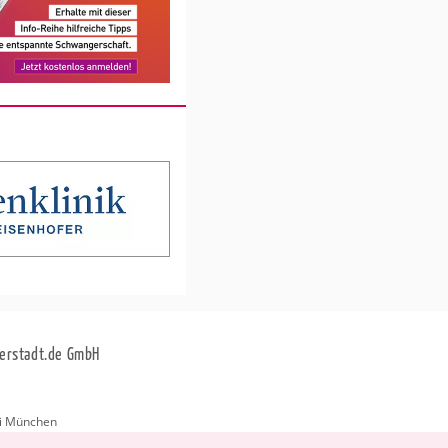
erstadt.de GmbH
i München
stadt.de