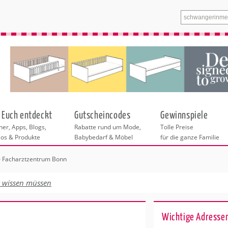
 Euch entdeckt
Gutscheincodes
Gewinnspiele
er, Apps, Blogs,
Rabatte rund um Mode,
Tolle Preise
eos & Produkte
Babybedarf & Möbel
für die ganze Familie
Facharztzentrum Bonn
n
tskurse
xen
ante Links
itung
t wissen müssen
ntren Duisburg
eratung
undheit
enstleistungen
 & Baby
Wichtige Adressen