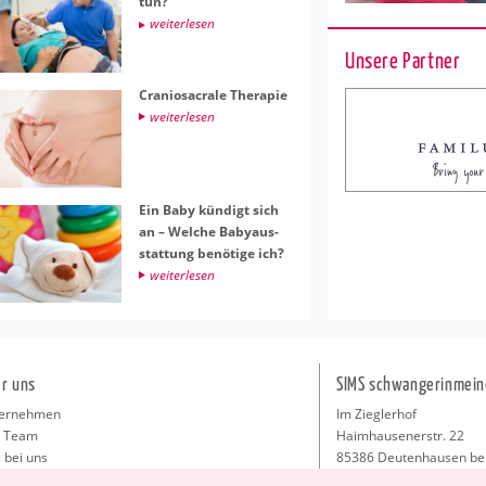
tun?
wei­ter­le­sen
Unsere Partner
Cra­nio­sa­cra­le The­ra­pie
wei­ter­le­sen
Ein Baby kün­digt sich
an – Wel­che Ba­by­aus­
stat­tung be­nö­ti­ge ich?
wei­ter­le­sen
r uns
SIMS schwangerinmein
ernehmen
Im Zieglerhof
 Team
Haimhausenerstr. 22
 bei uns
85386 Deutenhausen be
sse
info@schwangerinmeiner