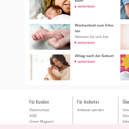
burt?
wei­ter­le­sen
Wo­chen­bett zum Er­ho­
len
Neh­men Sie sich Zeit
wei­ter­le­sen
All­tag nach der Ge­burt
wei­ter­le­sen
Für Kunden
Für Anbieter
Übe
Datenschutz
Anbieter werden
Unt
AGB
Das
Unser Magazin
Jobs
Pre