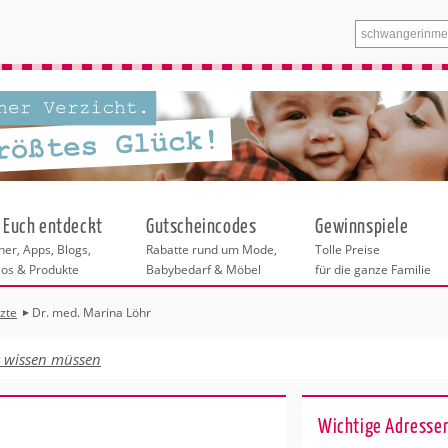
 Euch entdeckt
Gutscheincodes
Gewinnspiele
er, Apps, Blogs,
Rabatte rund um Mode,
Tolle Preise
eos & Produkte
Babybedarf & Möbel
für die ganze Familie
zte
Dr. med. Marina Löhr
n
tskurse
xen
ante Links
itung
t wissen müssen
ntren Frankfurt
eratung
undheit
enstleistungen
 & Baby
ankfurt
Wichtige Adresse