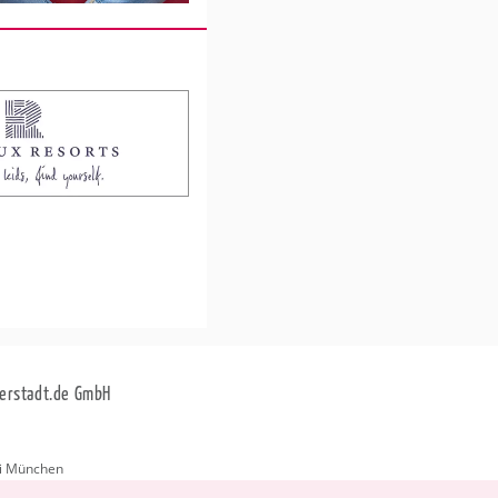
erstadt.de GmbH
i München
stadt.de