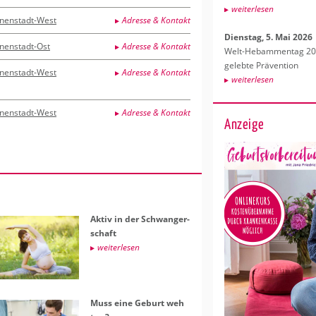
wei­ter­le­sen
nnenstadt-West
Adresse & Kontakt
Diens­tag, 5. Mai 2026
nnenstadt-Ost
Adresse & Kontakt
Welt-Heb­am­men­tag 202
ge­leb­te Prä­ven­ti­on
nnenstadt-West
Adresse & Kontakt
wei­ter­le­sen
nnenstadt-West
Adresse & Kontakt
Anzeige
Aktiv in der Schwan­ger­
schaft
wei­ter­le­sen
Muss eine Ge­burt weh