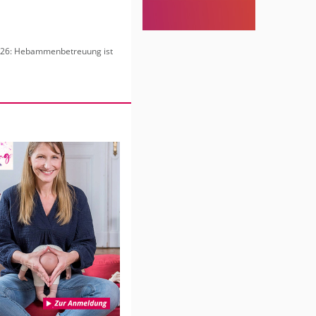
6: Heb­am­men­be­treu­ung ist