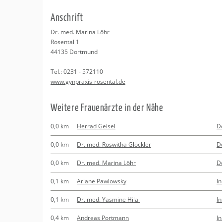
Erledigungen
Kitas
Psychosomatisc
An­schrift
Schwangerschaf
Apotheken
Beratung
Bindungsanalys
Dr. med. Ma­ri­na Löhr
Ro­sen­tal 1
Kurse
44135
Dort­mund
Tel.:
0231 - 572110
Regionale Tipps
www.​gynpraxis-​rosental.​de
Wei­te­re Frau­en­ärz­te in der Nähe
0,0 km
Herrad Geisel
D
0,0 km
Dr. med. Roswitha Glöckler
D
0,0 km
Dr. med. Marina Löhr
D
0,1 km
Ariane Pawlowsky
I
0,1 km
Dr. med. Yasmine Hilal
I
0,4 km
Andreas Portmann
I