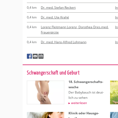
0,4 km
Dr. med. Stefan Reckert
I
0,4 km
Dr. med. Ute Krahé
I
0,4 km
Lorenz Fleitmann Lorenz, Dorothea Dres.med.
I
Frauenärzte
0,4 km
Dr. med. Hans-Alfred Lohmann
I
Schwan­ger­schaft und Ge­burt
18. Schwan­ger­schafts­
wo­che
Der Ba­by­bauch ist deut­
lich zu sehen
wei­ter­le­sen
Kli­nik oder Haus­ge­