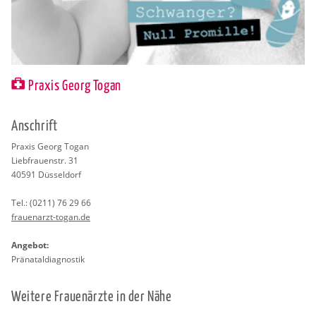
Praxis Georg Togan
An­schrift
Pra­xis Georg Togan
Lieb­frau­en­str. 31
40591
Düs­sel­dorf
Tel.:
(0211) 76 29 66
frau­en­arzt-togan.de
An­ge­bot:
Prä­na­tal­dia­gnos­tik
Wei­te­re Frau­en­ärz­te in der Nähe