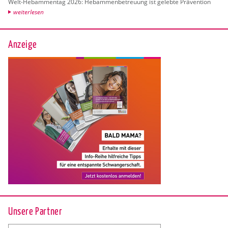
Welt-Heb­am­men­tag 2026: Heb­am­men­be­treu­ung ist ge­leb­te Prä­ven­ti­on
wei­ter­le­sen
Anzeige
Unsere Partner