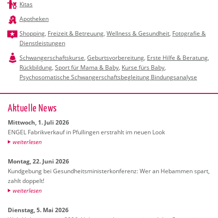
Kitas
Apotheken
Shopping
,
Freizeit & Betreuung
,
Wellness & Gesundheit
,
Fotografie &
Dienstleistungen
Schwangerschaftskurse
,
Geburtsvorbereitung
,
Erste Hilfe & Beratung
,
Rückbildung
,
Sport für Mama & Baby
,
Kurse fürs Baby
,
Psychosomatische Schwangerschaftsbegleitung Bindungsanalyse
Ak­tu­el­le News
Mitt­woch, 1. Juli 2026
ENGEL Fa­brik­ver­kauf in Pful­lin­gen er­strahlt im neuen Look
wei­ter­le­sen
Mon­tag, 22. Juni 2026
Kund­ge­bung bei Ge­sund­heits­mi­nis­ter­kon­fe­renz: Wer an Heb­am­men spart,
zahlt dop­pelt!
wei­ter­le­sen
Diens­tag, 5. Mai 2026