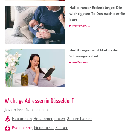
Hallo, neuer Er­den­bür­ger: Die
wich­tigs­ten To Dos nach der Ge­
burt
wei­ter­le­sen
Hei­ßhun­ger und Ekel in der
Schwan­ger­schaft
wei­ter­le­sen
Wichtige Adressen in Düsseldorf
Jetzt in Ihrer Nähe suchen:
Hebammen
,
Hebammenpraxen
,
Geburtshäuser
Frauenärzte
,
Kinderärzte
,
Kliniken