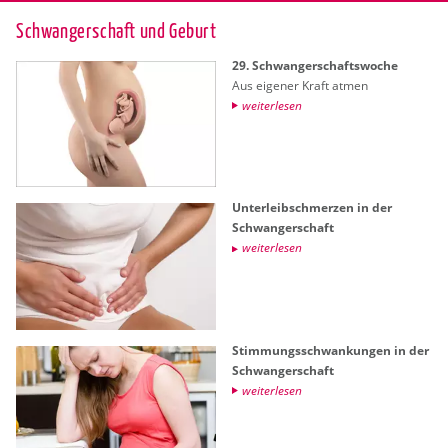
Schwan­ger­schaft und Ge­burt
29. Schwan­ger­schafts­wo­che
Aus ei­ge­ner Kraft atmen
wei­ter­le­sen
Un­ter­leib­schmer­zen in der
Schwan­ger­schaft
wei­ter­le­sen
Stim­mungs­schwan­kun­gen in der
Schwan­ger­schaft
wei­ter­le­sen