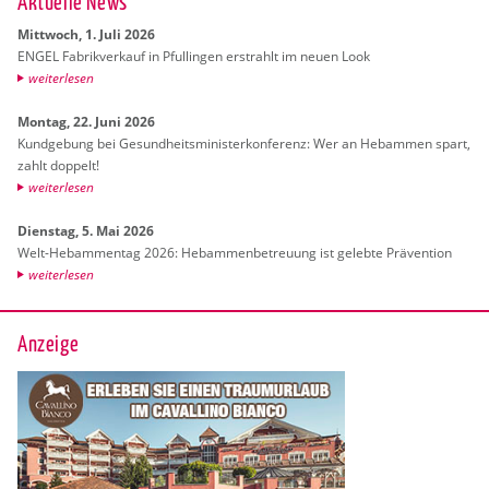
Ak­tu­el­le News
Mitt­woch, 1. Juli 2026
ENGEL Fa­brik­ver­kauf in Pful­lin­gen er­strahlt im neuen Look
wei­ter­le­sen
Mon­tag, 22. Juni 2026
Kund­ge­bung bei Ge­sund­heits­mi­nis­ter­kon­fe­renz: Wer an Heb­am­men spart,
zahlt dop­pelt!
wei­ter­le­sen
Diens­tag, 5. Mai 2026
Welt-Heb­am­men­tag 2026: Heb­am­men­be­treu­ung ist ge­leb­te Prä­ven­ti­on
wei­ter­le­sen
Anzeige