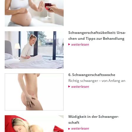
Schwan­ger­schafts­übel­keit: Ur­sa­
chen und Tipps zur Be­hand­lung
wei­ter­le­sen
6. Schwan­ger­schafts­wo­che
Rich­tig schwan­ger – von An­fang an
wei­ter­le­sen
Mü­dig­keit in der Schwan­ger­
schaft
wei­ter­le­sen