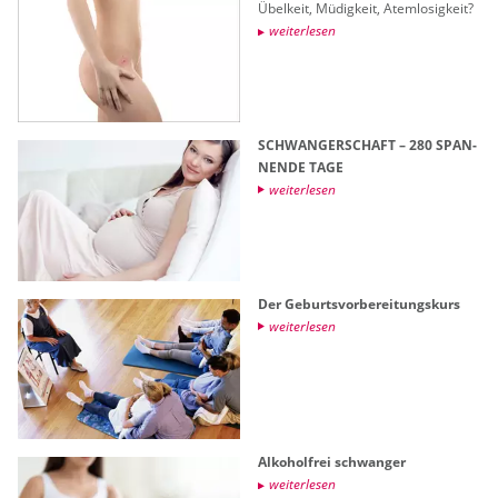
Übel­keit, Mü­dig­keit, Atem­lo­sig­keit?
wei­ter­le­sen
SCHWAN­GER­SCHAFT – 280 SPAN­
NEN­DE TAGE
wei­ter­le­sen
Der Ge­burts­vor­be­rei­tungs­kurs
wei­ter­le­sen
Al­ko­hol­frei schwan­ger
wei­ter­le­sen