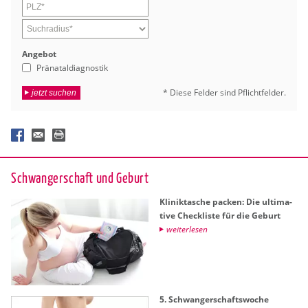
An­ge­bot
Pränataldiagnostik
* Diese Fel­der sind Pflicht­fel­der.
jetzt suchen
Schwan­ger­schaft und Ge­burt
Kli­nik­ta­sche pa­cken: Die ul­ti­ma­
ti­ve Check­lis­te für die Ge­burt
wei­ter­le­sen
5. Schwan­ger­schafts­wo­che