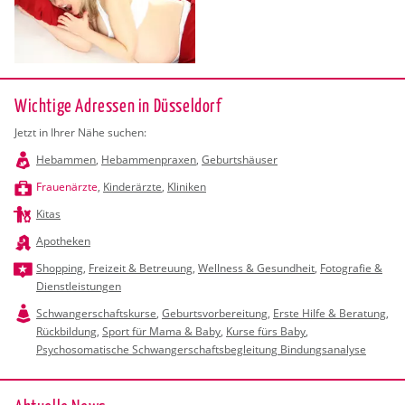
Wichtige Adressen in Düsseldorf
Jetzt in Ihrer Nähe suchen:
Hebammen
,
Hebammenpraxen
,
Geburtshäuser
Frauenärzte
,
Kinderärzte
,
Kliniken
Kitas
Apotheken
Shopping
,
Freizeit & Betreuung
,
Wellness & Gesundheit
,
Fotografie &
Dienstleistungen
Schwangerschaftskurse
,
Geburtsvorbereitung
,
Erste Hilfe & Beratung
,
Rückbildung
,
Sport für Mama & Baby
,
Kurse fürs Baby
,
Psychosomatische Schwangerschaftsbegleitung Bindungsanalyse