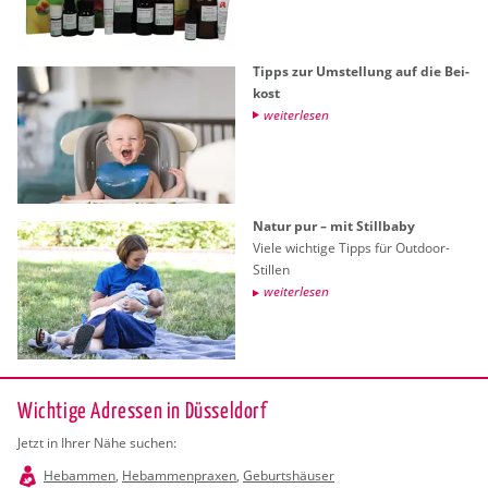
Tipps zur Um­stel­lung auf die Bei­
kost
wei­ter­le­sen
Natur pur – mit Still­ba­by
Viele wich­ti­ge Tipps für Out­door-
Stil­len
wei­ter­le­sen
Wichtige Adressen in Düsseldorf
Jetzt in Ihrer Nähe suchen:
Hebammen
,
Hebammenpraxen
,
Geburtshäuser