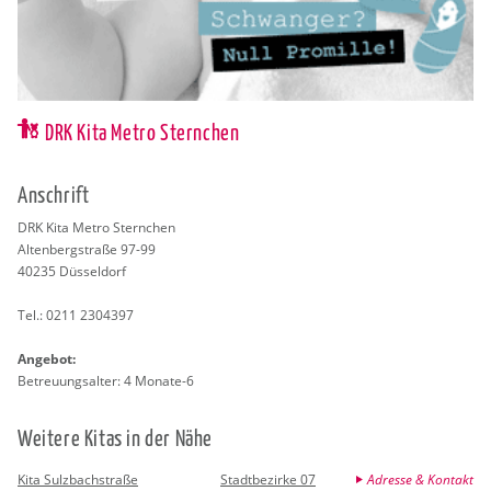
DRK Kita Metro Sternchen
An­schrift
DRK Kita Metro Stern­chen
Al­ten­berg­stra­ße 97-99
40235
Düs­sel­dorf
Tel.:
0211 2304397
An­ge­bot:
Be­treu­ungs­al­ter: 4 Mo­na­te-6
Wei­te­re Kitas in der Nähe
Kita Sulzbachstraße
Stadtbezirke 07
Adresse & Kontakt