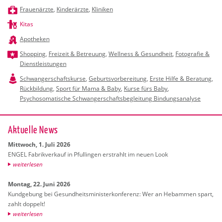
Frauenärzte
,
Kinderärzte
,
Kliniken
Kitas
Apotheken
Shopping
,
Freizeit & Betreuung
,
Wellness & Gesundheit
,
Fotografie &
Dienstleistungen
Schwangerschaftskurse
,
Geburtsvorbereitung
,
Erste Hilfe & Beratung
,
Rückbildung
,
Sport für Mama & Baby
,
Kurse fürs Baby
,
Psychosomatische Schwangerschaftsbegleitung Bindungsanalyse
Ak­tu­el­le News
Mitt­woch, 1. Juli 2026
ENGEL Fa­brik­ver­kauf in Pful­lin­gen er­strahlt im neuen Look
wei­ter­le­sen
Mon­tag, 22. Juni 2026
Kund­ge­bung bei Ge­sund­heits­mi­nis­ter­kon­fe­renz: Wer an Heb­am­men spart,
zahlt dop­pelt!
wei­ter­le­sen