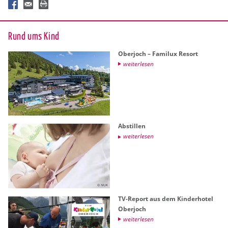
Rund ums Kind
Ober­joch – Fa­mi­lux Re­sort
wei­ter­le­sen
Ab­stil­len
wei­ter­le­sen
TV-Re­port aus dem Kin­der­ho­tel
Ober­joch
wei­ter­le­sen