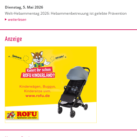
Diens­tag, 5. Mai 2026
Welt-Heb­am­men­tag 2026: Heb­am­men­be­treu­ung ist ge­leb­te Prä­ven­ti­on
wei­ter­le­sen
Anzeige