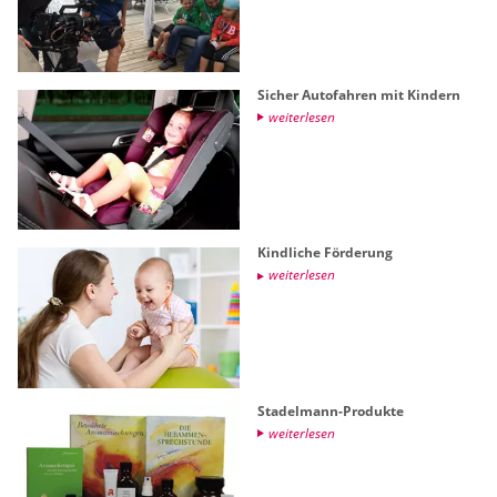
Si­cher Au­to­fah­ren mit Kin­dern
wei­ter­le­sen
Kind­li­che För­de­rung
wei­ter­le­sen
Sta­del­mann-Pro­duk­te
wei­ter­le­sen