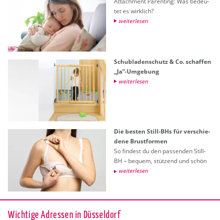
At­tach­ment Par­en­ting: Was be­deu­
tet es wirk­lich?
wei­ter­le­sen
Schub­la­den­schutz & Co. schaf­fen
„Ja“-Um­ge­bung
wei­ter­le­sen
Die bes­ten Still-BHs für ver­schie­
de­ne Brust­for­men
So fin­dest du den pas­sen­den Still-
BH – be­quem, stüt­zend und schön
wei­ter­le­sen
Wichtige Adressen in Düsseldorf