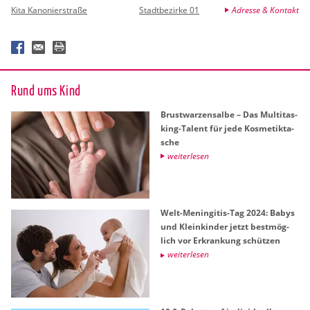
Kita Kanonierstraße
Stadtbezirke 01
Adresse & Kontakt
Rund ums Kind
Brust­war­zen­sal­be – Das Mul­ti­tas­
king-Ta­lent für jede Kos­me­tik­ta­
sche
wei­ter­le­sen
Welt-Me­nin­gi­tis-Tag 2024: Babys
und Klein­kin­der jetzt best­mög­
lich vor Er­kran­kung schüt­zen
wei­ter­le­sen