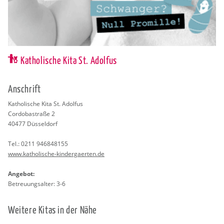
Katholische Kita St. Adolfus
An­schrift
Ka­tho­li­sche Kita St. Adol­fus
Cor­do­ba­stra­ße 2
40477
Düs­sel­dorf
Tel.:
0211 946848155
www.​katholische-​kin​derg​aert​en.​de
An­ge­bot:
Be­treu­ungs­al­ter: 3-6
Wei­te­re Kitas in der Nähe