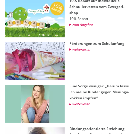
10 & Ra­batt auf in­di­vi­du­el­le
Schnul­ler­ket­ten vom Zwer­gerl­
shop
10% Ra­batt
zum An­ge­bot
För­de­run­gen zum Schul­an­fang
wei­ter­le­sen
Eine Sorge we­ni­ger: „Darum lasse
ich meine Kin­der gegen Me­nin­go­
kok­ken imp­fen“
wei­ter­le­sen
Bin­dungs­ori­en­tier­te Er­zie­hung