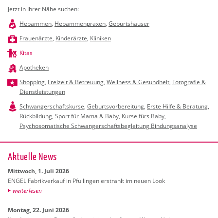
Jetzt in Ihrer Nähe suchen:
Hebammen
,
Hebammenpraxen
,
Geburtshäuser
Frauenärzte
,
Kinderärzte
,
Kliniken
Kitas
Apotheken
Shopping
,
Freizeit & Betreuung
,
Wellness & Gesundheit
,
Fotografie &
Dienstleistungen
Schwangerschaftskurse
,
Geburtsvorbereitung
,
Erste Hilfe & Beratung
,
Rückbildung
,
Sport für Mama & Baby
,
Kurse fürs Baby
,
Psychosomatische Schwangerschaftsbegleitung Bindungsanalyse
Ak­tu­el­le News
Mitt­woch, 1. Juli 2026
ENGEL Fa­brik­ver­kauf in Pful­lin­gen er­strahlt im neuen Look
wei­ter­le­sen
Mon­tag, 22. Juni 2026