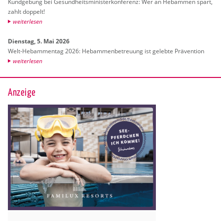
Kund­ge­bung bei Ge­sund­heits­mi­nis­ter­kon­fe­renz: Wer an Heb­am­men spart,
zahlt dop­pelt!
wei­ter­le­sen
Diens­tag, 5. Mai 2026
Welt-Heb­am­men­tag 2026: Heb­am­men­be­treu­ung ist ge­leb­te Prä­ven­ti­on
wei­ter­le­sen
Anzeige