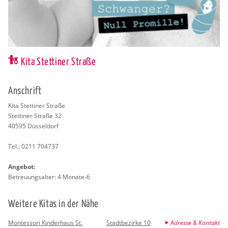
Kita Stettiner Straße
An­schrift
Kita Stet­ti­ner Stra­ße
Stet­ti­ner Stra­ße 32
40595
Düs­sel­dorf
Tel.:
0211 704737
An­ge­bot:
Be­treu­ungs­al­ter: 4 Mo­na­te-6
Wei­te­re Kitas in der Nähe
Montessori Kinderhaus St.
Stadtbezirke 10
Adresse & Kontakt