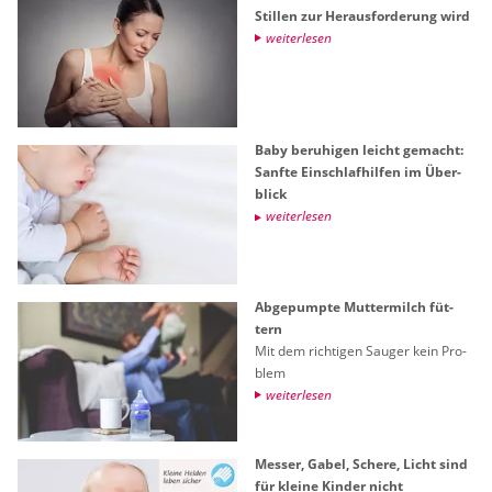
Stil­len zur Her­aus­for­de­rung wird
wei­ter­le­sen
Baby be­ru­hi­gen leicht ge­macht:
Sanf­te Ein­schlaf­hil­fen im Über­
blick
wei­ter­le­sen
Ab­ge­pump­te Mut­ter­milch füt­
tern
Mit dem rich­ti­gen Sau­ger kein Pro­
blem
wei­ter­le­sen
Mes­ser, Gabel, Sche­re, Licht sind
für klei­ne Kin­der nicht