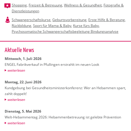
Shopping
,
Freizeit & Betreuung
,
Wellness & Gesundheit
,
Fotografie &
Dienstleistungen
Schwangerschaftskurse
,
Geburtsvorbereitung
,
Erste Hilfe & Beratung
,
Rückbildung
,
Sport für Mama & Baby
,
Kurse fürs Baby
,
Psychosomatische Schwangerschaftsbegleitung Bindungsanalyse
Ak­tu­el­le News
Mitt­woch, 1. Juli 2026
ENGEL Fa­brik­ver­kauf in Pful­lin­gen er­strahlt im neuen Look
wei­ter­le­sen
Mon­tag, 22. Juni 2026
Kund­ge­bung bei Ge­sund­heits­mi­nis­ter­kon­fe­renz: Wer an Heb­am­men spart,
zahlt dop­pelt!
wei­ter­le­sen
Diens­tag, 5. Mai 2026
Welt-Heb­am­men­tag 2026: Heb­am­men­be­treu­ung ist ge­leb­te Prä­ven­ti­on
wei­ter­le­sen