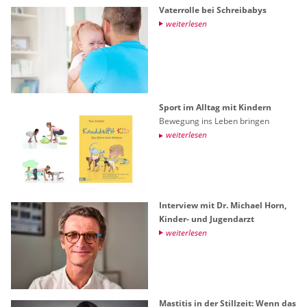
Va­ter­rol­le bei Schreiba­bys
wei­ter­le­sen
Sport im All­tag mit Kin­dern
Be­we­gung ins Leben brin­gen
wei­ter­le­sen
In­ter­view mit Dr. Mi­cha­el Horn,
Kin­der- und Ju­gend­arzt
wei­ter­le­sen
Masti­tis in der Still­zeit: Wenn das