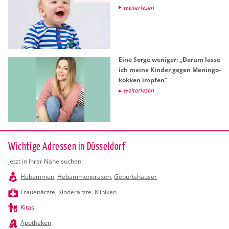
wei­ter­le­sen
Eine Sorge we­ni­ger: „Darum lasse
ich meine Kin­der gegen Me­nin­go­
kok­ken imp­fen“
wei­ter­le­sen
Wichtige Adressen in Düsseldorf
Jetzt in Ihrer Nähe suchen:
Hebammen
,
Hebammenpraxen
,
Geburtshäuser
Frauenärzte
,
Kinderärzte
,
Kliniken
Kitas
Apotheken