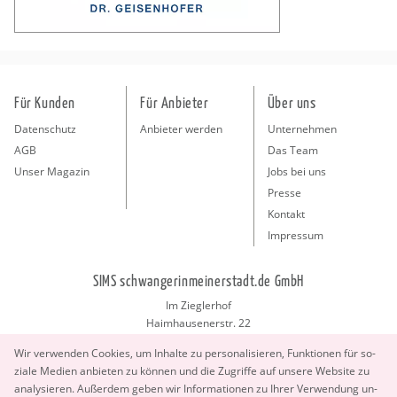
Für Kunden
Für Anbieter
Über uns
Datenschutz
Anbieter werden
Unternehmen
AGB
Das Team
Unser Magazin
Jobs bei uns
Presse
Kontakt
Impressum
SIMS schwangerinmeinerstadt.de GmbH
Im Zieglerhof
Haimhausenerstr. 22
85386 Deutenhausen bei München
Wir ver­wen­den Coo­kies, um In­hal­te zu per­so­na­li­sie­ren, Funk­tio­nen für so­
info@schwangerinmeinerstadt.de
zia­le Me­di­en an­bie­ten zu kön­nen und die Zu­grif­fe auf un­se­re Web­site zu
ana­ly­sie­ren. Au­ßer­dem geben wir In­for­ma­tio­nen zu Ihrer Ver­wen­dung un­