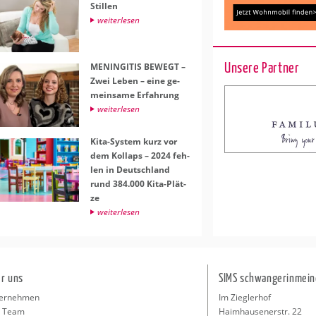
Stil­len
wei­ter­le­sen
Unsere Partner
ME­NIN­GI­TIS BE­WEGT –
Zwei Leben – eine ge­
mein­sa­me Er­fah­rung
wei­ter­le­sen
Kita-Sys­tem kurz vor
dem Kol­laps – 2024 feh­
len in Deutsch­land
rund 384.000 Kita-Plät­
ze
wei­ter­le­sen
r uns
SIMS schwangerinmein
ernehmen
Im Zieglerhof
 Team
Haimhausenerstr. 22