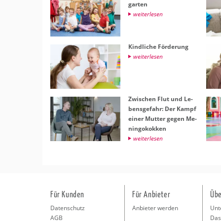
gar­ten
wei­ter­le­sen
Kind­li­che För­de­rung
wei­ter­le­sen
Zwi­schen Flut und Le­
bens­ge­fahr: Der Kampf
einer Mut­ter gegen Me­
nin­go­kok­ken
wei­ter­le­sen
Für Kunden
Für Anbieter
Übe
Datenschutz
Anbieter werden
Unt
AGB
Das