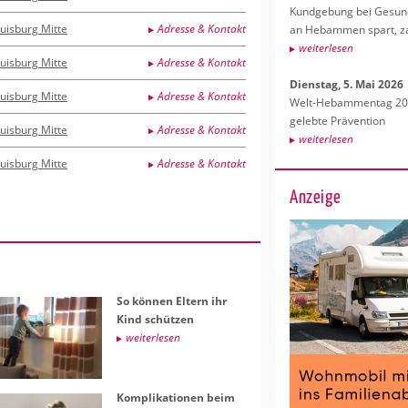
Kund­ge­bung bei Ge­sund­
uisburg Mitte
Adresse & Kontakt
an Heb­am­men spart, za
wei­ter­le­sen
uisburg Mitte
Adresse & Kontakt
Diens­tag, 5. Mai 2026
uisburg Mitte
Adresse & Kontakt
Welt-Heb­am­men­tag 202
ge­leb­te Prä­ven­ti­on
uisburg Mitte
Adresse & Kontakt
wei­ter­le­sen
uisburg Mitte
Adresse & Kontakt
Anzeige
So kön­nen El­tern ihr
Kind schüt­zen
wei­ter­le­sen
Kom­pli­ka­tio­nen beim