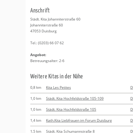
Erledigungen
Kitas
Psychosomatisc
An­schrift
Schwangerschaf
Apotheken
Beratung
Bindungsanalys
Städt. Kita Jo­han­ni­ter­stra­ße 60
Jo­han­ni­ter­stra­ße 60
Kurse
47053
Duis­burg
Tel.:
(0203) 66 07 62
Regionale Tipps
An­ge­bot:
Be­treu­ungs­al­ter: 2-6
Wei­te­re Kitas in der Nähe
0,8 km
Kita Les Petites
D
1,0 km
Städt. Kita Hochfeldstraße 105-109
D
1,0 km
Städt. Kita Hochfeldstraße 105
D
1,4 km
Kath.Kita Liebfrauen im Forum Duisburg
D
1,5 km
Städt. Kita Schumannstraße 8
D