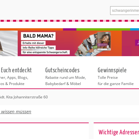
 Euch entdeckt
Gutscheincodes
Gewinnspiele
er, Apps, Blogs,
Rabatte rund um Mode,
Tolle Preise
eos & Produkte
Babybedarf & Möbel
für die ganze Familie
ädt. Kita Johanniterstraße 60
n
tskurse
xen
ante Links
itung
t wissen müssen
ntren Frankfurt
eratung
undheit
enstleistungen
 & Baby
ankfurt
Wichtige Adressen