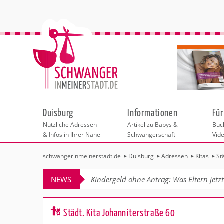
Duisburg
Informationen
Für
Nützliche Adressen
Artikel zu Babys &
Büch
& Infos in Ihrer Nähe
Schwangerschaft
Vid
schwangerinmeinerstadt.de
Duisburg
Adressen
Kitas
St
Städteauswahl
Hebammen
Checklisten
Beratungsstelle
Schwangerschaf
Shopping
Hebammenpra
Infos & interess
Geburtsvorbere
Freizeit
NEWS
Kindergeld ohne Antrag: Was Eltern jetz
Geburtshäuser
Kinderwunschze
Erste Hilfe & B
Wellness & Ges
Adressen
Frauenärzte
Rückbildung
Fotografie & Di
Kinderärzte
Sport für Mama
Insider-Tipp Fr
Behördengänge &
Städt. Kita Johanniterstraße 60
Kliniken
Kurse fürs Baby