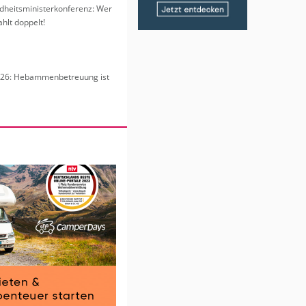
heits­mi­nis­ter­kon­fe­renz: Wer
hlt dop­pelt!
6: Heb­am­men­be­treu­ung ist