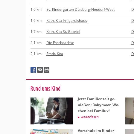
1,6 km
Ev. Kindergarten Duisburg-Neudorf-West
D
1,6 km
Kath. Kita Irmgardishaus
D
1,7 km
Kath. Kita St. Gabriel
D
2,1 km
Die Frechdachse
D
2,1 km
Städt. Kita
D
Rund ums Kind
Jetzt Fa­mi­li­en­zeit ge­
nie­ßen: Ba­by­moon Wo­
chen bei Fa­mi­lux!
wei­ter­le­sen
Vor­schu­le im Kin­der­