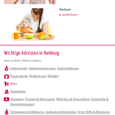
Bei­kost
wei­ter­le­sen
Wichtige Adressen in Hamburg
Jetzt in Ihrer Nähe suchen:
Hebammen
,
Hebammenpraxen
,
Geburtshäuser
Frauenärzte
,
Kinderärzte
,
Kliniken
Kitas
Apotheken
Shopping
,
Freizeit & Betreuung
,
Wellness & Gesundheit
,
Fotografie &
Dienstleistungen
Schwangerschaftskurse
,
Geburtsvorbereitung
,
Erste Hilfe & Beratung
,