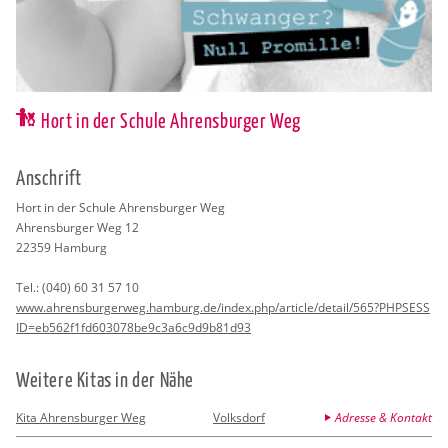
Hort in der Schule Ahrensburger Weg
An­schrift
Hort in der Schu­le Ah­rens­bur­ger Weg
Ah­rens­bur­ger Weg 12
22359
Ham­burg
Tel.:
(040) 60 31 57 10
www.​ahr​ensb​urge​rweg.​hamburg.​de/​index.​php/​article/​detail/​565?​PHP​SESS​
ID=eb5​62f1​fd60​3078​be9c​3a6c​9d9b​81d9​3
Wei­te­re Kitas in der Nähe
Kita Ahrensburger Weg
Volksdorf
Adresse & Kontakt