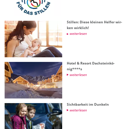
Stil­len: Diese klei­nen Hel­fer wir­
ken wirk­lich!
wei­ter­le­sen
Hotel & Re­sort Dach­stein­kö­
nig****s
wei­ter­le­sen
Sicht­bar­keit im Dun­keln
wei­ter­le­sen