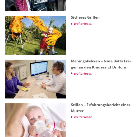
Si­che­res Gril­len
wei­ter­le­sen
Me­nin­go­kok­ken – Nina Botts Fra­
gen an den Kin­der­arzt Dr.​Horn
wei­ter­le­sen
Stil­len – Er­fah­rungs­be­richt einer
Mut­ter
wei­ter­le­sen