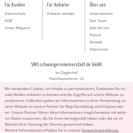
Für Kunden
Für Anbieter
Über uns
Datenschutz
Anbieter werden
Unternehmen
AGB
Das Team
Unser Magazin
Jobs bei uns
Presse
Kontakt
Impressum
SIMS schwangerinmeinerstadt.de GmbH
Im Zieglerhof
Haimhausenerstr. 22
85386 Deutenhausen bei München
Wir ver­wen­den Coo­kies, um In­hal­te zu per­so­na­li­sie­ren, Funk­tio­nen für so­
info@schwangerinmeinerstadt.de
zia­le Me­di­en an­bie­ten zu kön­nen und die Zu­grif­fe auf un­se­re Web­site zu
ana­ly­sie­ren. Au­ßer­dem geben wir In­for­ma­tio­nen zu Ihrer Ver­wen­dung un­
se­rer Web­site an un­se­re Part­ner für Map-Dar­stel­lung und Ana­ly­sen wei­
ter. Un­se­re Part­ner füh­ren diese In­for­ma­tio­nen mög­li­cher­wei­se mit wei­te­
ren Daten zu­sam­men, die Sie ihnen be­reit­ge­stellt haben oder die sie im
Rah­men Ihrer Nut­zung der Diens­te ge­sam­melt haben.
Copyright 2026 © SIMS schwangerinmeinerstadt.de GmbH.
Wei­te­re In­for­ma­tio­nen er­hal­ten Sie in un­se­rer
Da­ten­schut­z­er­klä­rung
.