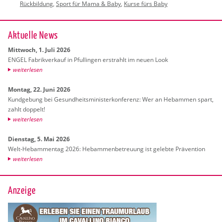
Rückbildung
,
Sport für Mama & Baby
,
Kurse fürs Baby
Ak­tu­el­le News
Mitt­woch, 1. Juli 2026
ENGEL Fa­brik­ver­kauf in Pful­lin­gen er­strahlt im neuen Look
wei­ter­le­sen
Mon­tag, 22. Juni 2026
Kund­ge­bung bei Ge­sund­heits­mi­nis­ter­kon­fe­renz: Wer an Heb­am­men spart,
zahlt dop­pelt!
wei­ter­le­sen
Diens­tag, 5. Mai 2026
Welt-Heb­am­men­tag 2026: Heb­am­men­be­treu­ung ist ge­leb­te Prä­ven­ti­on
wei­ter­le­sen
Anzeige