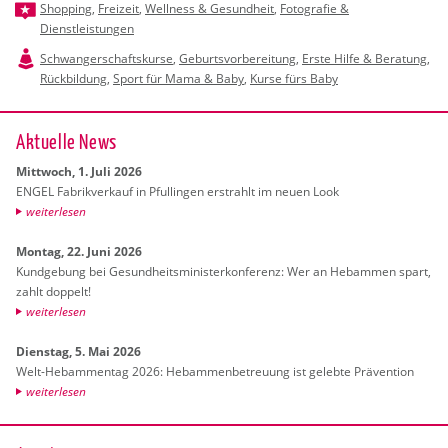
Shopping
,
Freizeit
,
Wellness & Gesundheit
,
Fotografie &
Dienstleistungen
Schwangerschaftskurse
,
Geburtsvorbereitung
,
Erste Hilfe & Beratung
,
Rückbildung
,
Sport für Mama & Baby
,
Kurse fürs Baby
Ak­tu­el­le News
Mitt­woch, 1. Juli 2026
ENGEL Fa­brik­ver­kauf in Pful­lin­gen er­strahlt im neuen Look
wei­ter­le­sen
Mon­tag, 22. Juni 2026
Kund­ge­bung bei Ge­sund­heits­mi­nis­ter­kon­fe­renz: Wer an Heb­am­men spart,
zahlt dop­pelt!
wei­ter­le­sen
Diens­tag, 5. Mai 2026
Welt-Heb­am­men­tag 2026: Heb­am­men­be­treu­ung ist ge­leb­te Prä­ven­ti­on
wei­ter­le­sen