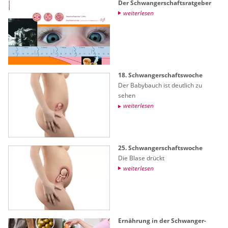
Der Schwan­ger­schafts­rat­ge­ber
wei­ter­le­sen
18. Schwan­ger­schafts­wo­che
Der Ba­by­bauch ist deut­lich zu
sehen
wei­ter­le­sen
25. Schwan­ger­schafts­wo­che
Die Blase drückt
wei­ter­le­sen
Er­näh­rung in der Schwan­ger­