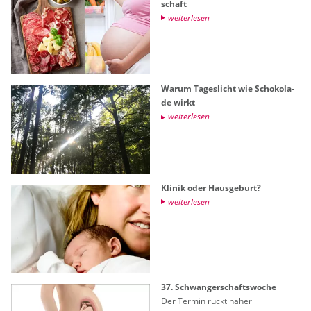
schaft
wei­ter­le­sen
Warum Ta­ges­licht wie Scho­ko­la­
de wirkt
wei­ter­le­sen
Kli­nik oder Haus­ge­burt?
wei­ter­le­sen
37. Schwan­ger­schafts­wo­che
Der Ter­min rückt näher