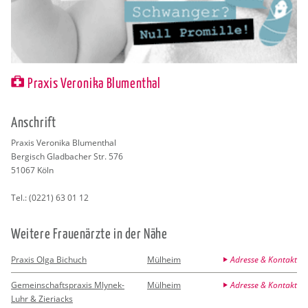
Praxis Veronika Blumenthal
An­schrift
Pra­xis Ve­ro­ni­ka Blu­men­thal
Ber­gisch Glad­ba­cher Str. 576
51067
Köln
Tel.:
(0221) 63 01 12
Wei­te­re Frau­en­ärz­te in der Nähe
Praxis Olga Bichuch
Mülheim
Adresse & Kontakt
Gemeinschaftspraxis Mlynek-
Mülheim
Adresse & Kontakt
Luhr & Zieriacks