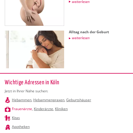
wei­ter­le­sen
All­tag nach der Ge­burt
wei­ter­le­sen
Wichtige Adressen in Köln
Jetzt in Ihrer Nähe suchen:
Hebammen
,
Hebammenpraxen
,
Geburtshäuser
Frauenärzte
,
Kinderärzte
,
Kliniken
Kitas
Apotheken