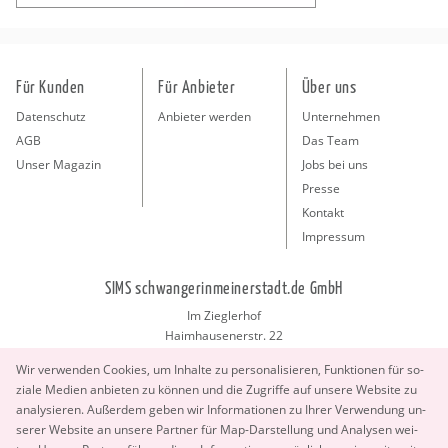
Für Kunden
Für Anbieter
Über uns
Datenschutz
Anbieter werden
Unternehmen
AGB
Das Team
Unser Magazin
Jobs bei uns
Presse
Kontakt
Impressum
SIMS schwangerinmeinerstadt.de GmbH
Im Zieglerhof
Haimhausenerstr. 22
85386 Deutenhausen bei München
Wir ver­wen­den Coo­kies, um In­hal­te zu per­so­na­li­sie­ren, Funk­tio­nen für so­
info@schwangerinmeinerstadt.de
zia­le Me­di­en an­bie­ten zu kön­nen und die Zu­grif­fe auf un­se­re Web­site zu
ana­ly­sie­ren. Au­ßer­dem geben wir In­for­ma­tio­nen zu Ihrer Ver­wen­dung un­
se­rer Web­site an un­se­re Part­ner für Map-Dar­stel­lung und Ana­ly­sen wei­