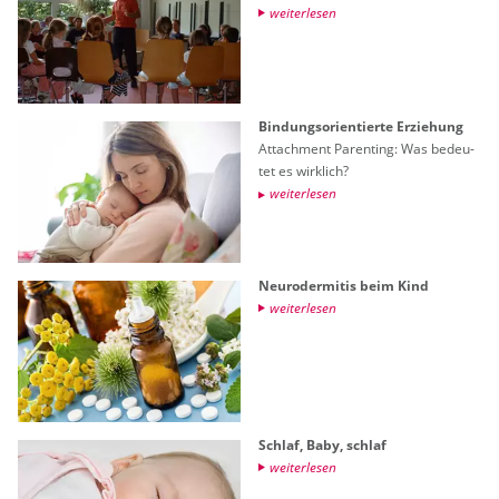
wei­ter­le­sen
Bin­dungs­ori­en­tier­te Er­zie­hung
At­tach­ment Par­en­ting: Was be­deu­
tet es wirk­lich?
wei­ter­le­sen
Neu­ro­der­mi­tis beim Kind
wei­ter­le­sen
Schlaf, Baby, schlaf
wei­ter­le­sen