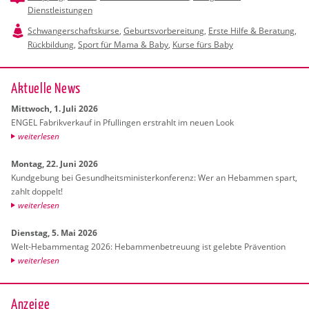
Dienstleistungen
Schwangerschaftskurse
,
Geburtsvorbereitung
,
Erste Hilfe & Beratung
,
Rückbildung
,
Sport für Mama & Baby
,
Kurse fürs Baby
Ak­tu­el­le News
Mitt­woch, 1. Juli 2026
ENGEL Fa­brik­ver­kauf in Pful­lin­gen er­strahlt im neuen Look
wei­ter­le­sen
Mon­tag, 22. Juni 2026
Kund­ge­bung bei Ge­sund­heits­mi­nis­ter­kon­fe­renz: Wer an Heb­am­men spart,
zahlt dop­pelt!
wei­ter­le­sen
Diens­tag, 5. Mai 2026
Welt-Heb­am­men­tag 2026: Heb­am­men­be­treu­ung ist ge­leb­te Prä­ven­ti­on
wei­ter­le­sen
Anzeige