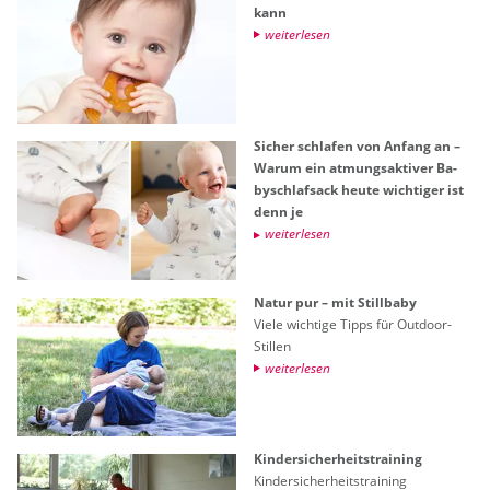
kann
wei­ter­le­sen
Si­cher schla­fen von An­fang an –
Warum ein at­mungs­ak­ti­ver Ba­
by­schlaf­sack heute wich­ti­ger ist
denn je
wei­ter­le­sen
Natur pur – mit Still­ba­by
Viele wich­ti­ge Tipps für Out­door-
Stil­len
wei­ter­le­sen
Kin­der­si­cher­heits­trai­ning
Kin­der­si­cher­heits­trai­ning