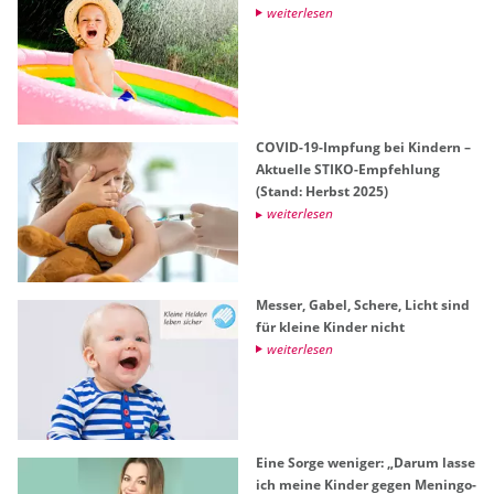
wei­ter­le­sen
COVID-19-Imp­fung bei Kin­dern –
Ak­tu­el­le STIKO-Emp­feh­lung
(Stand: Herbst 2025)
wei­ter­le­sen
Mes­ser, Gabel, Sche­re, Licht sind
für klei­ne Kin­der nicht
wei­ter­le­sen
Eine Sorge we­ni­ger: „Darum lasse
ich meine Kin­der gegen Me­nin­go­