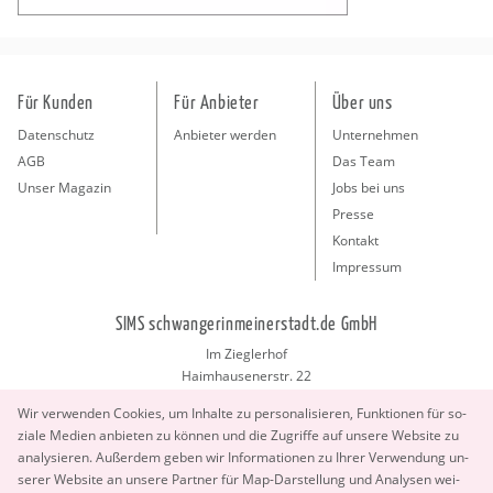
Für Kunden
Für Anbieter
Über uns
Datenschutz
Anbieter werden
Unternehmen
AGB
Das Team
Unser Magazin
Jobs bei uns
Presse
Kontakt
Impressum
SIMS schwangerinmeinerstadt.de GmbH
Im Zieglerhof
Haimhausenerstr. 22
85386 Deutenhausen bei München
Wir ver­wen­den Coo­kies, um In­hal­te zu per­so­na­li­sie­ren, Funk­tio­nen für so­
info@schwangerinmeinerstadt.de
zia­le Me­di­en an­bie­ten zu kön­nen und die Zu­grif­fe auf un­se­re Web­site zu
ana­ly­sie­ren. Au­ßer­dem geben wir In­for­ma­tio­nen zu Ihrer Ver­wen­dung un­
se­rer Web­site an un­se­re Part­ner für Map-Dar­stel­lung und Ana­ly­sen wei­