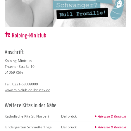
Kolping-Miniclub
An­schrift
Kol­ping-Mi­ni­club
Thur­ner Stra­ße 10
51069
Köln
Tel.:
0221-68009009
www.​miniclub-​dellbrueck.​de
Wei­te­re Kitas in der Nähe
Katholische Kita St. Norbert
Dellbrück
Adresse & Kontakt
Kindergarten Schmetterlinge
Dellbrück
Adresse & Kontakt