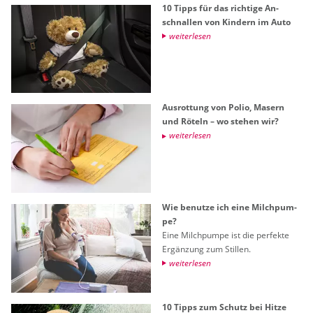
10 Tipps für das rich­ti­ge An­
schnal­len von Kin­dern im Auto
wei­ter­le­sen
Aus­rot­tung von Polio, Ma­sern
und Rö­teln – wo ste­hen wir?
wei­ter­le­sen
Wie be­nut­ze ich eine Milch­pum­
pe?
Eine Milch­pum­pe ist die per­fek­te
Er­gän­zung zum Stil­len.
wei­ter­le­sen
10 Tipps zum Schutz bei Hitze