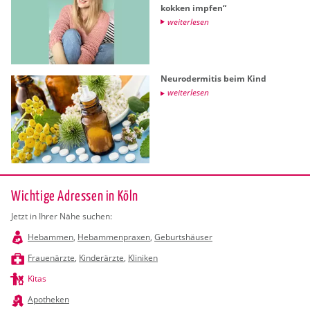
kok­ken imp­fen“
wei­ter­le­sen
Neu­ro­der­mi­tis beim Kind
wei­ter­le­sen
Wichtige Adressen in Köln
Jetzt in Ihrer Nähe suchen:
Hebammen
,
Hebammenpraxen
,
Geburtshäuser
Frauenärzte
,
Kinderärzte
,
Kliniken
Kitas
Apotheken