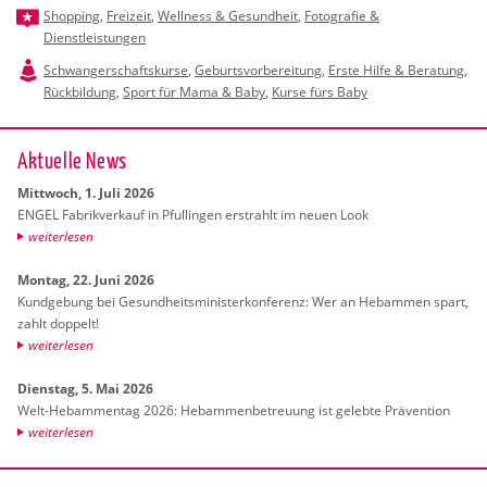
Shopping
,
Freizeit
,
Wellness & Gesundheit
,
Fotografie &
Dienstleistungen
Schwangerschaftskurse
,
Geburtsvorbereitung
,
Erste Hilfe & Beratung
,
Rückbildung
,
Sport für Mama & Baby
,
Kurse fürs Baby
Ak­tu­el­le News
Mitt­woch, 1. Juli 2026
ENGEL Fa­brik­ver­kauf in Pful­lin­gen er­strahlt im neuen Look
wei­ter­le­sen
Mon­tag, 22. Juni 2026
Kund­ge­bung bei Ge­sund­heits­mi­nis­ter­kon­fe­renz: Wer an Heb­am­men spart,
zahlt dop­pelt!
wei­ter­le­sen
Diens­tag, 5. Mai 2026
Welt-Heb­am­men­tag 2026: Heb­am­men­be­treu­ung ist ge­leb­te Prä­ven­ti­on
wei­ter­le­sen